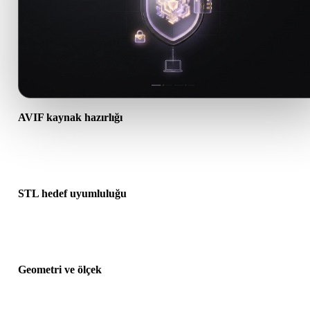
AVIF kaynak hazırlığı
AVIF dosyasının doğru açıldığını ve gereken malzeme, doku veya i
ek verileri içerdiğini kontrol edin.
STL hedef uyumluluğu
STL formatının hedef uygulama, motor, dilimleyici, AR görüntüleyi
veya üretim hattı tarafından kabul edildiğini doğrulayın.
Geometri ve ölçek
Dönüştürülen sonucu ölçek, yön, mesh görünürlüğü, normaller ve
beklenen nesne sayısı açısından önizleyin.