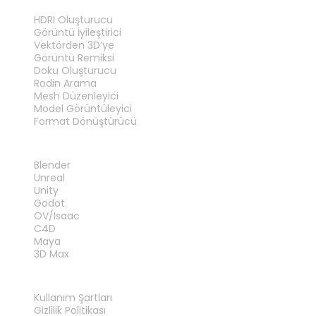
ARAÇLAR
HDRI Oluşturucu
Görüntü İyileştirici
Vektörden 3D’ye
Görüntü Remiksi
Doku Oluşturucu
Rodin Arama
Mesh Düzenleyici
Model Görüntüleyici
Format Dönüştürücü
EKLENTILER
Blender
Unreal
Unity
Godot
OV/Isaac
C4D
Maya
3D Max
YASAL
Kullanım Şartları
Gizlilik Politikası