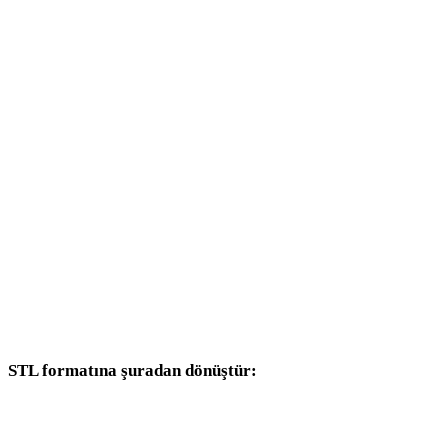
AVIF - 3DS
AVIF - 3DM
AVIF - DXF
AVIF - DWG
AVIF - PNG
AVIF - JPG
AVIF - JPEG
AVIF - WEBP
STL formatına şuradan dönüştür:
Hedef seçicisinde STL bulunan diğer kaynak formatlar.