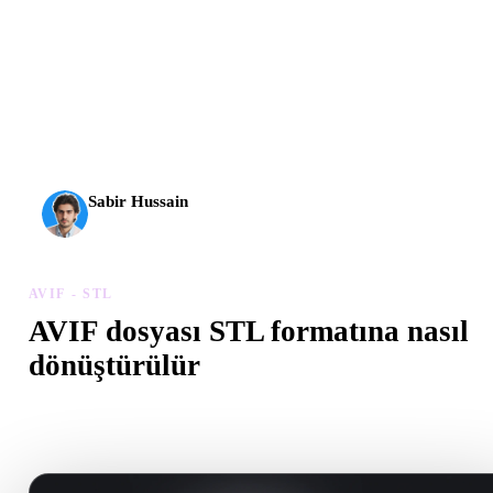
AI 3D yeni bir eşiğe ulaştı. Rodin Gen-2.5 yaklaşık 4
saniyede geometri, yaklaşık 5 saniyede tam model, 10
milyondan fazla poligon, temiz yapı ve üretime hazır çıktılar
sunuyor.
Sabir Hussain
AI ve teknoloji meraklısı
AVIF - STL
AVIF dosyası STL formatına nasıl
dönüştürülür
Tarayıcıda .STL dosyası oluşturmak için bu AVIF - STL iş akışını
izleyin.