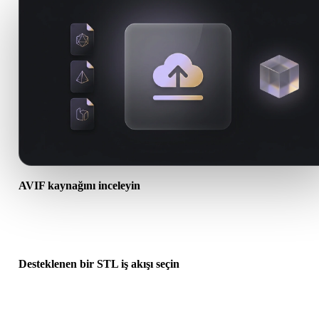
AVIF kaynağını inceleyin
AVIF varlığınızın hedef iş akışına hazır olup olmadığını ve ek dosy
gerekip gerekmediğini kontrol edin.
Desteklenen bir STL iş akışı seçin
İlgili dönüştürücü bağlantılarını kullanın veya istenen dönüşüm AI
üretimi ya da dışa aktarma gerektiriyorsa Hyper3Dye devam edin.