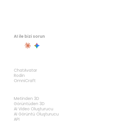
AI ile bizi sorun
ÜRÜN
ChatAvatar
Rodin
OmniCraft
ÖZELLIKLER
Metinden 3D
Görüntüden 3D
AI Video Oluşturucu
AI Görüntü Oluşturucu
API