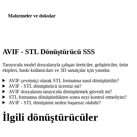
Malzemeler ve dokular
Bazı dönüşümler malzemeleri veya harici doku referanslarını
basitleştirir; yayınlamadan veya teslim etmeden önce sonucu incele
AVIF - STL Dönüştürücü SSS
Tarayıcıda model dosyalarıyla çalışan üreticiler, geliştiriciler, ürün
ekipleri, baskı kullanıcıları ve 3D sanatçılar için yanıtlar.
AVIF çevrimiçi olarak STL formatına nasıl dönüştürülür?
AVIF - STL dönüştürücü ücretsiz mi?
AVIF dosyalarını tarayıcıda dönüştürmek güvenli mi?
STL formatına dönüştürdükten sonra neyi kontrol etmeliyim?
AVIF - STL dönüşümü neden başarısız olabilir?
İlgili dönüştürücüler
Desteklenen dönüştürücü sayfaları olarak çalışan AVIF ve STL