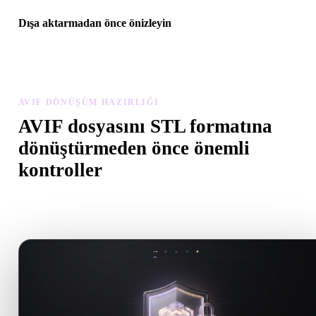
Dışa aktarmadan önce önizleyin
Son dosyayı indirmeden önce görüntüleyici ve ilgili araçlarla
geometriyi, malzemeleri, ölçeği ve varlık hazırlığını inceleyin.
AVIF DÖNÜŞÜM HAZIRLIĞI
AVIF dosyasını STL formatına
dönüştürmeden önce önemli
kontroller
.AVIF formatından .STL formatına geçerken sürprizleri önlemek iç
bu kontrolleri kullanın.