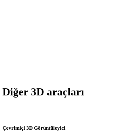
AMF - STL
X - STL
BLEND - STL
GCODE - STL
PNG - STL
Show 8 more
Diğer 3D araçları
Kaynak veya dönüştürülmüş varlıkları sonraki iş akışınıza aktarmada
önce ilgili çevrimiçi 3D görüntüleyicilerde inceleyin.
Çevrimiçi 3D Görüntüleyici
Bu dönüştürücü sayfası için seçilen sekiz sabit ilgili görüntüleyici.