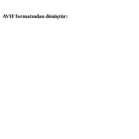
dönüşüm iş akışlarıyla devam edin.
AVIF formatından dönüştür:
AVIF seçicisinden kullanılabilen diğer hedef formatlar.
AVIF - OBJ
AVIF - FBX
AVIF - USDZ
AVIF - GLB
AVIF - GLTF
AVIF - 3MF
AVIF - PLY
AVIF - DAE