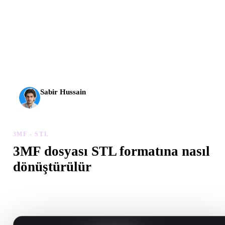
AI 3D yeni bir eşiğe ulaştı. Rodin Gen-2.5 yaklaşık 4
saniyede geometri, yaklaşık 5 saniyede tam model, 10
milyondan fazla poligon, temiz yapı ve üretime hazır çıktılar
sunuyor.
Sabir Hussain
AI ve teknoloji meraklısı
3MF - STL
3MF dosyası STL formatına nasıl
dönüştürülür
Tarayıcıda .STL dosyası oluşturmak için bu 3MF - STL iş akışını
izleyin.