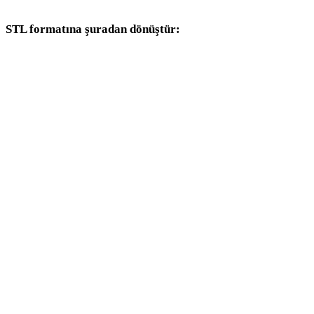
STL formatına şuradan dönüştür:
Hedef seçicisinde STL bulunan diğer kaynak formatlar.
OBJ - STL
FBX - STL
USDZ - STL
GLB - STL
GLTF - STL
PLY - STL
DAE - STL
3DS - STL