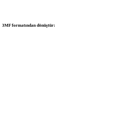
Desteklenen dönüştürücü sayfaları olarak çalışan 3MF ve STL
dönüşüm iş akışlarıyla devam edin.
3MF formatından dönüştür:
3MF seçicisinden kullanılabilen diğer hedef formatlar.
3MF - OBJ
3MF - FBX
3MF - USDZ
3MF - GLB
3MF - GLTF
3MF - PLY
3MF - DAE