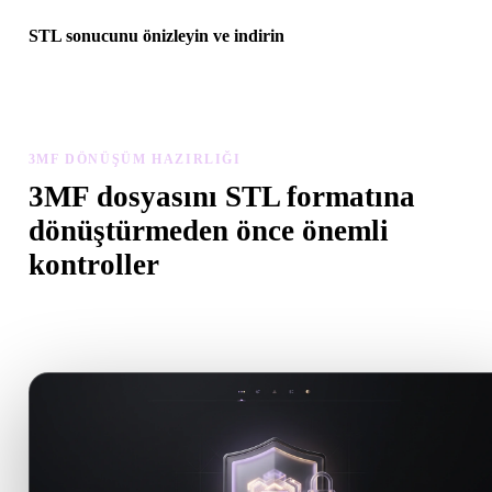
STL sonucunu önizleyin ve indirin
Dönüştürülen modeli ölçek, yön, geometri görünürlüğü ve malzem
sorunları açısından inceleyin, ardından sonucu indirin.
3MF DÖNÜŞÜM HAZIRLIĞI
3MF dosyasını STL formatına
dönüştürmeden önce önemli
kontroller
.3MF formatından .STL formatına geçerken sürprizleri önlemek içi
kontrolleri kullanın.