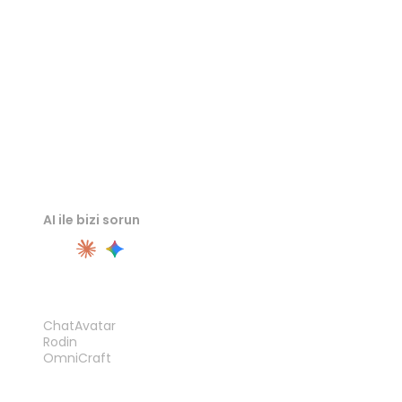
OBJ Görüntüleyici
AI ile bizi sorun
ÜRÜN
ChatAvatar
Rodin
OmniCraft
ÖZELLIKLER