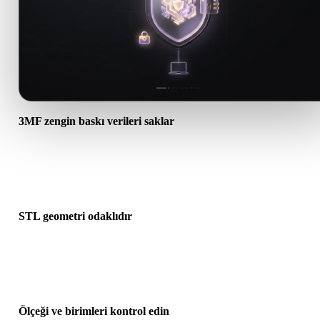
3MF zengin baskı verileri saklar
3MF dosyaları STLden daha zengin paket bilgisi içerebilir;
dönüşümden önce renk, malzeme, birim veya baskı meta verilerini
önemli olup olmadığını kontrol edin.
STL geometri odaklıdır
STL dilimleyiciler tarafından yaygın desteklenir ancak ağırlıklı olar
mesh geometrisi taşır; dönüştürülen dosya tam 3MF paket bağlamın
korumayabilir.
Ölçeği ve birimleri kontrol edin