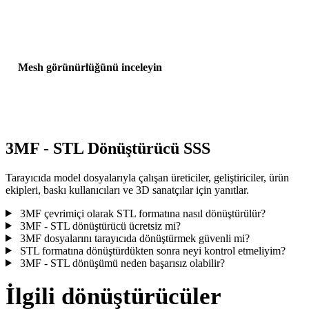
3MFyi STLye dönüştürdükten sonra dilimlemeden önce modeli
önizleyin; ölçeği, yönü ve basılabilir boyutu doğrulayın.
Mesh görünürlüğünü inceleyin
STLyi yazıcıya veya üretim iş akışına göndermeden önce eksik
kabukları, ters normalleri veya beklenmeyen geometriyi arayın.
3MF - STL Dönüştürücü SSS
Tarayıcıda model dosyalarıyla çalışan üreticiler, geliştiriciler, ürün
ekipleri, baskı kullanıcıları ve 3D sanatçılar için yanıtlar.
3MF çevrimiçi olarak STL formatına nasıl dönüştürülür?
3MF - STL dönüştürücü ücretsiz mi?
3MF dosyalarını tarayıcıda dönüştürmek güvenli mi?
STL formatına dönüştürdükten sonra neyi kontrol etmeliyim?
3MF - STL dönüşümü neden başarısız olabilir?
İlgili dönüştürücüler