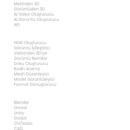
Metinden 3D
Görüntüden 3D
AI Video Oluşturucu
AI Görüntü Oluşturucu
API
ARAÇLAR
HDRI Oluşturucu
Görüntü İyileştirici
Vektörden 3D’ye
Görüntü Remiksi
Doku Oluşturucu
Rodin Arama
Mesh Düzenleyici
Model Görüntüleyici
Format Dönüştürücü
EKLENTILER
Blender
Unreal
Unity
Godot
OV/Isaac
C4D