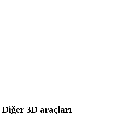
DXF - STL
OFF - STL
AMF - STL
X - STL
BLEND - STL
GCODE - STL
PNG - STL
JPG - STL
Show 8 more
Diğer 3D araçları