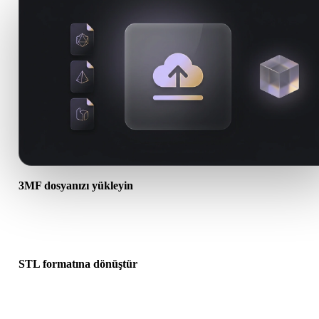
3MF dosyanızı yükleyin
Cihazınızdan bir .3MF dosyası seçin. Format doku veya ek dosyala
başvuruyorsa bunları birlikte yükleyin.
STL formatına dönüştür
Sonraki 3D, baskı, web, AR veya oyun iş akışınız için bir .STL dos
oluşturmak üzere tarayıcı dönüşümünü çalıştırın.