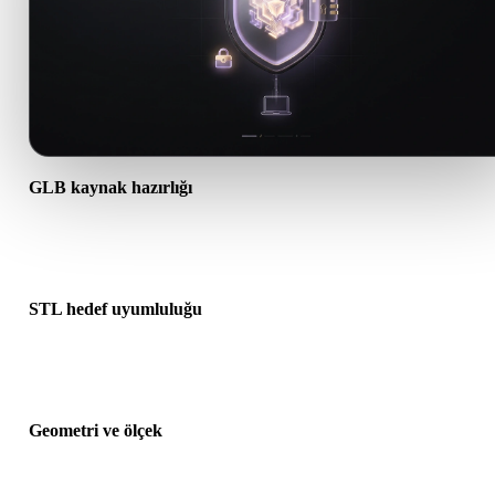
GLB kaynak hazırlığı
GLB dosyasının doğru açıldığını ve gereken malzeme, doku veya ik
ek verileri içerdiğini kontrol edin.
STL hedef uyumluluğu
STL formatının hedef uygulama, motor, dilimleyici, AR görüntüleyi
veya üretim hattı tarafından kabul edildiğini doğrulayın.
Geometri ve ölçek
Dönüştürülen sonucu ölçek, yön, mesh görünürlüğü, normaller ve
beklenen nesne sayısı açısından önizleyin.