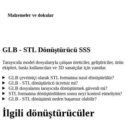
Malzemeler ve dokular
Bazı dönüşümler malzemeleri veya harici doku referanslarını
basitleştirir; yayınlamadan veya teslim etmeden önce sonucu incele
GLB - STL Dönüştürücü SSS
Tarayıcıda model dosyalarıyla çalışan üreticiler, geliştiriciler, ürün
ekipleri, baskı kullanıcıları ve 3D sanatçılar için yanıtlar.
GLB çevrimiçi olarak STL formatına nasıl dönüştürülür?
GLB - STL dönüştürücü ücretsiz mi?
GLB dosyalarını tarayıcıda dönüştürmek güvenli mi?
STL formatına dönüştürdükten sonra neyi kontrol etmeliyim?
GLB - STL dönüşümü neden başarısız olabilir?
İlgili dönüştürücüler
Desteklenen dönüştürücü sayfaları olarak çalışan GLB ve STL