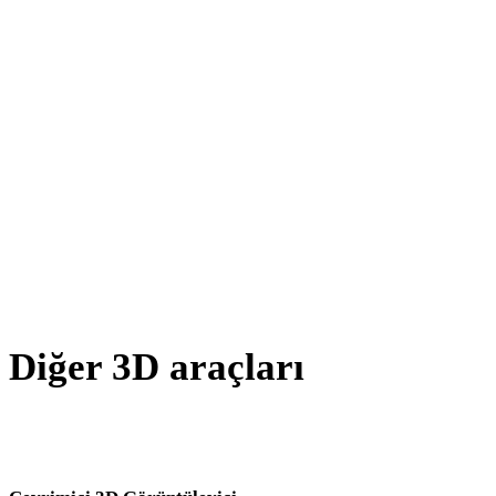
AMF - STL
X - STL
BLEND - STL
GCODE - STL
PNG - STL
JPG - STL
Show 8 more
Diğer 3D araçları
Kaynak veya dönüştürülmüş varlıkları sonraki iş akışınıza aktarmada
önce ilgili çevrimiçi 3D görüntüleyicilerde inceleyin.