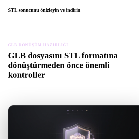
STL sonucunu önizleyin ve indirin
Dönüştürülen modeli ölçek, yön, geometri görünürlüğü ve malzem
sorunları açısından inceleyin, ardından sonucu indirin.
GLB DÖNÜŞÜM HAZIRLIĞI
GLB dosyasını STL formatına
dönüştürmeden önce önemli
kontroller
.GLB formatından .STL formatına geçerken sürprizleri önlemek iç
bu kontrolleri kullanın.