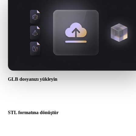
GLB dosyanızı yükleyin
Cihazınızdan bir .GLB dosyası seçin. Format doku veya ek dosyala
başvuruyorsa bunları birlikte yükleyin.
STL formatına dönüştür
Sonraki 3D, baskı, web, AR veya oyun iş akışınız için bir .STL dos
oluşturmak üzere tarayıcı dönüşümünü çalıştırın.