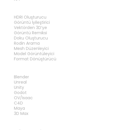
ARAÇLAR
HDRI Oluşturucu
Görüntü İyileştirici
Vektörden 3D’ye
Görüntü Remiksi
Doku Oluşturucu
Rodin Arama
Mesh Düzenleyici
Model Görüntüleyici
Format Dönüştürücü
EKLENTILER
Blender
Unreal
Unity
Godot
OV/Isaac
C4D
Maya
3D Max
YASAL