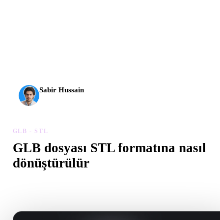
AI 3D yeni bir eşiğe ulaştı. Rodin Gen-2.5 yaklaşık 4
saniyede geometri, yaklaşık 5 saniyede tam model, 10
milyondan fazla poligon, temiz yapı ve üretime hazır çıktılar
sunuyor.
Sabir Hussain
AI ve teknoloji meraklısı
GLB - STL
GLB dosyası STL formatına nasıl
dönüştürülür
Tarayıcıda .STL dosyası oluşturmak için bu GLB - STL iş akışını
izleyin.