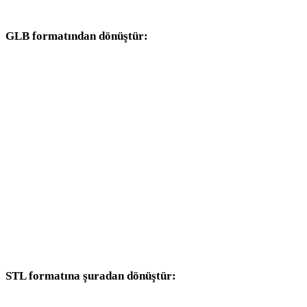
dönüşüm iş akışlarıyla devam edin.
GLB formatından dönüştür:
GLB seçicisinden kullanılabilen diğer hedef formatlar.
GLB - OBJ
GLB - FBX
GLB - USDZ
GLB - GLTF
GLB - PLY
GLB - DAE
STL formatına şuradan dönüştür:
Hedef seçicisinde STL bulunan diğer kaynak formatlar.