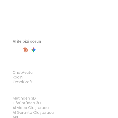
AI ile bizi sorun
ÜRÜN
ChatAvatar
Rodin
OmniCraft
ÖZELLIKLER
Metinden 3D
Görüntüden 3D
AI Video Oluşturucu
AI Görüntü Oluşturucu
API