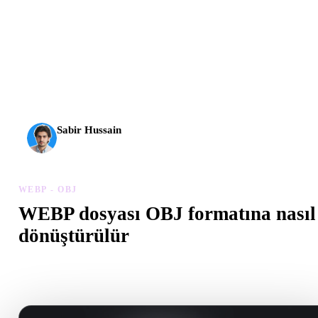
AI 3D yeni bir eşiğe ulaştı. Rodin Gen-2.5 yaklaşık 4
saniyede geometri, yaklaşık 5 saniyede tam model, 10
milyondan fazla poligon, temiz yapı ve üretime hazır çıktılar
sunuyor.
Sabir Hussain
AI ve teknoloji meraklısı
WEBP - OBJ
WEBP dosyası OBJ formatına nasıl
dönüştürülür
Tarayıcıda .OBJ dosyası oluşturmak için bu WEBP - OBJ iş akışın
izleyin.