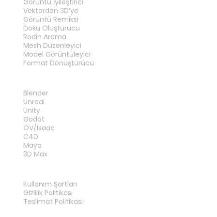
Görüntü İyileştirici
Vektörden 3D’ye
Görüntü Remiksi
Doku Oluşturucu
Rodin Arama
Mesh Düzenleyici
Model Görüntüleyici
Format Dönüştürücü
EKLENTILER
Blender
Unreal
Unity
Godot
OV/Isaac
C4D
Maya
3D Max
YASAL
Kullanım Şartları
Gizlilik Politikası
Teslimat Politikası
Bize Ulaşın