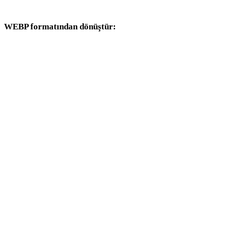
dönüşüm iş akışlarıyla devam edin.
WEBP formatından dönüştür:
WEBP seçicisinden kullanılabilen diğer hedef formatlar.
WEBP - FBX
WEBP - USDZ
WEBP - STL
WEBP - GLB
WEBP - GLTF
WEBP - 3MF
WEBP - PLY
WEBP - DAE