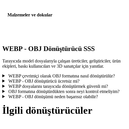
Malzemeler ve dokular
Bazı dönüşümler malzemeleri veya harici doku referanslarını
basitleştirir; yayınlamadan veya teslim etmeden önce sonucu incele
WEBP - OBJ Dönüştürücü SSS
Tarayıcıda model dosyalarıyla çalışan üreticiler, geliştiriciler, ürün
ekipleri, baskı kullanıcıları ve 3D sanatçılar için yanıtlar.
WEBP çevrimiçi olarak OBJ formatına nasıl dönüştürülür?
WEBP - OBJ dönüştürücü ücretsiz mi?
WEBP dosyalarını tarayıcıda dönüştürmek güvenli mi?
OBJ formatına dönüştürdükten sonra neyi kontrol etmeliyim?
WEBP - OBJ dönüşümü neden başarısız olabilir?
İlgili dönüştürücüler
Desteklenen dönüştürücü sayfaları olarak çalışan WEBP ve OBJ