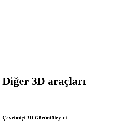
X - OBJ
BLEND - OBJ
PNG - OBJ
JPG - OBJ
Show 7 more
Diğer 3D araçları
Kaynak veya dönüştürülmüş varlıkları sonraki iş akışınıza aktarmada
önce ilgili çevrimiçi 3D görüntüleyicilerde inceleyin.
Çevrimiçi 3D Görüntüleyici
Bu dönüştürücü sayfası için seçilen sekiz sabit ilgili görüntüleyici.