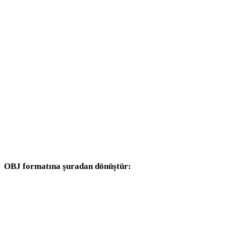
WEBP - 3DS
WEBP - 3DM
WEBP - DXF
WEBP - DWG
WEBP - PNG
WEBP - JPG
WEBP - JPEG
OBJ formatına şuradan dönüştür:
Hedef seçicisinde OBJ bulunan diğer kaynak formatlar.
FBX - OBJ