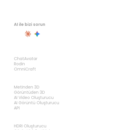
AI ile bizi sorun
ÜRÜN
ChatAvatar
Rodin
OmniCraft
ÖZELLIKLER
Metinden 3D
Görüntüden 3D
AI Video Oluşturucu
AI Görüntü Oluşturucu
API
ARAÇLAR
HDRI Oluşturucu