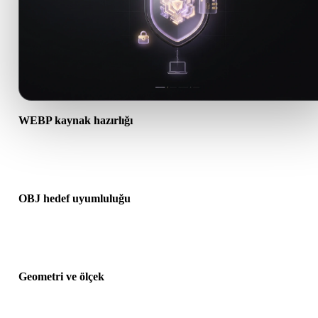
WEBP kaynak hazırlığı
WEBP dosyasının doğru açıldığını ve gereken malzeme, doku veya
ikili ek verileri içerdiğini kontrol edin.
OBJ hedef uyumluluğu
OBJ formatının hedef uygulama, motor, dilimleyici, AR görüntüleyi
veya üretim hattı tarafından kabul edildiğini doğrulayın.
Geometri ve ölçek
Dönüştürülen sonucu ölçek, yön, mesh görünürlüğü, normaller ve
beklenen nesne sayısı açısından önizleyin.