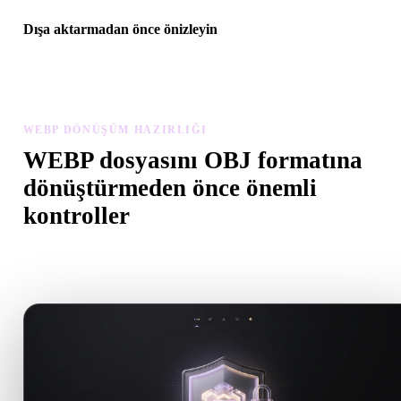
Dışa aktarmadan önce önizleyin
Son dosyayı indirmeden önce görüntüleyici ve ilgili araçlarla
geometriyi, malzemeleri, ölçeği ve varlık hazırlığını inceleyin.
WEBP DÖNÜŞÜM HAZIRLIĞI
WEBP dosyasını OBJ formatına
dönüştürmeden önce önemli
kontroller
.WEBP formatından .OBJ formatına geçerken sürprizleri önlemek i
bu kontrolleri kullanın.