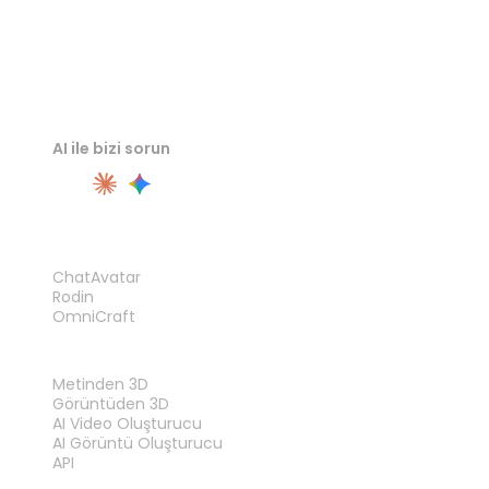
AI ile bizi sorun
ÜRÜN
ChatAvatar
Rodin
OmniCraft
ÖZELLIKLER
Metinden 3D
Görüntüden 3D
AI Video Oluşturucu
AI Görüntü Oluşturucu
API