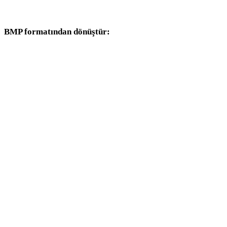
dönüşüm iş akışlarıyla devam edin.
BMP formatından dönüştür:
BMP seçicisinden kullanılabilen diğer hedef formatlar.
BMP - OBJ
BMP - USDZ
BMP - STL
BMP - GLB
BMP - GLTF
BMP - 3MF
BMP - PLY
BMP - DAE