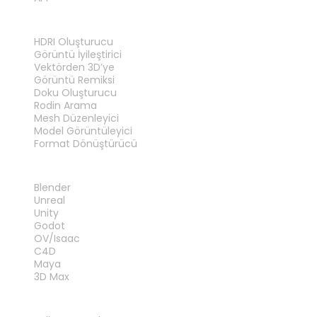
ARAÇLAR
HDRI Oluşturucu
Görüntü İyileştirici
Vektörden 3D’ye
Görüntü Remiksi
Doku Oluşturucu
Rodin Arama
Mesh Düzenleyici
Model Görüntüleyici
Format Dönüştürücü
EKLENTILER
Blender
Unreal
Unity
Godot
OV/Isaac
C4D
Maya
3D Max
YASAL