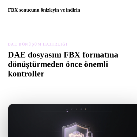
FBX sonucunu önizleyin ve indirin
Dönüştürülen modeli ölçek, yön, geometri görünürlüğü ve malzem
sorunları açısından inceleyin, ardından sonucu indirin.
DAE DÖNÜŞÜM HAZIRLIĞI
DAE dosyasını FBX formatına
dönüştürmeden önce önemli
kontroller
.DAE formatından .FBX formatına geçerken sürprizleri önlemek iç
bu kontrolleri kullanın.