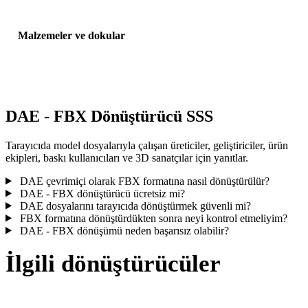
Malzemeler ve dokular
Bazı dönüşümler malzemeleri veya harici doku referanslarını
basitleştirir; yayınlamadan veya teslim etmeden önce sonucu incele
DAE - FBX Dönüştürücü SSS
Tarayıcıda model dosyalarıyla çalışan üreticiler, geliştiriciler, ürün
ekipleri, baskı kullanıcıları ve 3D sanatçılar için yanıtlar.
DAE çevrimiçi olarak FBX formatına nasıl dönüştürülür?
DAE - FBX dönüştürücü ücretsiz mi?
DAE dosyalarını tarayıcıda dönüştürmek güvenli mi?
FBX formatına dönüştürdükten sonra neyi kontrol etmeliyim?
DAE - FBX dönüşümü neden başarısız olabilir?
İlgili dönüştürücüler
Desteklenen dönüştürücü sayfaları olarak çalışan DAE ve FBX