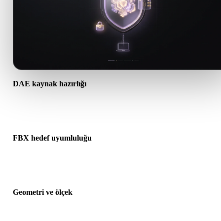
DAE kaynak hazırlığı
DAE dosyasının doğru açıldığını ve gereken malzeme, doku veya ik
ek verileri içerdiğini kontrol edin.
FBX hedef uyumluluğu
FBX formatının hedef uygulama, motor, dilimleyici, AR görüntüley
veya üretim hattı tarafından kabul edildiğini doğrulayın.
Geometri ve ölçek
Dönüştürülen sonucu ölçek, yön, mesh görünürlüğü, normaller ve
beklenen nesne sayısı açısından önizleyin.