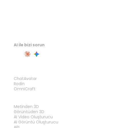
AI ile bizi sorun
ÜRÜN
ChatAvatar
Rodin
OmniCraft
ÖZELLIKLER
Metinden 3D
Görüntüden 3D
AI Video Oluşturucu
AI Görüntü Oluşturucu
API