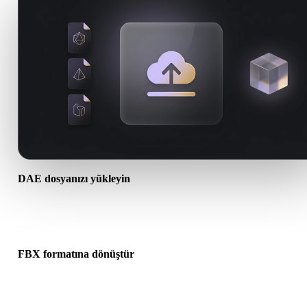
DAE dosyanızı yükleyin
Cihazınızdan bir .DAE dosyası seçin. Format doku veya ek dosyala
başvuruyorsa bunları birlikte yükleyin.
FBX formatına dönüştür
Sonraki 3D, baskı, web, AR veya oyun iş akışınız için bir .FBX dos
oluşturmak üzere tarayıcı dönüşümünü çalıştırın.