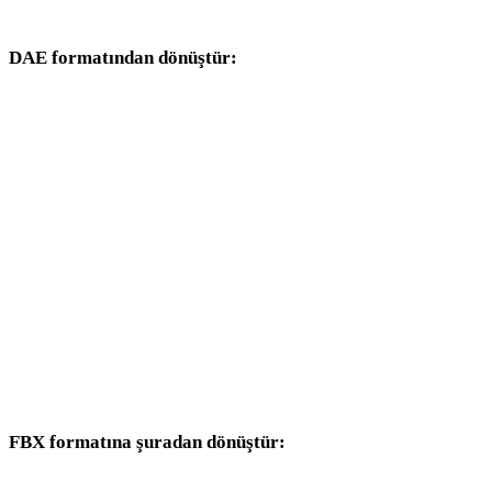
dönüşüm iş akışlarıyla devam edin.
DAE formatından dönüştür:
DAE seçicisinden kullanılabilen diğer hedef formatlar.
DAE - OBJ
DAE - USDZ
DAE - STL
DAE - GLB
DAE - GLTF
DAE - PLY
FBX formatına şuradan dönüştür:
Hedef seçicisinde FBX bulunan diğer kaynak formatlar.