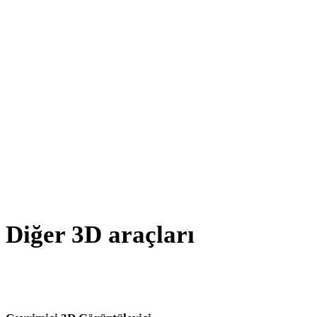
AMF - FBX
X - FBX
BLEND - FBX
PNG - FBX
JPG - FBX
JPEG - FBX
Show 7 more
Diğer 3D araçları
Kaynak veya dönüştürülmüş varlıkları sonraki iş akışınıza aktarmada
önce ilgili çevrimiçi 3D görüntüleyicilerde inceleyin.