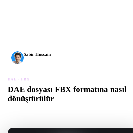
AI 3D yeni bir eşiğe ulaştı. Rodin Gen-2.5 yaklaşık 4
saniyede geometri, yaklaşık 5 saniyede tam model, 10
milyondan fazla poligon, temiz yapı ve üretime hazır çıktılar
sunuyor.
Sabir Hussain
AI ve teknoloji meraklısı
DAE - FBX
DAE dosyası FBX formatına nasıl
dönüştürülür
Tarayıcıda .FBX dosyası oluşturmak için bu DAE - FBX iş akışını
izleyin.