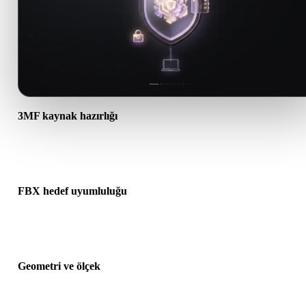
3MF kaynak hazırlığı
3MF dosyasının doğru açıldığını ve gereken malzeme, doku veya ik
ek verileri içerdiğini kontrol edin.
FBX hedef uyumluluğu
FBX formatının hedef uygulama, motor, dilimleyici, AR görüntüley
veya üretim hattı tarafından kabul edildiğini doğrulayın.
Geometri ve ölçek
Dönüştürülen sonucu ölçek, yön, mesh görünürlüğü, normaller ve
beklenen nesne sayısı açısından önizleyin.