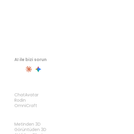
AI ile bizi sorun
ÜRÜN
ChatAvatar
Rodin
OmniCraft
ÖZELLIKLER
Metinden 3D
Görüntüden 3D