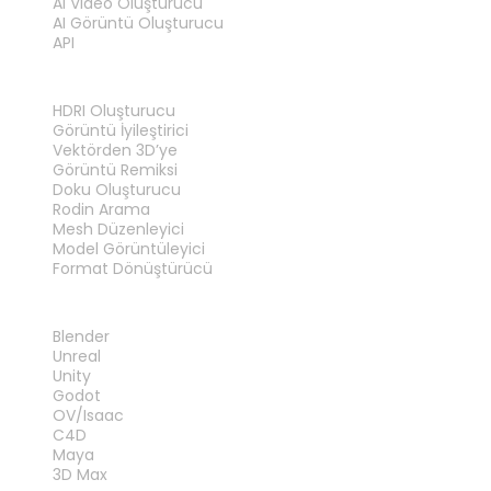
AI Video Oluşturucu
AI Görüntü Oluşturucu
API
ARAÇLAR
HDRI Oluşturucu
Görüntü İyileştirici
Vektörden 3D’ye
Görüntü Remiksi
Doku Oluşturucu
Rodin Arama
Mesh Düzenleyici
Model Görüntüleyici
Format Dönüştürücü
EKLENTILER
Blender
Unreal
Unity
Godot
OV/Isaac
C4D
Maya
3D Max