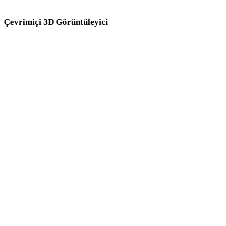
Çevrimiçi 3D Görüntüleyici
Bu dönüştürücü sayfası için seçilen sekiz sabit ilgili görüntüleyici.
3DM Görüntüleyici
USDZ Görüntüleyici
3DS Görüntüleyici
PLY Görüntüleyici
GLB Görüntüleyici
DAE Görüntüleyici
OBJ Görüntüleyici
GLTF Görüntüleyici