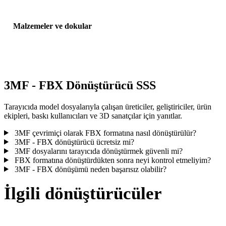
Malzemeler ve dokular
Bazı dönüşümler malzemeleri veya harici doku referanslarını
basitleştirir; yayınlamadan veya teslim etmeden önce sonucu incele
3MF - FBX Dönüştürücü SSS
Tarayıcıda model dosyalarıyla çalışan üreticiler, geliştiriciler, ürün
ekipleri, baskı kullanıcıları ve 3D sanatçılar için yanıtlar.
3MF çevrimiçi olarak FBX formatına nasıl dönüştürülür?
3MF - FBX dönüştürücü ücretsiz mi?
3MF dosyalarını tarayıcıda dönüştürmek güvenli mi?
FBX formatına dönüştürdükten sonra neyi kontrol etmeliyim?
3MF - FBX dönüşümü neden başarısız olabilir?
İlgili dönüştürücüler
Desteklenen dönüştürücü sayfaları olarak çalışan 3MF ve FBX