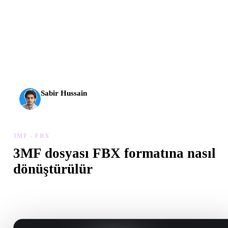
AI 3D yeni bir eşiğe ulaştı. Rodin Gen-2.5 yaklaşık 4
saniyede geometri, yaklaşık 5 saniyede tam model, 10
milyondan fazla poligon, temiz yapı ve üretime hazır çıktılar
sunuyor.
Sabir Hussain
AI ve teknoloji meraklısı
3MF - FBX
3MF dosyası FBX formatına nasıl
dönüştürülür
Tarayıcıda .FBX dosyası oluşturmak için bu 3MF - FBX iş akışını
izleyin.