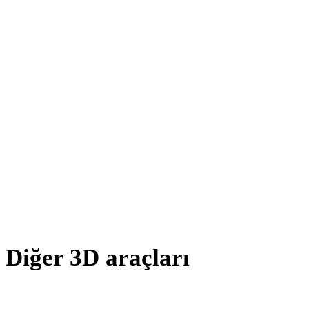
OFF - FBX
AMF - FBX
X - FBX
BLEND - FBX
PNG - FBX
JPG - FBX
JPEG - FBX
Show 7 more
Diğer 3D araçları
Kaynak veya dönüştürülmüş varlıkları sonraki iş akışınıza aktarmada
önce ilgili çevrimiçi 3D görüntüleyicilerde inceleyin.