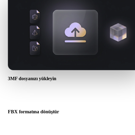
3MF dosyanızı yükleyin
Cihazınızdan bir .3MF dosyası seçin. Format doku veya ek dosyala
başvuruyorsa bunları birlikte yükleyin.
FBX formatına dönüştür
Sonraki 3D, baskı, web, AR veya oyun iş akışınız için bir .FBX dos
oluşturmak üzere tarayıcı dönüşümünü çalıştırın.