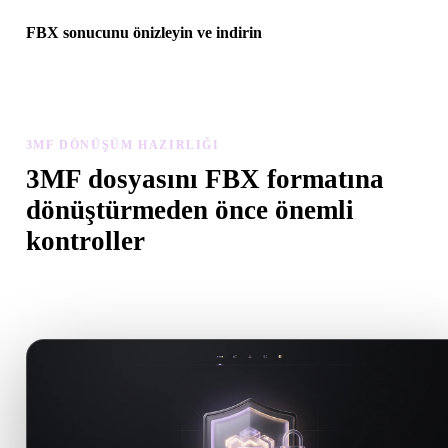
FBX sonucunu önizleyin ve indirin
Dönüştürülen modeli ölçek, yön, geometri görünürlüğü ve malzem
sorunları açısından inceleyin, ardından sonucu indirin.
3MF DÖNÜŞÜM HAZIRLIĞI
3MF dosyasını FBX formatına
dönüştürmeden önce önemli
kontroller
.3MF formatından .FBX formatına geçerken sürprizleri önlemek iç
bu kontrolleri kullanın.