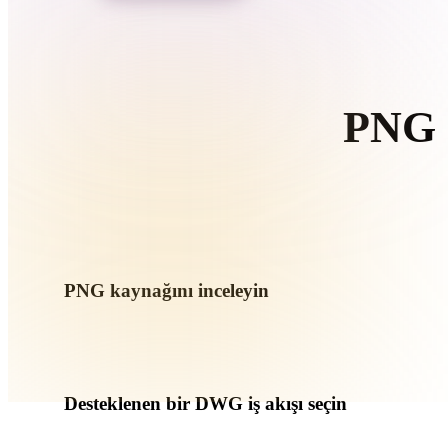
Organic
Photorealistic
Pixel
PNG 
Ta
PNG kaynağını inceleyin
PNG varlığınızın hedef iş akışına hazır olup olmadığını ve e
kontrol edin.
Desteklenen bir DWG iş akışı seçin
İlgili dönüştürücü bağlantılarını kullanın veya istenen dönüş