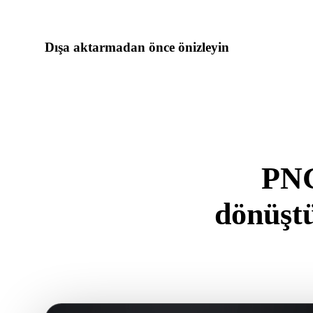
gerektiriyorsa Hyper3Dye devam edin.
Dışa aktarmadan önce önizleyin
Son dosyayı indirmeden önce görüntüleyici ve ilgili araçlarla
varlık hazırlığını inceleyin.
PNG
dönüşt
.PNG forma