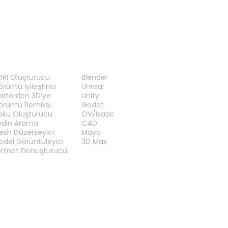
RAÇLAR
EKLENTILER
DRI Oluşturucu
Blender
rüntü İyileştirici
Unreal
ektörden 3D’ye
Unity
örüntü Remiksi
Godot
oku Oluşturucu
OV/Isaac
odin Arama
C4D
esh Düzenleyici
Maya
odel Görüntüleyici
3D Max
ormat Dönüştürücü