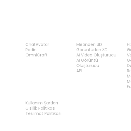
ÜRÜN
ÖZELLIKLER
A
ChatAvatar
Metinden 3D
H
Rodin
Görüntüden 3D
Gö
OmniCraft
AI Video Oluşturucu
V
AI Görüntü
G
Oluşturucu
D
API
R
M
M
F
YASAL
Kullanım Şartları
Gizlilik Politikası
Teslimat Politikası
Bize Ulaşın