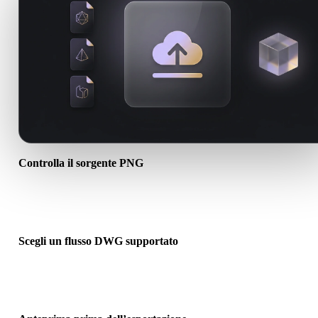
Controlla il sorgente PNG
Verifica se l’asset PNG è pronto per il flusso di destinazione e se
servono file associati.
Scegli un flusso DWG supportato
Usa i link dei convertitori correlati o continua in Hyper3D quando l
conversione richiede generazione AI o export.