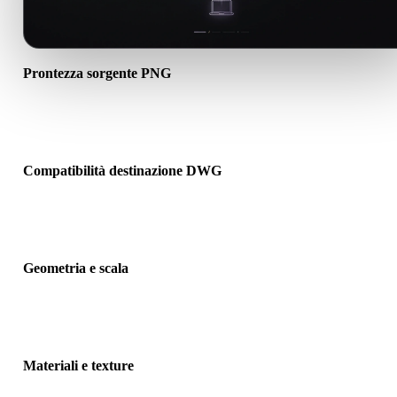
Prontezza sorgente PNG
Verifica che il file PNG si apra correttamente e includa materiali, te
o dati binari associati richiesti.
Compatibilità destinazione DWG
Conferma che DWG sia accettato dall’app, motore, slicer,
visualizzatore AR o pipeline di destinazione.
Geometria e scala
Visualizza il risultato per controllare scala, orientamento, visibilità
mesh, normali e numero previsto di oggetti.
Materiali e texture
Alcune conversioni semplificano materiali o riferimenti texture este