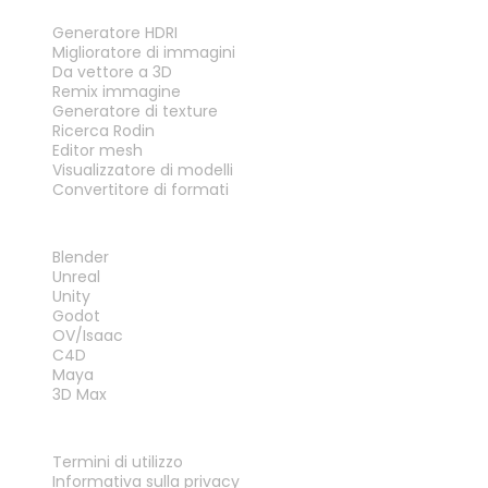
STRUMENTI
Generatore HDRI
Miglioratore di immagini
Da vettore a 3D
Remix immagine
Generatore di texture
Ricerca Rodin
Editor mesh
Visualizzatore di modelli
Convertitore di formati
PLUG-IN
Blender
Unreal
Unity
Godot
OV/Isaac
C4D
Maya
3D Max
LEGALE
Termini di utilizzo
Informativa sulla privacy