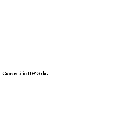
Da PNG a 3DM
Da PNG a DXF
Da PNG a JPG
Da PNG a JPEG
Da PNG a WEBP
Converti in DWG da:
Altri formati sorgente il cui selettore di destinazione include DWG.
Da JPG a DWG
Da JPEG a DWG
Da WEBP a DWG