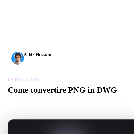
L’AI 3D ha raggiunto una nuova soglia. Rodin Gen-2.5 offre
geometria in circa 4 s, modello completo in circa 5 s, oltre 10
milioni di poligoni, struttura pulita e output pronti per la
produzione.
Sabir Hussain
Appassionato di AI e tecnologia
DA PNG A DWG
Come convertire PNG in DWG
Segui questo flusso Da PNG a DWG per creare un file .DWG nel
browser.