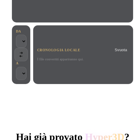
Casi D'uso
Remix immagini IA
Generatore HDRI IA
Editor mesh
3D Printing
Animation
Miglioratore immagini IA
Motore di ricerca per modelli 3D
Game
Automotive
Generatore di texture IA
Convertitore da SVG a 3D
Development
Design
DA
NFT Creation
E-commerce
Svuota
CRONOLOGIA LOCALE
Character
VR/AR
Design
I file convertiti appariranno qui.
A
Metaverse
Jewelry Design
Mechanical
Engineering
SCELTO DA CREATOR E TEAM
Plug-In
Elaborazione locale
Nessun account richiesto
Fino a 200 MB
Blender
Unity
Unreal
GENERAZIONE 3D AI DI HYPER3D
Godot
Maya
3DS Max
Hai già provato
Hyper3D
?