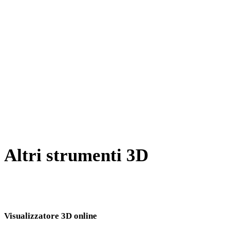
Da BMP a DWG
Da TIFF a DWG
Da GIF a DWG
Da HEIC a DWG
Da AVIF a DWG
Da SVG a DWG
Altri strumenti 3D
Ispeziona asset sorgente o convertiti nei visualizzatori 3D online
correlati prima di importarli nel flusso successivo.
Visualizzatore 3D online