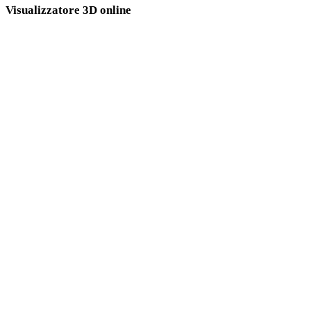
Visualizzatore 3D online
Otto visualizzatori correlati fissi selezionati per questa pagina di conversione.
Visualizzatore GLB
Visualizzatore PLY
Visualizzatore USDZ
Visualizzatore 3DS
Visualizzatore 3MF
Visualizzatore 3DM
Visualizzatore FBX
Visualizzatore STL