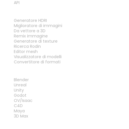
API
STRUMENTI
Generatore HDRI
Miglioratore di immagini
Da vettore a 3D
Remix immagine
Generatore di texture
Ricerca Rodin
Editor mesh
Visualizzatore di modelli
Convertitore di formati
PLUG-IN
Blender
Unreal
Unity
Godot
OV/Isaac
C4D
Maya
3D Max