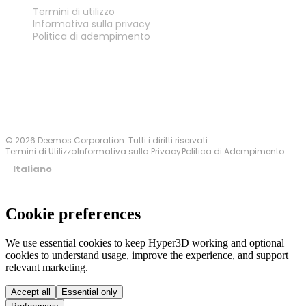
LEGALE
Termini di utilizzo
Informativa sulla privacy
Politica di adempimento
Contattaci
© 2026 Deemos Corporation. Tutti i diritti riservati
Termini di Utilizzo
Informativa sulla Privacy
Politica di Adempimento
Italiano
Cookie preferences
We use essential cookies to keep Hyper3D working and optional
cookies to understand usage, improve the experience, and support
relevant marketing.
Accept all
Essential only