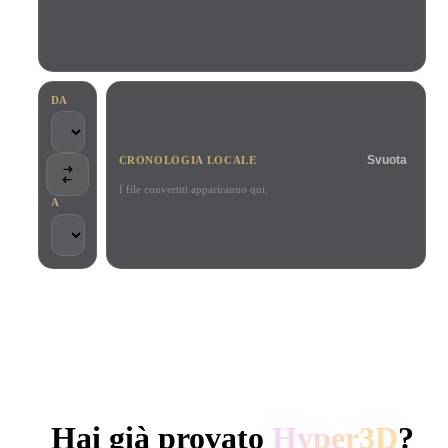
Casi D'uso
Remix immagini IA
Generatore HDRI IA
Editor mesh
3D Printing
Animation
Miglioratore immagini IA
Motore di ricerca per modelli 3D
Game
Automotive
Generatore di texture IA
Convertitore da SVG a 3D
Development
Design
DA
NFT Creation
E-commerce
Svuota
CRONOLOGIA LOCALE
Character
VR/AR
Design
I file convertiti appariranno qui.
A
Metaverse
Jewelry Design
Mechanical
Engineering
SCELTO DA CREATOR E TEAM
Plug-In
Elaborazione locale
Nessun account richiesto
Fino a 200 MB
Blender
Unity
Unreal
GENERAZIONE 3D AI DI HYPER3D
Godot
Maya
3DS Max
Hai già provato
Hyper3D
?