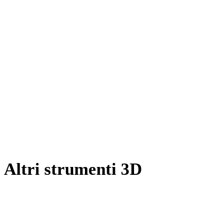
Da JPEG a 3MF
Da WEBP a 3MF
Da BMP a 3MF
Da TIFF a 3MF
Da HEIC a 3MF
Da AVIF a 3MF
Da SVG a 3MF
Altri strumenti 3D
Ispeziona asset sorgente o convertiti nei visualizzatori 3D online
correlati prima di importarli nel flusso successivo.