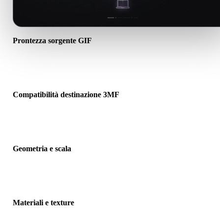
Prontezza sorgente GIF
Verifica che il file GIF si apra correttamente e includa materiali, tex
o dati binari associati richiesti.
Compatibilità destinazione 3MF
Conferma che 3MF sia accettato dall’app, motore, slicer, visualizza
AR o pipeline di destinazione.
Geometria e scala
Visualizza il risultato per controllare scala, orientamento, visibilità
mesh, normali e numero previsto di oggetti.
Materiali e texture
Alcune conversioni semplificano materiali o riferimenti texture este