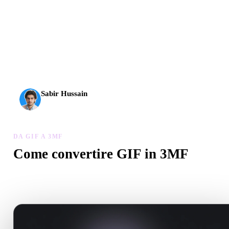
L’AI 3D ha raggiunto una nuova soglia. Rodin Gen-2.5 offre
geometria in circa 4 s, modello completo in circa 5 s, oltre 10
milioni di poligoni, struttura pulita e output pronti per la
produzione.
Sabir Hussain
Appassionato di AI e tecnologia
DA GIF A 3MF
Come convertire GIF in 3MF
Segui questo flusso Da GIF a 3MF per creare un file .3MF nel
browser.