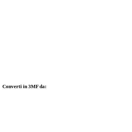
Da GIF a DXF
Da GIF a DWG
Da GIF a PNG
Da GIF a JPG
Da GIF a JPEG
Da GIF a WEBP
Converti in 3MF da:
Altri formati sorgente il cui selettore di destinazione include 3MF.
Da PNG a 3MF
Da JPG a 3MF