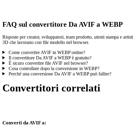
controlla il risultato prima di pubblicare o consegnare.
FAQ sul convertitore Da AVIF a WEBP
Risposte per creator, sviluppatori, team prodotto, utenti stampa e artist
3D che lavorano con file modello nel browser.
Come convertire AVIF in WEBP online?
Il convertitore Da AVIF a WEBP è gratuito?
È sicuro convertire file AVIF nel browser?
Cosa controllare dopo la conversione in WEBP?
Perché una conversione Da AVIF a WEBP può fallire?
Convertitori correlati
Continua con flussi di conversione AVIF e WEBP disponibili come
pagine supportate.
Converti da AVIF a:
Altri formati di destinazione disponibili dal selettore AVIF.