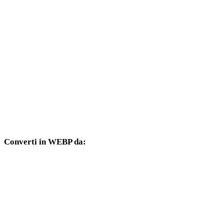
Da AVIF a 3DM
Da AVIF a DXF
Da AVIF a DWG
Da AVIF a PNG
Da AVIF a JPG
Da AVIF a JPEG
Converti in WEBP da:
Altri formati sorgente il cui selettore di destinazione include WEBP.
Da PNG a WEBP
Da JPG a WEBP