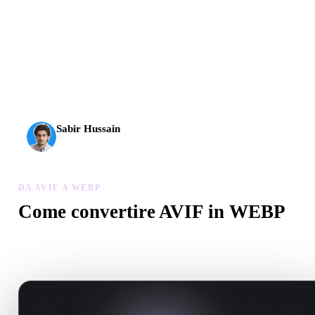
L’AI 3D ha raggiunto una nuova soglia. Rodin Gen-2.5 offre
geometria in circa 4 s, modello completo in circa 5 s, oltre 10
milioni di poligoni, struttura pulita e output pronti per la
produzione.
Sabir Hussain
Appassionato di AI e tecnologia
DA AVIF A WEBP
Come convertire AVIF in WEBP
Segui questo flusso Da AVIF a WEBP per creare un file .WEBP ne
browser.