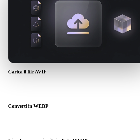
Carica il file AVIF
Scegli un file .AVIF dal dispositivo. Se il formato richiama texture o
associati, caricali insieme.
Converti in WEBP
Esegui la conversione nel browser per creare un file .WEBP per il
prossimo flusso 3D, stampa, web, AR o game.