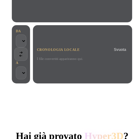
Casi D'uso
Remix immagini IA
Generatore HDRI IA
Editor mesh
3D Printing
Animation
Miglioratore immagini IA
Motore di ricerca per modelli 3D
Game
Automotive
Generatore di texture IA
Convertitore da SVG a 3D
Development
Design
DA
NFT Creation
E-commerce
Svuota
CRONOLOGIA LOCALE
Character
VR/AR
Design
I file convertiti appariranno qui.
A
Metaverse
Jewelry Design
Mechanical
Engineering
SCELTO DA CREATOR E TEAM
Plug-In
Elaborazione locale
Nessun account richiesto
Fino a 200 MB
Blender
Unity
Unreal
GENERAZIONE 3D AI DI HYPER3D
Godot
Maya
3DS Max
Hai già provato
Hyper3D
?