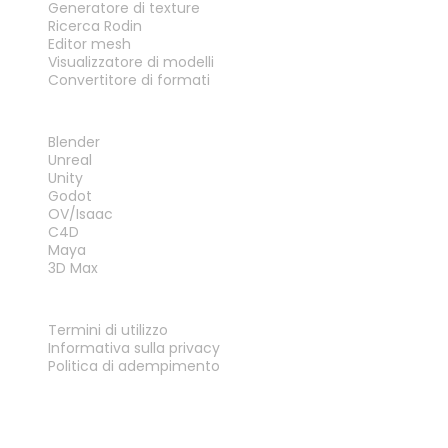
Generatore di texture
Ricerca Rodin
Editor mesh
Visualizzatore di modelli
Convertitore di formati
PLUG-IN
Blender
Unreal
Unity
Godot
OV/Isaac
C4D
Maya
3D Max
LEGALE
Termini di utilizzo
Informativa sulla privacy
Politica di adempimento
Contattaci