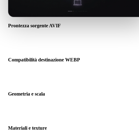
Prontezza sorgente AVIF
Verifica che il file AVIF si apra correttamente e includa materiali,
texture o dati binari associati richiesti.
Compatibilità destinazione WEBP
Conferma che WEBP sia accettato dall’app, motore, slicer,
visualizzatore AR o pipeline di destinazione.
Geometria e scala
Visualizza il risultato per controllare scala, orientamento, visibilità
mesh, normali e numero previsto di oggetti.
Materiali e texture
Alcune conversioni semplificano materiali o riferimenti texture este