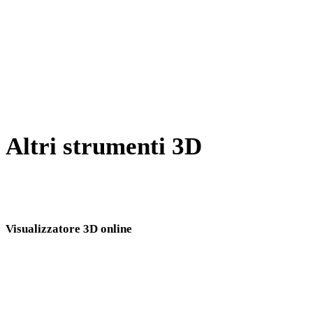
Da JPEG a WEBP
Da BMP a WEBP
Da GIF a WEBP
Da SVG a WEBP
Altri strumenti 3D
Ispeziona asset sorgente o convertiti nei visualizzatori 3D online
correlati prima di importarli nel flusso successivo.
Visualizzatore 3D online
Otto visualizzatori correlati fissi selezionati per questa pagina di conversione.
Visualizzatore GLB