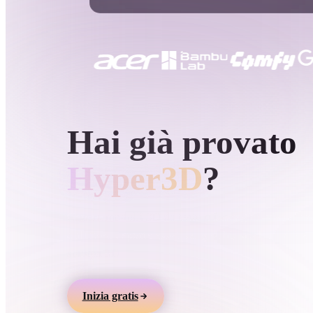
Casi D'uso
3D Printing
Animatio
NFT Creation
E-commer
Jewelry
Metaverse
Design
GENERAZIONE 3D AI DI HYPER3D
Hai già provato
Plug-In
Blender
Unity
Unreal
God
Hyper3D
?
Stili
Genera modelli 3D da testo o immagini, visualizz
online ed esporta asset per giochi, prodotti, AR e
Abstract
Anime
Cart
stampa 3D.
Hand-Painted
Industrial
Isome
Inizia gratis