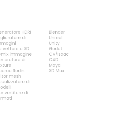
TRUMENTI
PLUG-IN
eneratore HDRI
Blender
glioratore di
Unreal
mmagini
Unity
a vettore a 3D
Godot
emix immagine
OV/Isaac
eneratore di
C4D
exture
Maya
icerca Rodin
3D Max
ditor mesh
sualizzatore di
odelli
onvertitore di
ormati