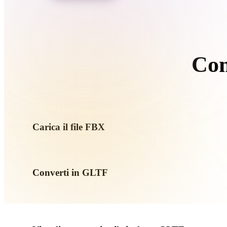
Organic
Photorealistic
Pixel
Com
Se
Carica il file FBX
Scegli un file .FBX dal dispositivo. Se il formato richiama text
Converti in GLTF
Esegui la conversione nel browser per creare un file .GLTF pe
web, AR o game.