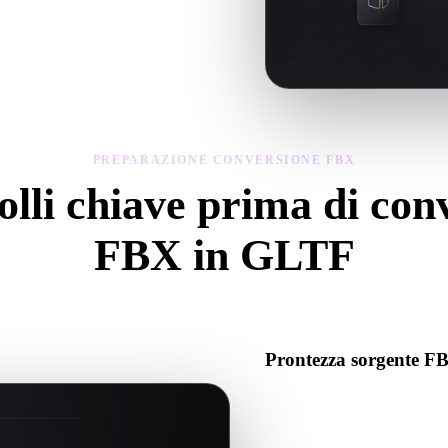
del modello convertito, poi scarica il
PREPARAZIONE CONVERSIONE FBX
lli chiave prima di con
FBX in GLTF
Usa questi controlli per evitare sorprese passando da .FBX a .GLTF.
Prontezza sorgente F
Verifica che il file FBX si ap
associati richiesti.