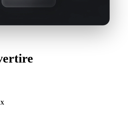
vertire
BX
ra correttamente e includa materiali, texture o dati binari