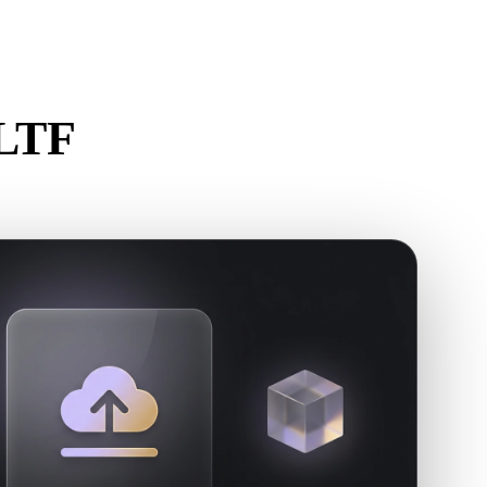
Stylized
Voxel
GLTF
er.