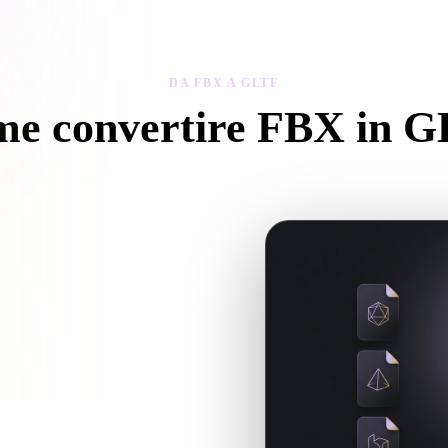
 Art
Realistic
Retro
DA FBX A GLTF
e convertire FBX in 
gui questo flusso Da FBX a GLTF per creare un file .GLTF nel brows
ure o file associati, caricali insieme.
r il prossimo flusso 3D, stampa,