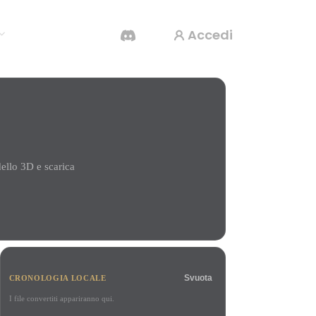
Accedi
Generatore Video IA
Crea video da testo o immagini con l'AI.
ello 3D e scarica
Editor mesh 3D
Svuota
CRONOLOGIA LOCALE
I file convertiti appariranno qui.