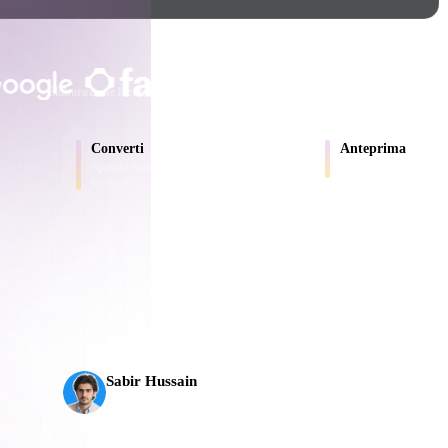
Game
n
Development
SCELTO DA CREATOR E TEA
ce
VR/AR
Elaborazione locale
Nessun account richiesto
Fino a 200 MB
Mechanical
Converti
Anteprima
Engineering
Sposta i modelli tra formati supportati dal
Ispeziona online file so
browser.
ot
Maya
3DS Max
ComfyUI
L’AI 3D ha raggiunto una nuova soglia. Rodin Gen-2.5
ali
in circa 5 s, oltre 10 milioni di poligoni, struttura pul
oon
Cel-Shaded
Fantasy
Sabir Hussain
tric
Low Poly
Medieval
Appassionato di AI e tecnologia