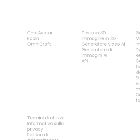
PRODOTTO
FUNZIONALITÀ
S
ChatAvatar
Testo in 3D
G
Rodin
Immagine in 3D
Mi
OmniCraft
Generatore video AI
i
Generatore di
D
immagini AI
R
API
G
t
R
E
Vi
m
C
f
LEGALE
Termini di utilizzo
Informativa sulla
privacy
Politica di