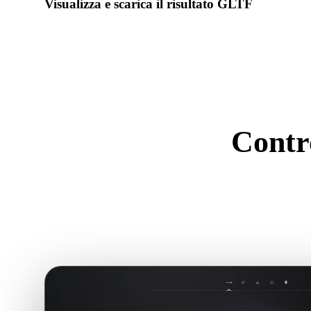
Visualizza e scarica il risultato GLTF
Controlla scala, orientamento, visibilità geometria e materiali 
risultato.
Contro