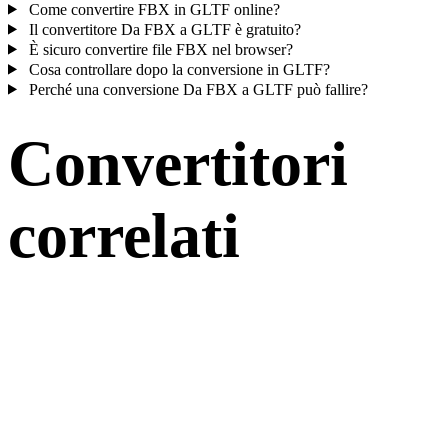
Come convertire FBX in GLTF online?
Il convertitore Da FBX a GLTF è gratuito?
È sicuro convertire file FBX nel browser?
Cosa controllare dopo la conversione in GLTF?
Perché una conversione Da FBX a GLTF può fallire?
Convertitori
correlati
Continua con flussi di conversione FBX e GLTF disponibili come
pagine supportate.