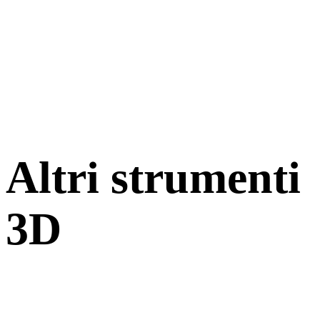
Altri strumenti
3D
Ispeziona asset sorgente o convertiti nei visualizzatori 3D online
correlati prima di importarli nel flusso successivo.