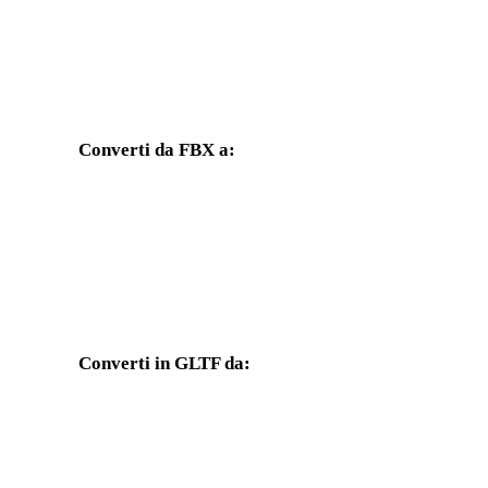
Converti da FBX a:
Altri formati di destinazione disponibili dal selettore FBX.
Da FBX a OBJ
Da FBX a USDZ
Da FBX a PLY
Da FBX a DAE
Converti in GLTF da:
Altri formati sorgente il cui selettore di destinazione include GLT
Da OBJ a GLTF
Da USDZ a GLTF