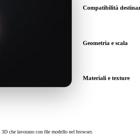
Compatibilità destin
Conferma che GLTF sia accetta
destinazione.
Geometria e scala
Visualizza il risultato per co
numero previsto di oggetti.
Materiali e texture
Alcune conversioni semplifican
prima di pubblicare o conseg
sti 3D che lavorano con file modello nel browser.