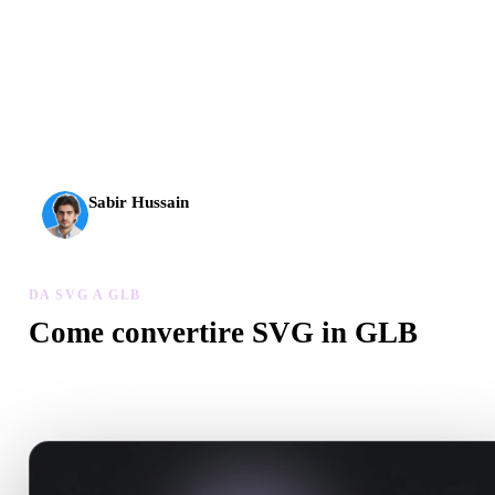
L’AI 3D ha raggiunto una nuova soglia. Rodin Gen-2.5 offre
geometria in circa 4 s, modello completo in circa 5 s, oltre 10
milioni di poligoni, struttura pulita e output pronti per la
produzione.
Sabir Hussain
Appassionato di AI e tecnologia
DA SVG A GLB
Come convertire SVG in GLB
Segui questo flusso Da SVG a GLB per creare un file .GLB nel
browser.