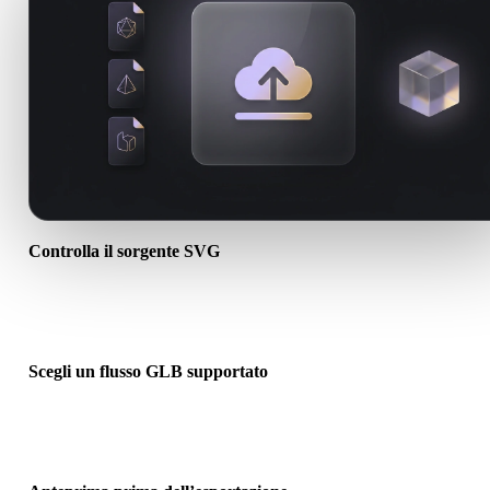
Controlla il sorgente SVG
Verifica se l’asset SVG è pronto per il flusso di destinazione e se
servono file associati.
Scegli un flusso GLB supportato
Usa i link dei convertitori correlati o continua in Hyper3D quando l
conversione richiede generazione AI o export.