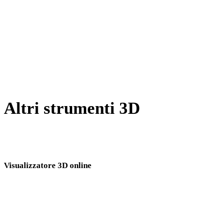
Da BLEND a GLB
Da PNG a GLB
Da JPG a GLB
Show 7 more
Altri strumenti 3D
Ispeziona asset sorgente o convertiti nei visualizzatori 3D online
correlati prima di importarli nel flusso successivo.
Visualizzatore 3D online
Otto visualizzatori correlati fissi selezionati per questa pagina di conversione.
Visualizzatore PLY