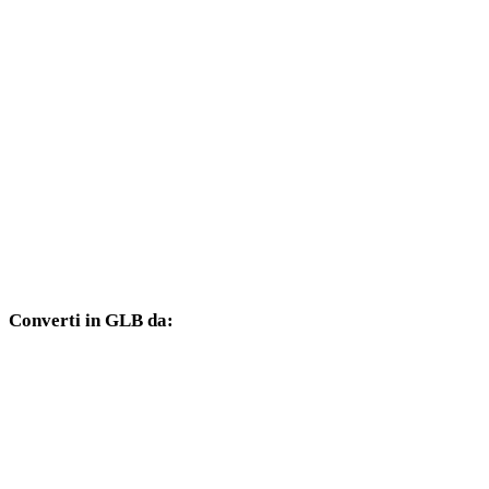
Da SVG a DXF
Da SVG a DWG
Da SVG a PNG
Da SVG a JPG
Da SVG a JPEG
Da SVG a WEBP
Converti in GLB da:
Altri formati sorgente il cui selettore di destinazione include GLB.
Da OBJ a GLB
Da FBX a GLB