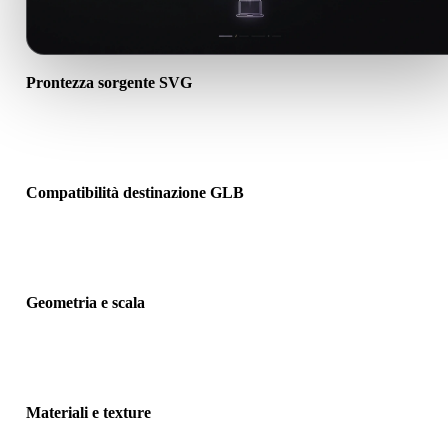
Prontezza sorgente SVG
Verifica che il file SVG si apra correttamente e includa materiali, te
o dati binari associati richiesti.
Compatibilità destinazione GLB
Conferma che GLB sia accettato dall’app, motore, slicer, visualizza
AR o pipeline di destinazione.
Geometria e scala
Visualizza il risultato per controllare scala, orientamento, visibilità
mesh, normali e numero previsto di oggetti.
Materiali e texture
Alcune conversioni semplificano materiali o riferimenti texture este