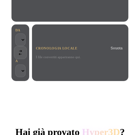
Casi D'uso
Remix immagini IA
Generatore HDRI IA
Editor mesh
3D Printing
Animation
Miglioratore immagini IA
Motore di ricerca per modelli 3D
Game
Automotive
Generatore di texture IA
Convertitore da SVG a 3D
Development
Design
DA
NFT Creation
E-commerce
Svuota
CRONOLOGIA LOCALE
Character
VR/AR
Design
I file convertiti appariranno qui.
A
Metaverse
Jewelry Design
Mechanical
Engineering
SCELTO DA CREATOR E TEAM
Plug-In
Elaborazione locale
Nessun account richiesto
Fino a 200 MB
Blender
Unity
Unreal
GENERAZIONE 3D AI DI HYPER3D
Godot
Maya
3DS Max
Hai già provato
Hyper3D
?