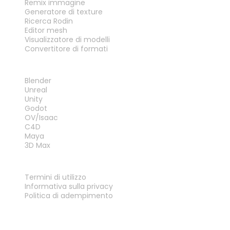
Remix immagine
Generatore di texture
Ricerca Rodin
Editor mesh
Visualizzatore di modelli
Convertitore di formati
PLUG-IN
Blender
Unreal
Unity
Godot
OV/Isaac
C4D
Maya
3D Max
LEGALE
Termini di utilizzo
Informativa sulla privacy
Politica di adempimento
Contattaci