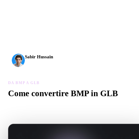
L’AI 3D ha raggiunto una nuova soglia. Rodin Gen-2.5 offre
geometria in circa 4 s, modello completo in circa 5 s, oltre 10
milioni di poligoni, struttura pulita e output pronti per la
produzione.
Sabir Hussain
Appassionato di AI e tecnologia
DA BMP A GLB
Come convertire BMP in GLB
Segui questo flusso Da BMP a GLB per creare un file .GLB nel
browser.