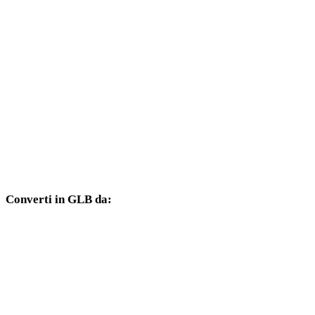
Da BMP a DXF
Da BMP a DWG
Da BMP a PNG
Da BMP a JPG
Da BMP a JPEG
Da BMP a WEBP
Converti in GLB da:
Altri formati sorgente il cui selettore di destinazione include GLB.
Da OBJ a GLB
Da FBX a GLB