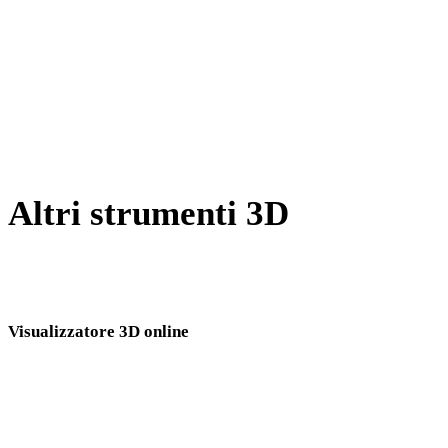
Da BLEND a GLB
Da PNG a GLB
Da JPG a GLB
Show 7 more
Altri strumenti 3D
Ispeziona asset sorgente o convertiti nei visualizzatori 3D online
correlati prima di importarli nel flusso successivo.
Visualizzatore 3D online
Otto visualizzatori correlati fissi selezionati per questa pagina di conversione.
Visualizzatore PLY