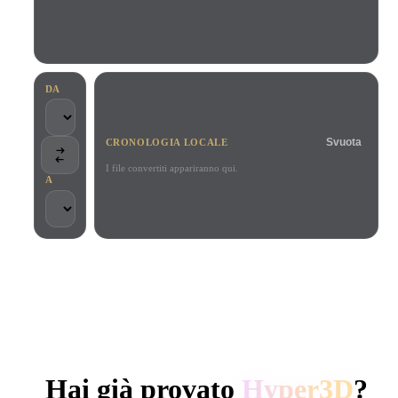
Casi D'uso
Remix immagini IA
Generatore HDRI IA
Editor mesh
3D Printing
Animation
Miglioratore immagini IA
Motore di ricerca per modelli 3D
Game
Automotive
Generatore di texture IA
Convertitore da SVG a 3D
Development
Design
DA
NFT Creation
E-commerce
Svuota
CRONOLOGIA LOCALE
Character
VR/AR
Design
I file convertiti appariranno qui.
A
Metaverse
Jewelry Design
Mechanical
Engineering
SCELTO DA CREATOR E TEAM
Plug-In
Elaborazione locale
Nessun account richiesto
Fino a 200 MB
Blender
Unity
Unreal
GENERAZIONE 3D AI DI HYPER3D
Godot
Maya
3DS Max
Hai già provato
Hyper3D
?