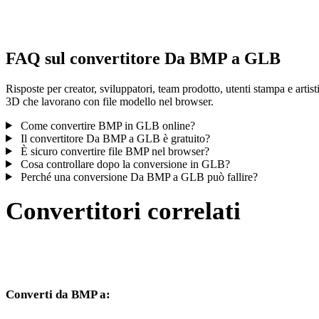
controlla il risultato prima di pubblicare o consegnare.
FAQ sul convertitore Da BMP a GLB
Risposte per creator, sviluppatori, team prodotto, utenti stampa e artist
3D che lavorano con file modello nel browser.
Come convertire BMP in GLB online?
Il convertitore Da BMP a GLB è gratuito?
È sicuro convertire file BMP nel browser?
Cosa controllare dopo la conversione in GLB?
Perché una conversione Da BMP a GLB può fallire?
Convertitori correlati
Continua con flussi di conversione BMP e GLB disponibili come
pagine supportate.
Converti da BMP a:
Altri formati di destinazione disponibili dal selettore BMP.