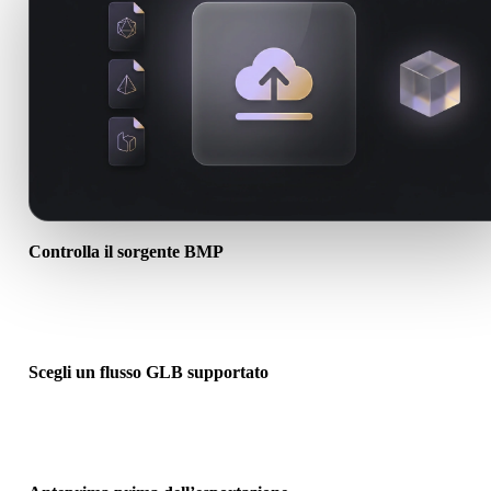
Controlla il sorgente BMP
Verifica se l’asset BMP è pronto per il flusso di destinazione e se
servono file associati.
Scegli un flusso GLB supportato
Usa i link dei convertitori correlati o continua in Hyper3D quando l
conversione richiede generazione AI o export.