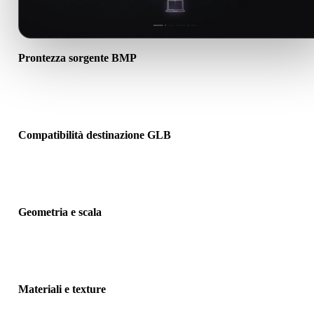
Prontezza sorgente BMP
Verifica che il file BMP si apra correttamente e includa materiali, te
o dati binari associati richiesti.
Compatibilità destinazione GLB
Conferma che GLB sia accettato dall’app, motore, slicer, visualizza
AR o pipeline di destinazione.
Geometria e scala
Visualizza il risultato per controllare scala, orientamento, visibilità
mesh, normali e numero previsto di oggetti.
Materiali e texture
Alcune conversioni semplificano materiali o riferimenti texture este