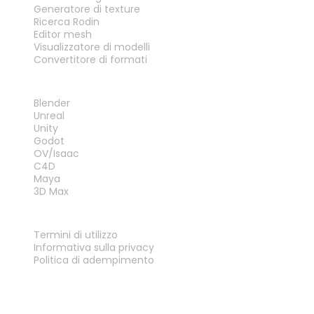
Generatore di texture
Ricerca Rodin
Editor mesh
Visualizzatore di modelli
Convertitore di formati
PLUG-IN
Blender
Unreal
Unity
Godot
OV/Isaac
C4D
Maya
3D Max
LEGALE
Termini di utilizzo
Informativa sulla privacy
Politica di adempimento
Contattaci