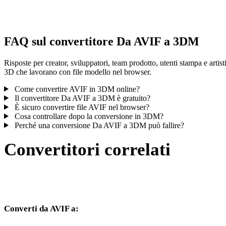
controlla il risultato prima di pubblicare o consegnare.
FAQ sul convertitore Da AVIF a 3DM
Risposte per creator, sviluppatori, team prodotto, utenti stampa e artist
3D che lavorano con file modello nel browser.
Come convertire AVIF in 3DM online?
Il convertitore Da AVIF a 3DM è gratuito?
È sicuro convertire file AVIF nel browser?
Cosa controllare dopo la conversione in 3DM?
Perché una conversione Da AVIF a 3DM può fallire?
Convertitori correlati
Continua con flussi di conversione AVIF e 3DM disponibili come
pagine supportate.
Converti da AVIF a:
Altri formati di destinazione disponibili dal selettore AVIF.