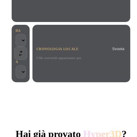
Casi D'uso
Remix immagini IA
Generatore HDRI IA
Editor mesh
3D Printing
Animation
Miglioratore immagini IA
Motore di ricerca per modelli 3D
Game
Automotive
Generatore di texture IA
Convertitore da SVG a 3D
Development
Design
DA
NFT Creation
E-commerce
Svuota
CRONOLOGIA LOCALE
Character
VR/AR
Design
I file convertiti appariranno qui.
A
Metaverse
Jewelry Design
Mechanical
Engineering
SCELTO DA CREATOR E TEAM
Plug-In
Elaborazione locale
Nessun account richiesto
Fino a 200 MB
Blender
Unity
Unreal
GENERAZIONE 3D AI DI HYPER3D
Godot
Maya
3DS Max
Hai già provato
Hyper3D
?