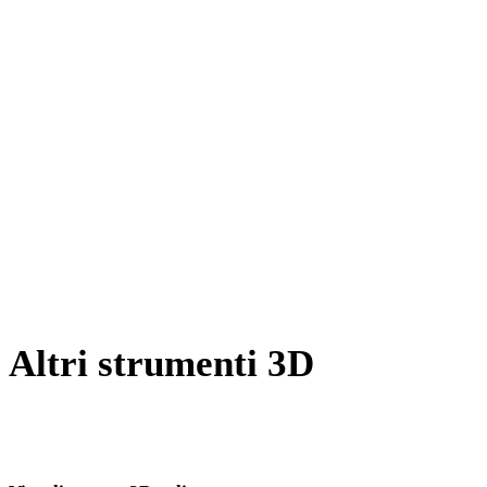
Da JPEG a 3DM
Da WEBP a 3DM
Da BMP a 3DM
Da TIFF a 3DM
Da GIF a 3DM
Da HEIC a 3DM
Da SVG a 3DM
Altri strumenti 3D
Ispeziona asset sorgente o convertiti nei visualizzatori 3D online
correlati prima di importarli nel flusso successivo.