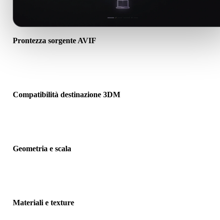
Prontezza sorgente AVIF
Verifica che il file AVIF si apra correttamente e includa materiali,
texture o dati binari associati richiesti.
Compatibilità destinazione 3DM
Conferma che 3DM sia accettato dall’app, motore, slicer, visualizza
AR o pipeline di destinazione.
Geometria e scala
Visualizza il risultato per controllare scala, orientamento, visibilità
mesh, normali e numero previsto di oggetti.
Materiali e texture
Alcune conversioni semplificano materiali o riferimenti texture este