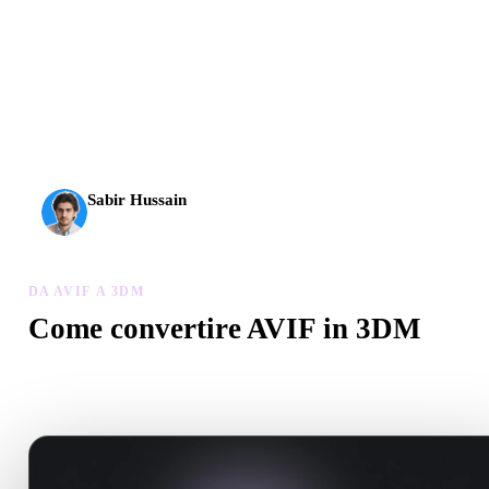
L’AI 3D ha raggiunto una nuova soglia. Rodin Gen-2.5 offre
geometria in circa 4 s, modello completo in circa 5 s, oltre 10
milioni di poligoni, struttura pulita e output pronti per la
produzione.
Sabir Hussain
Appassionato di AI e tecnologia
DA AVIF A 3DM
Come convertire AVIF in 3DM
Segui questo flusso Da AVIF a 3DM per creare un file .3DM nel
browser.