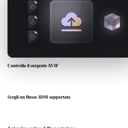
Controlla il sorgente AVIF
Verifica se l’asset AVIF è pronto per il flusso di destinazione e se
servono file associati.
Scegli un flusso 3DM supportato
Usa i link dei convertitori correlati o continua in Hyper3D quando l
conversione richiede generazione AI o export.