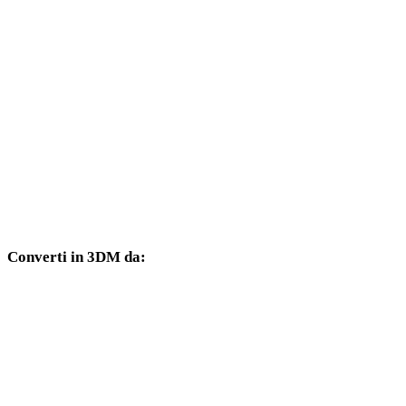
Da AVIF a DXF
Da AVIF a DWG
Da AVIF a PNG
Da AVIF a JPG
Da AVIF a JPEG
Da AVIF a WEBP
Converti in 3DM da:
Altri formati sorgente il cui selettore di destinazione include 3DM.
Da PNG a 3DM
Da JPG a 3DM