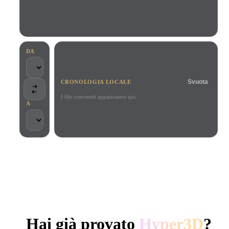
Casi D'uso
Remix immagini IA
Generatore HDRI IA
Editor mesh
3D Printing
Animation
Miglioratore immagini IA
Motore di ricerca per modelli 3D
Game
Automotive
Generatore di texture IA
Convertitore da SVG a 3D
Development
Design
DA
NFT Creation
E-commerce
Svuota
CRONOLOGIA LOCALE
Character
VR/AR
Design
I file convertiti appariranno qui.
A
Metaverse
Jewelry Design
Mechanical
Engineering
SCELTO DA CREATOR E TEAM
Plug-In
Elaborazione locale
Nessun account richiesto
Fino a 200 MB
Blender
Unity
Unreal
GENERAZIONE 3D AI DI HYPER3D
Godot
Maya
3DS Max
Hai già provato
Hyper3D
?