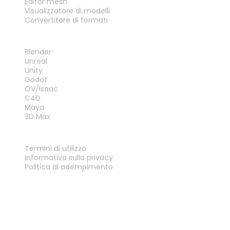
Editor mesh
Visualizzatore di modelli
Convertitore di formati
PLUG-IN
Blender
Unreal
Unity
Godot
OV/Isaac
C4D
Maya
3D Max
LEGALE
Termini di utilizzo
Informativa sulla privacy
Politica di adempimento
Contattaci