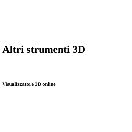
Da HEIC a 3DS
Da AVIF a 3DS
Da SVG a 3DS
Altri strumenti 3D
Ispeziona asset sorgente o convertiti nei visualizzatori 3D online
correlati prima di importarli nel flusso successivo.
Visualizzatore 3D online
Otto visualizzatori correlati fissi selezionati per questa pagina di conversione.
Visualizzatore 3DS
Visualizzatore 3DM