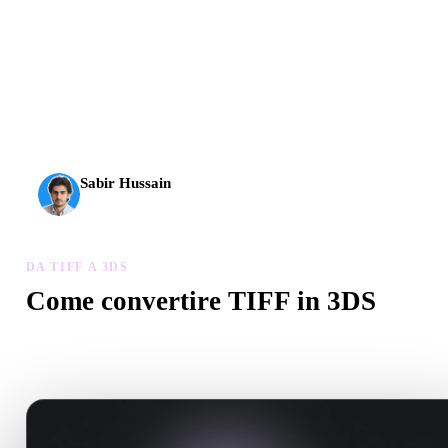
L’AI 3D ha raggiunto una nuova soglia. Rodin Gen-2.5 offre
geometria in circa 4 s, modello completo in circa 5 s, oltre 10
milioni di poligoni, struttura pulita e output pronti per la
produzione.
Sabir Hussain
Appassionato di AI e tecnologia
DA TIFF A 3DS
Come convertire TIFF in 3DS
Segui questo flusso Da TIFF a 3DS per creare un file .3DS nel
browser.