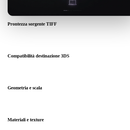
Prontezza sorgente TIFF
Verifica che il file TIFF si apra correttamente e includa materiali, te
o dati binari associati richiesti.
Compatibilità destinazione 3DS
Conferma che 3DS sia accettato dall’app, motore, slicer, visualizzat
AR o pipeline di destinazione.
Geometria e scala
Visualizza il risultato per controllare scala, orientamento, visibilità
mesh, normali e numero previsto di oggetti.
Materiali e texture
Alcune conversioni semplificano materiali o riferimenti texture este