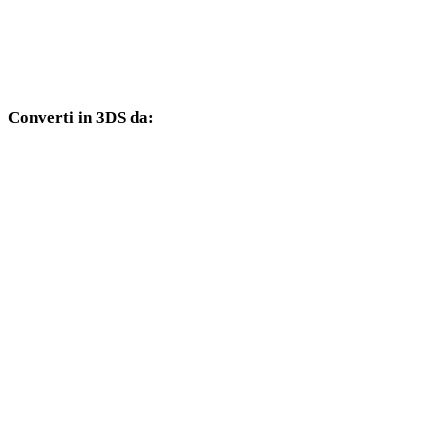
Da TIFF a DXF
Da TIFF a DWG
Converti in 3DS da:
Altri formati sorgente il cui selettore di destinazione include 3DS.
Da PNG a 3DS
Da JPG a 3DS
Da JPEG a 3DS
Da WEBP a 3DS
Da BMP a 3DS
Da GIF a 3DS