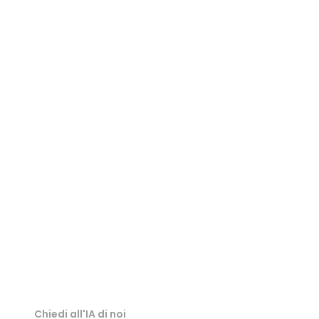
Visualizzatore 3MF
Visualizzatore PLY
Visualizzatore GLB
Visualizzatore GLTF
Visualizzatore USDZ
Visualizzatore STL
Chiedi all'IA di noi