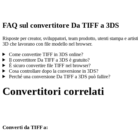
controlla il risultato prima di pubblicare o consegnare.
FAQ sul convertitore Da TIFF a 3DS
Risposte per creator, sviluppatori, team prodotto, utenti stampa e artist
3D che lavorano con file modello nel browser.
Come convertire TIFF in 3DS online?
Il convertitore Da TIFF a 3DS è gratuito?
È sicuro convertire file TIFF nel browser?
Cosa controllare dopo la conversione in 3DS?
Perché una conversione Da TIFF a 3DS può fallire?
Convertitori correlati
Continua con flussi di conversione TIFF e 3DS disponibili come
pagine supportate.
Converti da TIFF a:
Altri formati di destinazione disponibili dal selettore TIFF.