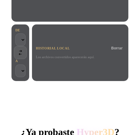
Casos De Uso
Remix de imagen IA
Generador HDRI IA
Editor de mallas
3D Printing
Animation
Mejorador de imagen IA
Buscador de modelos 3D
Game
Automotive
Generador de texturas IA
Convertidor SVG a 3D
Development
Design
DE
NFT Creation
E-commerce
Borrar
HISTORIAL LOCAL
Character
VR/AR
Design
Los archivos convertidos aparecerán aquí.
A
Metaverse
Jewelry Design
Mechanical
Engineering
CONFIADO POR CREADORES Y EQUIPOS
Plug-Ins
Procesamiento local
Sin cuenta obligatoria
Hasta 200 MB
Blender
Unity
Unreal
GENERACIÓN 3D CON IA DE HYPER3D
Godot
Maya
3DS Max
¿Ya probaste
Hyper3D
?