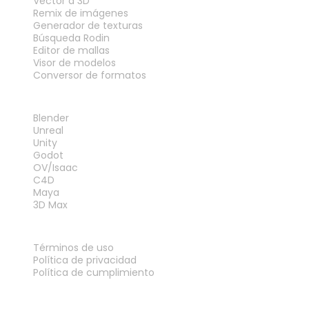
Vector a 3D
Remix de imágenes
Generador de texturas
Búsqueda Rodin
Editor de mallas
Visor de modelos
Conversor de formatos
PLUGINS
Blender
Unreal
Unity
Godot
OV/Isaac
C4D
Maya
3D Max
LEGAL
Términos de uso
Política de privacidad
Política de cumplimiento
Contáctanos