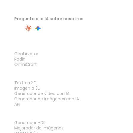
Pregunta a la IA sobre nosotros
PRODUCTO
ChatAvatar
Rodin
OmniCraft
FUNCIONES
Texto a 3D
Imagen a 3D
Generador de video con IA
Generador de imágenes con IA
API
HERRAMIENTAS
Generador HDRI
Mejorador de imágenes