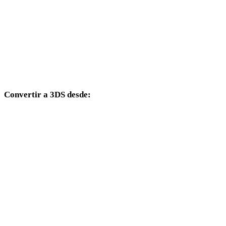
TIFF a DAE
TIFF a 3DM
TIFF a DXF
TIFF a DWG
Convertir a 3DS desde:
Otros formatos de origen cuyo selector de destino incluye 3DS.
PNG a 3DS
JPG a 3DS
JPEG a 3DS
WEBP a 3DS
BMP a 3DS