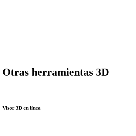
GIF a 3DS
HEIC a 3DS
AVIF a 3DS
SVG a 3DS
Otras herramientas 3D
Inspecciona recursos de origen o convertidos en visores 3D
relacionados antes de importarlos al siguiente flujo.
Visor 3D en línea
Ocho visores relacionados fijos seleccionados para esta página de conversión.
Visor 3DS