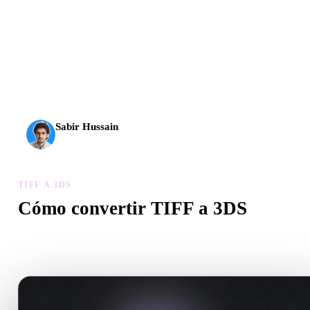
La IA 3D alcanzó un nuevo nivel. Rodin Gen-2.5 genera
geometría en unos 4 s, el modelo completo en unos 5 s, más
de 10 M de polígonos, estructura limpia y resultados listos
para producción.
Sabir Hussain
Entusiasta de IA y tecnología
TIFF A 3DS
Cómo convertir TIFF a 3DS
Sigue este flujo TIFF a 3DS para crear un archivo .3DS en el
navegador.