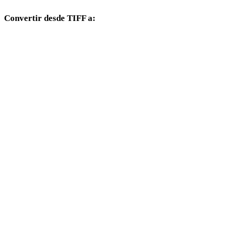
Convertir desde TIFF a:
Otros formatos de destino disponibles desde el selector TIFF.
TIFF a OBJ
TIFF a FBX
TIFF a USDZ
TIFF a STL
TIFF a GLB
TIFF a GLTF
TIFF a 3MF
TIFF a PLY