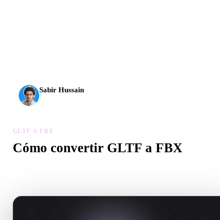
La IA 3D alcanzó un nuevo nivel. Rodin Gen-2.5 genera
geometría en unos 4 s, el modelo completo en unos 5 s, más
de 10 M de polígonos, estructura limpia y resultados listos
para producción.
Sabir Hussain
Entusiasta de IA y tecnología
GLTF A FBX
Cómo convertir GLTF a FBX
Sigue este flujo GLTF a FBX para crear un archivo .FBX en el
navegador.