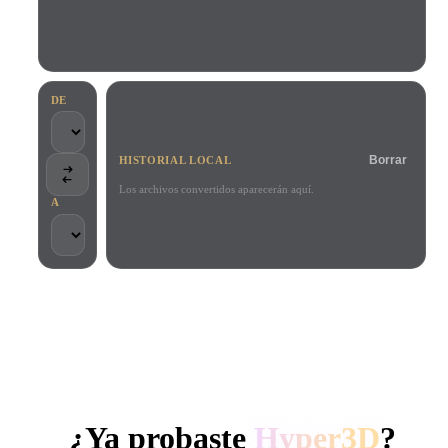
Casos De Uso
Remix de imagen IA
Generador HDRI IA
Editor de mallas
3D Printing
Animation
Mejorador de imagen IA
Buscador de modelos 3D
Game
Automotive
Generador de texturas IA
Convertidor SVG a 3D
Development
Design
DE
NFT Creation
E-commerce
Borrar
HISTORIAL LOCAL
Character
VR/AR
Design
Los archivos convertidos aparecerán aquí.
A
Metaverse
Jewelry Design
Mechanical
Engineering
CONFIADO POR CREADORES Y EQUIPOS
Plug-Ins
Procesamiento local
Sin cuenta obligatoria
Hasta 200 MB
Blender
Unity
Unreal
GENERACIÓN 3D CON IA DE HYPER3D
Godot
Maya
3DS Max
¿Ya probaste
Hyper3D
?