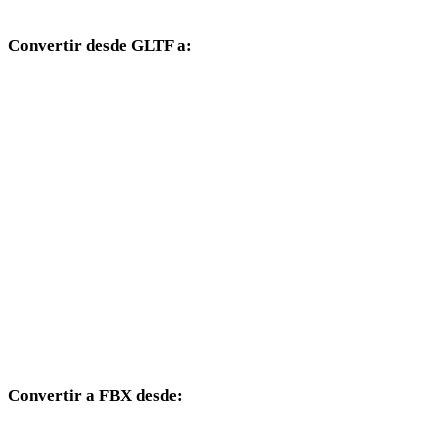
Convertir desde GLTF a:
Otros formatos de destino disponibles desde el selector GLTF.
GLTF a OBJ
GLTF a USDZ
GLTF a STL
GLTF a GLB
GLTF a PLY
GLTF a DAE
Convertir a FBX desde:
Otros formatos de origen cuyo selector de destino incluye FBX.