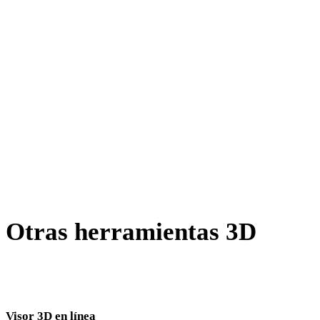
AMF a FBX
X a FBX
BLEND a FBX
PNG a FBX
JPG a FBX
JPEG a FBX
Show 7 more
Otras herramientas 3D
Inspecciona recursos de origen o convertidos en visores 3D
relacionados antes de importarlos al siguiente flujo.
Visor 3D en línea