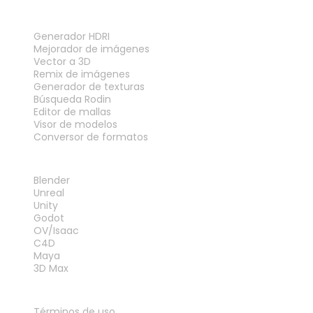
HERRAMIENTAS
Generador HDRI
Mejorador de imágenes
Vector a 3D
Remix de imágenes
Generador de texturas
Búsqueda Rodin
Editor de mallas
Visor de modelos
Conversor de formatos
PLUGINS
Blender
Unreal
Unity
Godot
OV/Isaac
C4D
Maya
3D Max
LEGAL
Términos de uso