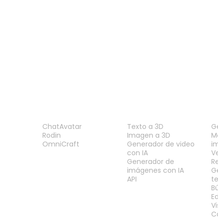
PRODUCTO
FUNCIONES
H
ChatAvatar
Texto a 3D
G
Rodin
Imagen a 3D
M
OmniCraft
Generador de video
i
con IA
V
Generador de
R
imágenes con IA
G
API
t
B
E
V
C