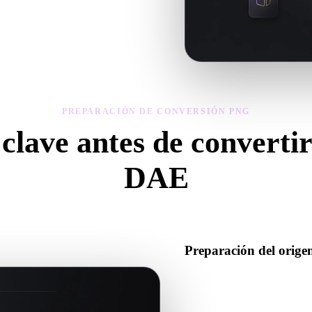
ía, materiales, escala y preparación
PREPARACIÓN DE CONVERSIÓN PNG
clave antes de convert
DAE
sa estas comprobaciones para evitar sorpresas al pasar de .PNG a .DA
Preparación del orig
Comprueba que el archivo PNG
datos binarios complementari