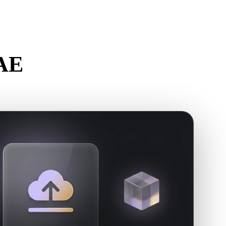
Stylized
Voxel
DAE
r.