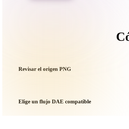
Organic
Photorealistic
Pixel
Có
S
Revisar el origen PNG
Comprueba si tu recurso PNG está listo para el flujo de destin
complementarios.
Elige un flujo DAE compatible
Usa los enlaces de conversores relacionados o continúa en 
requiera generación con IA o exportación.