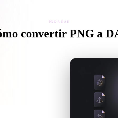
 Art
Realistic
Retro
PNG A DAE
mo convertir PNG a 
igue este flujo PNG a DAE para crear un archivo .DAE en el navegado
o y si necesita archivos
Hyper3D cuando la conversión