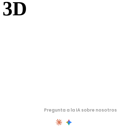
3D
Inspecciona recursos de origen o convertidos en visores 3D
relacionados antes de importarlos al siguiente flujo.
Pregunta a la IA sobre nosotros