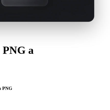
ir PNG a
E.
en PNG
 se abre correctamente e incluye materiales, texturas o
os necesarios.