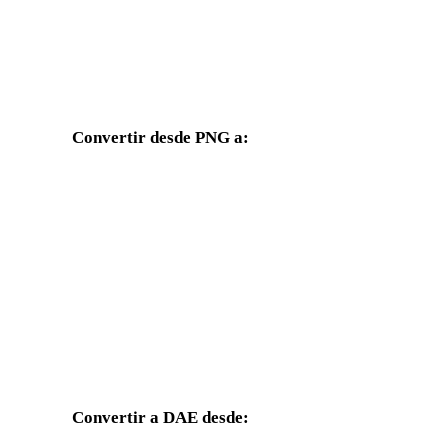
Convertir desde PNG a:
Otros formatos de destino disponibles desde el selector PNG.
PNG a OBJ
PNG a FBX
PNG a GLB
PNG a GLTF
PNG a 3DS
PNG a 3DM
PNG a JPG
PNG a JPEG
Convertir a DAE desde:
Otros formatos de origen cuyo selector de destino incluye DAE.