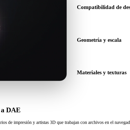
Compatibilidad de de
Confirma que DAE sea aceptad
producción de destino.
Geometría y escala
Previsualiza el resultado para
número esperado de objetos.
Materiales y texturas
Algunas conversiones simplifi
resultado antes de publicar o 
G a DAE
rios de impresión y artistas 3D que trabajan con archivos en el navegad