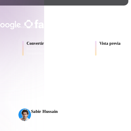
Game
n
Development
CONFIADO POR CREADORES Y E
ce
VR/AR
Procesamiento local
Sin cuenta obligatoria
Hasta 200 MB
Mechanical
Convertir
Vista previa
Engineering
D
Mueve modelos entre formatos
Inspecciona archivos d
compatibles con el navegador.
convertidos en línea.
ot
Maya
3DS Max
ComfyUI
La IA 3D alcanzó un nuevo nivel. Rodin Gen-2.5 gener
unos 5 s, más de 10 M de polígonos, estructura limpia 
oon
Cel-Shaded
Fantasy
Sabir Hussain
tric
Low Poly
Medieval
Entusiasta de IA y tecnología