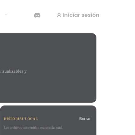
Iniciar sesión
os
Generador De Video Con IA
Crea vídeos a partir de texto o imágenes con
IA.
isualizables y
Editor de mallas 3D
Borrar
HISTORIAL LOCAL
Los archivos convertidos aparecerán aquí.