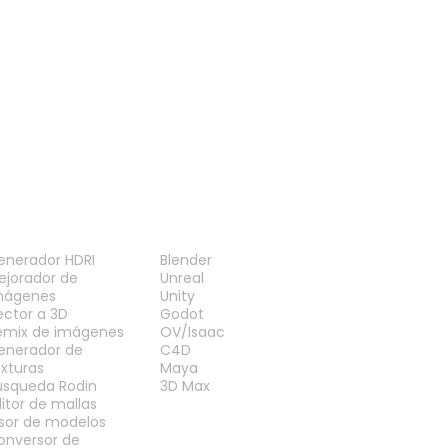
ERRAMIENTAS
PLUGINS
enerador HDRI
Blender
ejorador de
Unreal
mágenes
Unity
ector a 3D
Godot
emix de imágenes
OV/Isaac
enerador de
C4D
exturas
Maya
úsqueda Rodin
3D Max
ditor de mallas
isor de modelos
onversor de