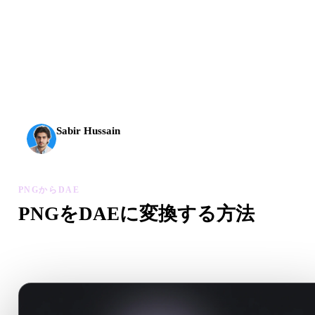
AI 3Dは新しい水準に到達しました。Rodin Gen-2.5は
約4秒でジオメトリ、約5秒で完全なモデル、1000万以
上のポリゴン、整理された構造、制作に使える出力を
実現します。
Sabir Hussain
AI・テック愛好家
PNGからDAE
PNGをDAEに変換する方法
このPNGからDAEワークフローに沿って、ブラウザで.DA
ァイルを作成します。