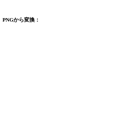
変換ワークフローを続けて確認できます。
PNGから変換：
PNGの選択肢から利用できる他の変換先形式です。
PNGからOBJ
PNGからFBX
PNGからUSDZ
PNGからSTL
PNGからGLB
PNGからGLTF
PNGから3MF
PNGからPLY