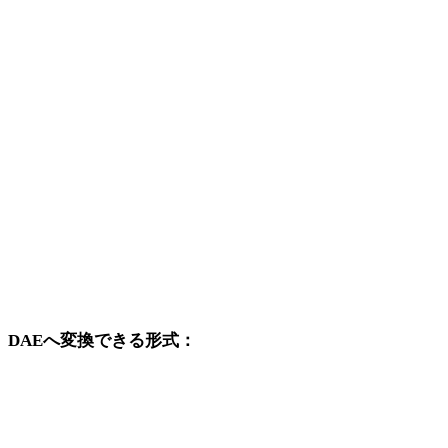
PNGから3DS
PNGから3DM
PNGからDXF
PNGからDWG
PNGからJPG
PNGからJPEG
PNGからWEBP
DAEへ変換できる形式：
DAEを変換先に含む他の元形式です。
OBJからDAE