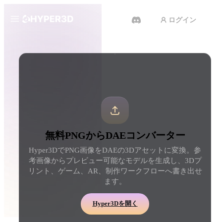
ログイン
製品
ツール
3D形式コンバーター
PNGからDAEコンバーター
機能
Rodin
ChatAvatar
API
画像から 3D
テキストから 3D
料金
写真をアップロードするだけ
テキストプロンプトから
で、3Dオブジェクトが瞬時に完
ジェクトへ — 瞬時に。
成。
リソース
AI 動画生成
AI 画像生成
無料PNGからDAEコンバーター
テキストや画像から、AIで動画
シンプルなプロンプトか
Hyper3DでPNG画像をDAEの3Dアセットに変換。参
を作成。
品質なビジュアルを生成
コミュニティ
考画像からプレビュー可能なモデルを生成し、3Dプ
API
リント、ゲーム、AR、制作ワークフローへ書き出せ
私たちのクリエイティブAIを、
ます。
あなたのアプリやワークフロー
ストーリー
研究
ブログ
に組み込みましょう。
Hyper3Dを開く
OmniCraft