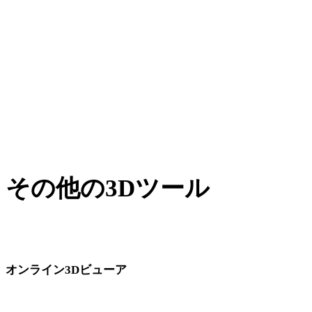
XからDAE
BLENDからDAE
JPGからDAE
JPEGからDAE
Show 7 more
その他の3Dツール
次のワークフローへ取り込む前に、関連するオンライン3Dビ
ューアで元アセットや変換後アセットを確認できます。
オンライン3Dビューア
このコンバーターページ向けに固定選定された8件の関連ビューアで
す。