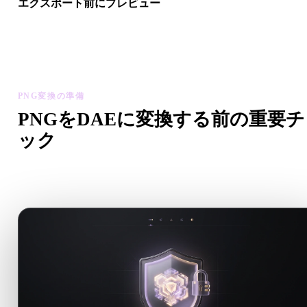
エクスポート前にプレビュー
最終ファイルをダウンロードする前に、ビューアと関連ツール
ジオメトリ、マテリアル、スケール、アセットの準備状態を確
します。
PNG変換の準備
PNGをDAEに変換する前の重要チ
ック
.PNGから.DAEへ移行する前に、これらのチェックで予期
い問題を減らします。