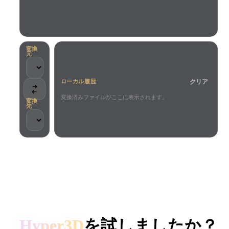
ユースケース
AI画像リミックス
AI HDRIジェネレーター
3Dメッ
3D Printing
Animation
AI画像エンハンサー
3Dモデル検索エンジン
Game
Automotive
AIテクスチャジェネレーター
SVGから3Dへの変換ツール
Development
Design
変換
元
NFT Creation
E-commerce
クリア
ローカル履歴
Character
VR/AR
Design
変換済みファイルがここに表示されます。
変換
先
Metaverse
Jewelry Design
Mechanical
Engineering
クリエイターとチームに信頼されています
プラグイン
ローカル処理
アカウント不要
最大200MB
Blender
Unity
Unreal
HYPER3D AI 3D生成
Godot
Maya
3DS Max
Hyper3D
を試しましたか？