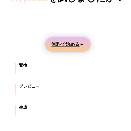
ComfyUI
テキストや画像から3Dモデルを生成し、オンライ
ンでプレビューして、ゲーム、製品、AR、3Dプリ
スタイル
ント向けに書き出せます。
Abstract
Anime
Cartoon
Cel-Shaded
無料で始める
Fantasy
Flat
Gothic
Hand-Painte
Industrial
Isometric
Low Poly
Medieval
変換
ブラウザ対応形式の間でモデルを変換します。
Minimalist
Modern
Organic
Photorealisti
プレビュー
Pixel Art
Realistic
Retro
Stylized
元ファイルと変換後ファイルをオンラインで確認します。
Voxel
生成
テキストや画像から新しい3Dアセットを作成します。