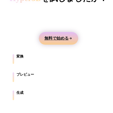
ComfyUI
テキストや画像から3Dモデルを生成し、オンライ
ンでプレビューして、ゲーム、製品、AR、3Dプリ
スタイル
ント向けに書き出せます。
Abstract
Anime
Cartoon
Cel-Shaded
無料で始める
Fantasy
Flat
Gothic
Hand-Painte
Industrial
Isometric
Low Poly
Medieval
変換
ブラウザ対応形式の間でモデルを変換します。
Minimalist
Modern
Organic
Photorealisti
プレビュー
Pixel Art
Realistic
Retro
Stylized
元ファイルと変換後ファイルをオンラインで確認します。
Voxel
生成
テキストや画像から新しい3Dアセットを作成します。