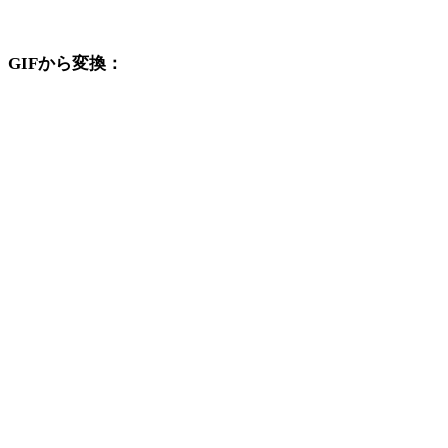
換ワークフローを続けて確認できます。
GIFから変換：
GIFの選択肢から利用できる他の変換先形式です。
GIFからOBJ
GIFからUSDZ
GIFからSTL
GIFからGLB
GIFからGLTF
GIFから3MF
GIFからPLY
GIFからDAE