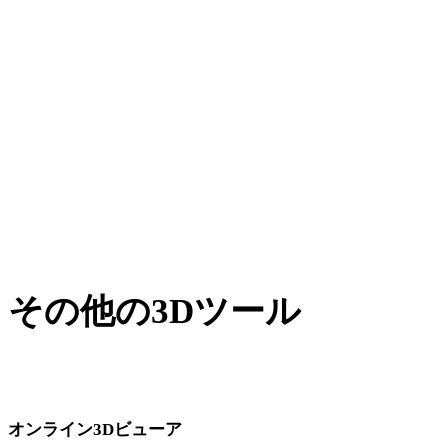
AMFからFBX
XからFBX
BLENDからFBX
PNGからFBX
JPGからFBX
Show 7 more
その他の3Dツール
次のワークフローへ取り込む前に、関連するオンライン3Dビ
ューアで元アセットや変換後アセットを確認できます。
オンライン3Dビューア