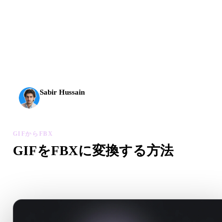
AI 3Dは新しい水準に到達しました。Rodin Gen-2.5は
約4秒でジオメトリ、約5秒で完全なモデル、1000万以
上のポリゴン、整理された構造、制作に使える出力を
実現します。
Sabir Hussain
AI・テック愛好家
GIFからFBX
GIFをFBXに変換する方法
このGIFからFBXワークフローに沿って、ブラウザで.FBX
イルを作成します。