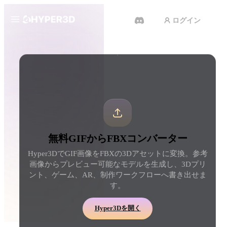
ログイン
製品
ツール
3D形式コンバーター
GIFからFBXコンバーター
機能
Rodin
ChatAvatar
API
画像から 3D
テキストから 3D
料金
写真をアップロードするだけ
テキストプロンプトから
で、3Dオブジェクトが瞬時に完
ジェクトへ — 瞬時に。
成。
リソース
AI 動画生成
AI 画像生成
無料GIFからFBXコンバーター
テキストや画像から、AIで動画
シンプルなプロンプトか
Hyper3DでGIF画像をFBXの3Dアセットに変換。参考
を作成。
品質なビジュアルを生成
コミュニティ
画像からプレビュー可能なモデルを生成し、3Dプリ
API
ント、ゲーム、AR、制作ワークフローへ書き出せま
私たちのクリエイティブAIを、
す。
あなたのアプリやワークフロー
ストーリー
研究
ブログ
に組み込みましょう。
Hyper3Dを開く
OmniCraft