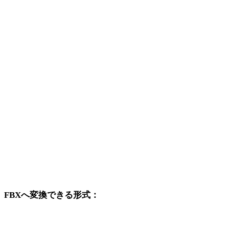
GIFから3DS
GIFから3DM
GIFからDXF
GIFからDWG
GIFからPNG
GIFからJPG
GIFからJPEG
GIFからWEBP
FBXへ変換できる形式：
FBXを変換先に含む他の元形式です。