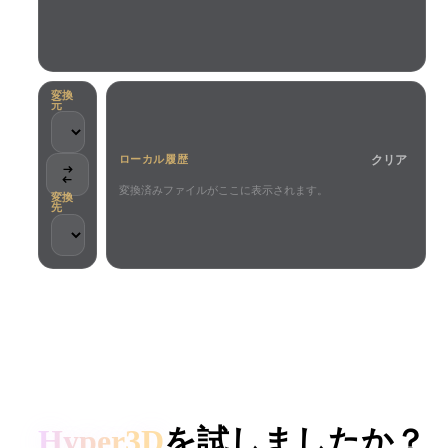
ユースケース
AI画像リミックス
AI HDRIジェネレーター
3Dメッ
3D Printing
Animation
AI画像エンハンサー
3Dモデル検索エンジン
Game
Automotive
AIテクスチャジェネレーター
SVGから3Dへの変換ツール
Development
Design
変換
元
NFT Creation
E-commerce
クリア
ローカル履歴
Character
VR/AR
Design
変換済みファイルがここに表示されます。
変換
先
Metaverse
Jewelry Design
Mechanical
Engineering
クリエイターとチームに信頼されています
プラグイン
ローカル処理
アカウント不要
最大200MB
Blender
Unity
Unreal
HYPER3D AI 3D生成
Godot
Maya
3DS Max
Hyper3D
を試しましたか？