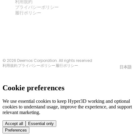
利用規約
プライバシーポリシー
履行ポリシー
お問い合わせ
© 2026 Deemos Corporation. All rights reserved
利用規約
プライバシーポリシー
履行ポリシー
日本語
Cookie preferences
We use essential cookies to keep Hyper3D working and optional
cookies to understand usage, improve the experience, and support
relevant marketing.
Accept all
Essential only
Preferences