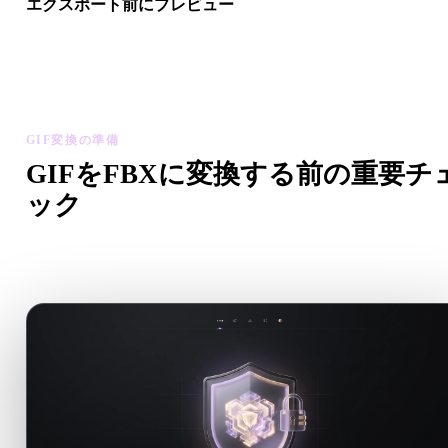
エクスポート前にプレビュー
最終ファイルをダウンロードする前に、ビューアと関連ツール
ジオメトリ、マテリアル、スケール、アセットの準備状態を確
します。
GIF変換の準備
GIFをFBXに変換する前の重要チ
ック
.GIFから.FBXへ移行する前に、これらのチェックで予期し
い問題を減らします。