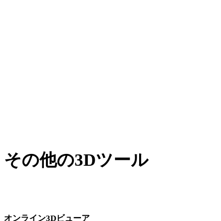
AMFからFBX
XからFBX
BLENDからFBX
PNGからFBX
JPGからFBX
JPEGからFBX
Show 7 more
その他の3Dツール
次のワークフローへ取り込む前に、関連するオンライン3Dビ
ューアで元アセットや変換後アセットを確認できます。
オンライン3Dビューア