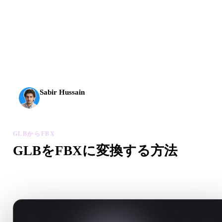
AI 3Dは新しい水準に到達しました。Rodin Gen-2.5は
約4秒でジオメトリ、約5秒で完全なモデル、1000万以
上のポリゴン、整理された構造、制作に使える出力を
実現します。
Sabir Hussain
AI・テック愛好家
GLBからFBX
GLBをFBXに変換する方法
このGLBからFBXワークフローに沿って、ブラウザで.FB
ァイルを作成します。