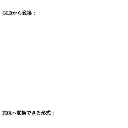
GLBから変換：
GLBの選択肢から利用できる他の変換先形式です。
GLBからOBJ
GLBからUSDZ
GLBからSTL
GLBからGLTF
GLBからPLY
GLBからDAE
FBXへ変換できる形式：
FBXを変換先に含む他の元形式です。