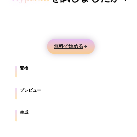
ComfyUI
テキストや画像から3Dモデルを生成し、オンライ
ンでプレビューして、ゲーム、製品、AR、3Dプリ
スタイル
ント向けに書き出せます。
Abstract
Anime
Cartoon
Cel-Shaded
無料で始める
Fantasy
Flat
Gothic
Hand-Painte
Industrial
Isometric
Low Poly
Medieval
変換
ブラウザ対応形式の間でモデルを変換します。
Minimalist
Modern
Organic
Photorealisti
プレビュー
Pixel Art
Realistic
Retro
Stylized
元ファイルと変換後ファイルをオンラインで確認します。
Voxel
生成
テキストや画像から新しい3Dアセットを作成します。