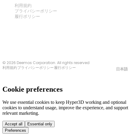
法律
利用規約
プライバシーポリシー
履行ポリシー
お問い合わせ
© 2026 Deemos Corporation. All rights reserved
利用規約
プライバシーポリシー
履行ポリシー
日本語
Cookie preferences
We use essential cookies to keep Hyper3D working and optional
cookies to understand usage, improve the experience, and support
relevant marketing.
Accept all
Essential only
Preferences