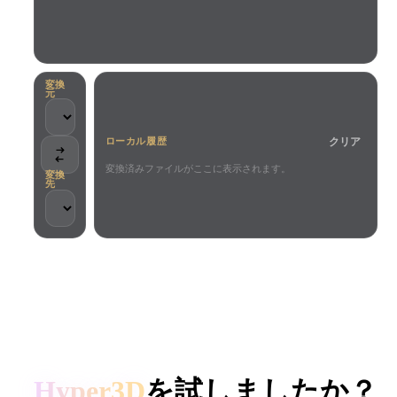
ユースケース
AI画像リミックス
AI HDRIジェネレーター
3Dメッ
3D Printing
Animation
AI画像エンハンサー
3Dモデル検索エンジン
Game
Automotive
AIテクスチャジェネレーター
SVGから3Dへの変換ツール
Development
Design
変換
元
NFT Creation
E-commerce
クリア
ローカル履歴
Character
VR/AR
Design
変換済みファイルがここに表示されます。
変換
先
Metaverse
Jewelry Design
Mechanical
Engineering
クリエイターとチームに信頼されています
プラグイン
ローカル処理
アカウント不要
最大200MB
Blender
Unity
Unreal
HYPER3D AI 3D生成
Godot
Maya
3DS Max
Hyper3D
を試しましたか？