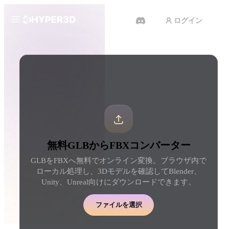
ログイン
製品
ツール
3D形式コンバーター
GLBからFBXコンバーター
機能
Rodin
ChatAvatar
API
画像から 3D
テキストから 3D
料金
写真をアップロードするだけ
テキストプロンプトから
で、3Dオブジェクトが瞬時に完
ジェクトへ — 瞬時に。
成。
リソース
AI 動画生成
AI 画像生成
無料GLBからFBXコンバーター
テキストや画像から、AIで動画
シンプルなプロンプトか
を作成。
品質なビジュアルを生成
GLBをFBXへ無料でオンライン変換。ブラウザ内で
コミュニティ
ローカル処理し、3Dモデルを確認してBlender、
API
Unity、Unreal向けにダウンロードできます。
私たちのクリエイティブAIを、
あなたのアプリやワークフロー
ストーリー
研究
ブログ
に組み込みましょう。
ファイルを選択
OmniCraft