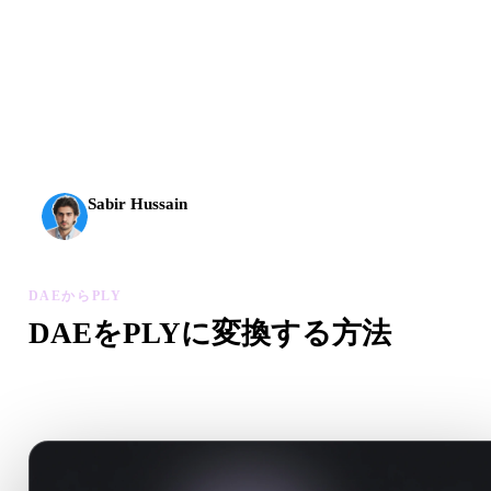
AI 3Dは新しい水準に到達しました。Rodin Gen-2.5は
約4秒でジオメトリ、約5秒で完全なモデル、1000万以
上のポリゴン、整理された構造、制作に使える出力を
実現します。
Sabir Hussain
AI・テック愛好家
DAEからPLY
DAEをPLYに変換する方法
このDAEからPLYワークフローに沿って、ブラウザで.PLY
イルを作成します。