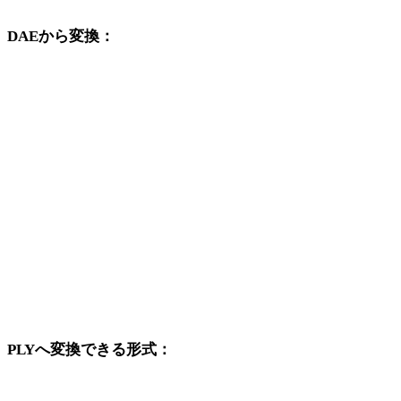
DAEから変換：
DAEの選択肢から利用できる他の変換先形式です。
DAEからOBJ
DAEからFBX
DAEからUSDZ
DAEからSTL
DAEからGLB
DAEからGLTF
PLYへ変換できる形式：
PLYを変換先に含む他の元形式です。