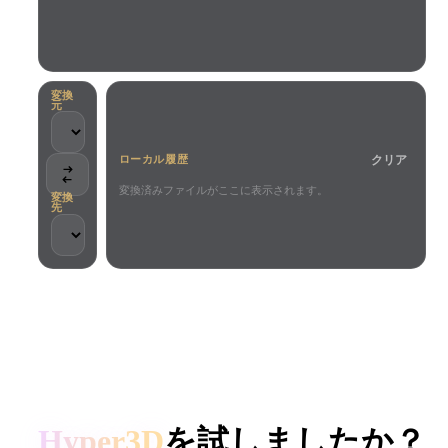
ユースケース
AI画像リミックス
AI HDRIジェネレーター
3Dメッ
3D Printing
Animation
AI画像エンハンサー
3Dモデル検索エンジン
Game
Automotive
AIテクスチャジェネレーター
SVGから3Dへの変換ツール
Development
Design
変換
元
NFT Creation
E-commerce
クリア
ローカル履歴
Character
VR/AR
Design
変換済みファイルがここに表示されます。
変換
先
Metaverse
Jewelry Design
Mechanical
Engineering
クリエイターとチームに信頼されています
プラグイン
ローカル処理
アカウント不要
最大200MB
Blender
Unity
Unreal
HYPER3D AI 3D生成
Godot
Maya
3DS Max
Hyper3D
を試しましたか？