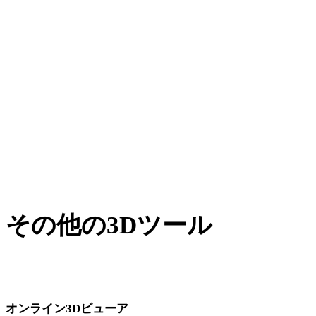
XからPLY
BLENDからPLY
PNGからPLY
JPGからPLY
JPEGからPLY
Show 7 more
その他の3Dツール
次のワークフローへ取り込む前に、関連するオンライン3Dビ
ューアで元アセットや変換後アセットを確認できます。
オンライン3Dビューア