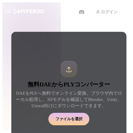
ログイン
製品
ツール
3D形式コンバーター
DAEからPLYコンバーター
機能
Rodin
ChatAvatar
API
画像から 3D
テキストから 3D
料金
写真をアップロードするだけ
テキストプロンプトから
で、3Dオブジェクトが瞬時に完
ジェクトへ — 瞬時に。
成。
リソース
AI 動画生成
AI 画像生成
無料DAEからPLYコンバーター
テキストや画像から、AIで動画
シンプルなプロンプトか
を作成。
品質なビジュアルを生成
DAEをPLYへ無料でオンライン変換。ブラウザ内でロ
コミュニティ
ーカル処理し、3Dモデルを確認してBlender、Unity、
API
Unreal向けにダウンロードできます。
私たちのクリエイティブAIを、
あなたのアプリやワークフロー
ストーリー
研究
ブログ
に組み込みましょう。
ファイルを選択
OmniCraft