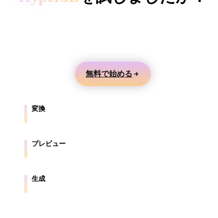
ComfyUI
テキストや画像から3Dモデルを生成し、オンライ
ンでプレビューして、ゲーム、製品、AR、3Dプリ
スタイル
ント向けに書き出せます。
Abstract
Anime
Cartoon
Cel-Shaded
無料で始める
Fantasy
Flat
Gothic
Hand-Painte
Industrial
Isometric
Low Poly
Medieval
変換
ブラウザ対応形式の間でモデルを変換します。
Minimalist
Modern
Organic
Photorealisti
プレビュー
Pixel Art
Realistic
Retro
Stylized
元ファイルと変換後ファイルをオンラインで確認します。
Voxel
生成
テキストや画像から新しい3Dアセットを作成します。