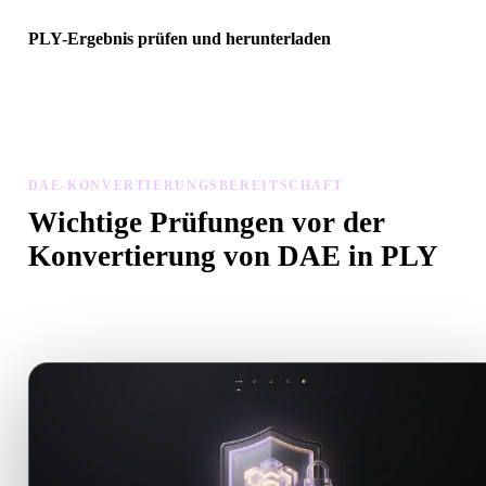
PLY-Ergebnis prüfen und herunterladen
Prüfen Sie das konvertierte Modell auf Skalierung, Ausrichtung,
Geometriesichtbarkeit und Materialprobleme, dann laden Sie es
herunter.
DAE-KONVERTIERUNGSBEREITSCHAFT
Wichtige Prüfungen vor der
Konvertierung von DAE in PLY
Nutzen Sie diese Prüfungen, um Überraschungen beim Wechsel v
.DAE zu .PLY zu vermeiden.