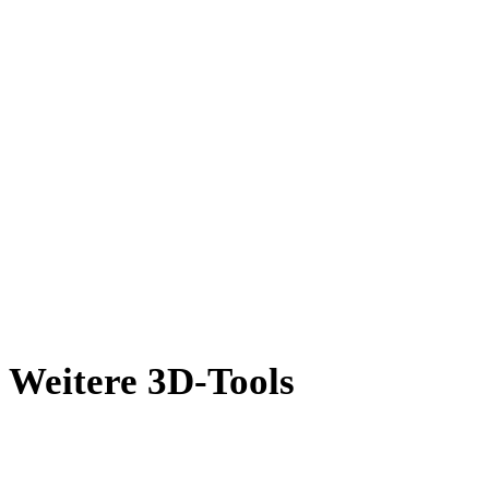
AMF in PLY
X in PLY
BLEND in PLY
PNG in PLY
JPG in PLY
JPEG in PLY
Show 7 more
Weitere 3D-Tools
Prüfen Sie Quell- oder konvertierte Assets in passenden Online-3D-
Viewern, bevor Sie sie in den nächsten Workflow übernehmen.