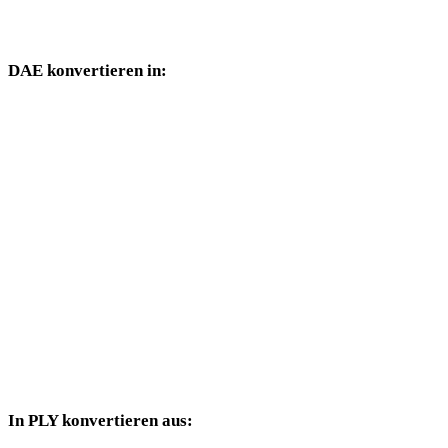
Konverterseiten verfügbar sind.
DAE konvertieren in:
Weitere Zielformate, die über die DAE-Auswahl verfügbar sind.
DAE in OBJ
DAE in FBX
DAE in USDZ
DAE in STL
DAE in GLB
DAE in GLTF
In PLY konvertieren aus:
Weitere Quellformate, deren Zielauswahl PLY enthält.