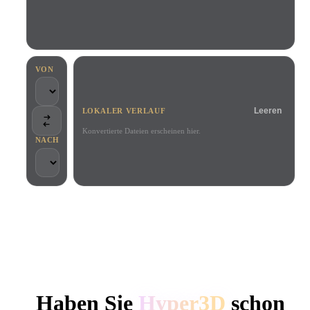
Anwendungsfälle
KI-Bild-Remix
KI-HDRI-Generator
3D-Mesh-Editor
3D Printing
Animation
KI-Bildverbesserer
3D-Modellsuchmaschine
Game
Automotive
KI-Texturengenerator
SVG-zu-3D-Konverter
Development
Design
VON
NFT Creation
E-commerce
Leeren
LOKALER VERLAUF
Character
VR/AR
Design
Konvertierte Dateien erscheinen hier.
NACH
Metaverse
Jewelry Design
Mechanical
Engineering
VON KREATIVEN UND TEAMS GENUTZT
Plug-Ins
Lokale Verarbeitung
Kein Konto erforderlich
Bis zu 200 MB
Blender
Unity
Unreal
HYPER3D KI-3D-GENERIERUNG
Godot
Maya
3DS Max
Haben Sie
Hyper3D
schon