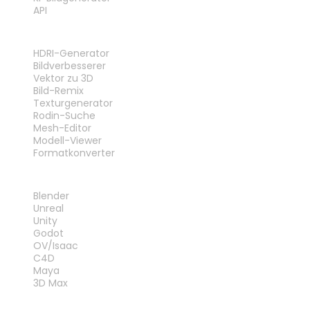
API
WERKZEUGE
HDRI-Generator
Bildverbesserer
Vektor zu 3D
Bild-Remix
Texturgenerator
Rodin-Suche
Mesh-Editor
Modell-Viewer
Formatkonverter
PLUG-INS
Blender
Unreal
Unity
Godot
OV/Isaac
C4D
Maya
3D Max