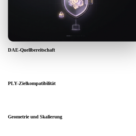
DAE-Quellbereitschaft
Prüfen Sie, ob die DAE-Datei korrekt geöffnet wird und alle benöti
Material-, Textur- oder Binärdaten enthält.
PLY-Zielkompatibilität
Bestätigen Sie, dass PLY von Ziel-App, Engine, Slicer, AR-Viewer 
Produktionspipeline akzeptiert wird.
Geometrie und Skalierung
Prüfen Sie das Ergebnis auf Skalierung, Ausrichtung, Mesh-
Sichtbarkeit, Normalen und erwartete Objektanzahl.