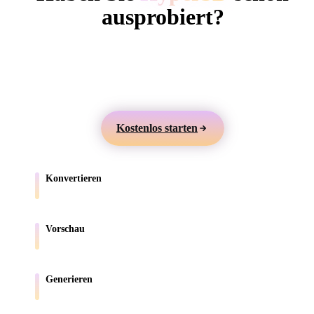
ComfyUI
ausprobiert?
Erstellen Sie 3D-Modelle aus Text oder Bildern,
Stile
prüfen Sie sie online und exportieren Sie Assets für
Abstract
Anime
Cartoon
Cel-Shaded
Games, Produkte, AR und 3D-Druck.
Fantasy
Flat
Gothic
Hand-Painte
Kostenlos starten
Industrial
Isometric
Low Poly
Medieval
Konvertieren
Minimalist
Modern
Organic
Photorealisti
Verschieben Sie Modelle zwischen browserunterstützten Formaten.
Pixel Art
Realistic
Retro
Stylized
Vorschau
Prüfen Sie Quell- und konvertierte Dateien online.
Voxel
Generieren
Erstellen Sie neue 3D-Assets aus Text oder Bildern.