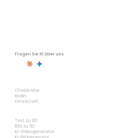
Fragen Sie KI über uns
PRODUKT
ChatAvatar
Rodin
OmniCraft
FUNKTIONEN
Text zu 3D
Bild zu 3D
KI-Videogenerator
KI-Bildgenerator