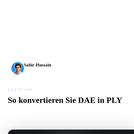
AI-3D erreicht eine neue Stufe: Rodin Gen-2.5 liefert
Geometrie in etwa 4 Sekunden, vollständige Modelle in etwa
5 Sekunden, über 10 Mio. Polygone, klare Struktur und
produktionsreife Ergebnisse.
Sabir Hussain
KI- und Tech-Enthusiast
DAE IN PLY
So konvertieren Sie DAE in PLY
Folgen Sie diesem DAE in PLY-Workflow, um eine .PLY-Datei im
Browser zu erstellen.