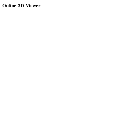
Online-3D-Viewer
Acht feste verwandte Viewer für diese Konverterseite.
GLB-Viewer
USDZ-Viewer
3MF-Viewer
3DS-Viewer
DAE-Viewer
3DM-Viewer
GLTF-Viewer
STL-Viewer