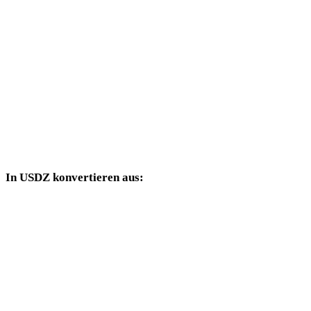
HEIC in DAE
HEIC in 3DS
HEIC in 3DM
HEIC in DXF
HEIC in DWG
In USDZ konvertieren aus:
Weitere Quellformate, deren Zielauswahl USDZ enthält.
OBJ in USDZ
FBX in USDZ
STL in USDZ