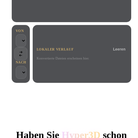
Anwendungsfälle
KI-Bild-Remix
KI-HDRI-Generator
3D-Mesh-Editor
3D Printing
Animation
KI-Bildverbesserer
3D-Modellsuchmaschine
Game
Automotive
KI-Texturengenerator
SVG-zu-3D-Konverter
Development
Design
VON
NFT Creation
E-commerce
Leeren
LOKALER VERLAUF
Character
VR/AR
Design
Konvertierte Dateien erscheinen hier.
NACH
Metaverse
Jewelry Design
Mechanical
Engineering
VON KREATIVEN UND TEAMS GENUTZT
Plug-Ins
Lokale Verarbeitung
Kein Konto erforderlich
Bis zu 200 MB
Blender
Unity
Unreal
HYPER3D KI-3D-GENERIERUNG
Godot
Maya
3DS Max
Haben Sie
Hyper3D
schon