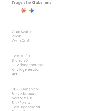
Fragen Sie KI über uns
PRODUKT
ChatAvatar
Rodin
OmniCraft
FUNKTIONEN
Text zu 3D
Bild zu 3D
KI-Videogenerator
KI-Bildgenerator
API
WERKZEUGE
HDRI-Generator
Bildverbesserer
Vektor zu 3D
Bild-Remix
Texturgenerator