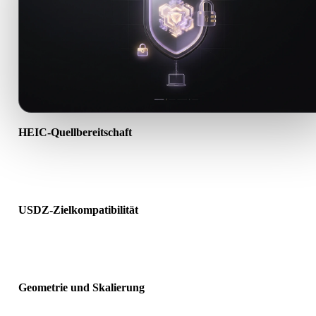
HEIC-Quellbereitschaft
Prüfen Sie, ob die HEIC-Datei korrekt geöffnet wird und alle
benötigten Material-, Textur- oder Binärdaten enthält.
USDZ-Zielkompatibilität
Bestätigen Sie, dass USDZ von Ziel-App, Engine, Slicer, AR-Viewe
oder Produktionspipeline akzeptiert wird.
Geometrie und Skalierung
Prüfen Sie das Ergebnis auf Skalierung, Ausrichtung, Mesh-