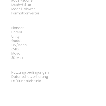
Rodin-Suche
Mesh-Editor
Modell-Viewer
Formatkonverter
PLUG-INS
Blender
Unreal
Unity
Godot
OV/Isaac
C4D
Maya
3D Max
RECHTLICHES
Nutzungsbedingungen
Datenschutzerklärung
Erfüllungsrichtlinie
Kontakt