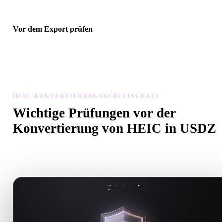
Vor dem Export prüfen
Prüfen Sie Geometrie, Materialien, Skalierung und Asset-Bereitscha
mit Viewer und verwandten Tools, bevor Sie die endgültige Datei
herunterladen.
HEIC-KONVERTIERUNGSBEREITSCHAFT
Wichtige Prüfungen vor der
Konvertierung von HEIC in USDZ
Nutzen Sie diese Prüfungen, um Überraschungen beim Wechsel v
.HEIC zu .USDZ zu vermeiden.