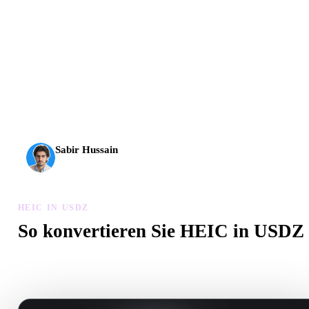
AI-3D erreicht eine neue Stufe: Rodin Gen-2.5 liefert
Geometrie in etwa 4 Sekunden, vollständige Modelle in etwa
5 Sekunden, über 10 Mio. Polygone, klare Struktur und
produktionsreife Ergebnisse.
Sabir Hussain
KI- und Tech-Enthusiast
HEIC IN USDZ
So konvertieren Sie HEIC in USDZ
Folgen Sie diesem HEIC in USDZ-Workflow, um eine .USDZ-Da
im Browser zu erstellen.