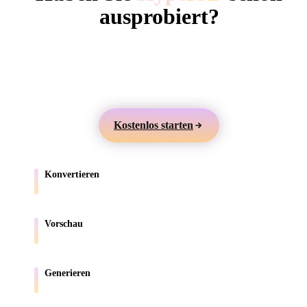
ComfyUI
ausprobiert?
Erstellen Sie 3D-Modelle aus Text oder Bildern,
Stile
prüfen Sie sie online und exportieren Sie Assets für
Abstract
Anime
Cartoon
Cel-Shaded
Games, Produkte, AR und 3D-Druck.
Fantasy
Flat
Gothic
Hand-Painte
Kostenlos starten
Industrial
Isometric
Low Poly
Medieval
Konvertieren
Minimalist
Modern
Organic
Photorealisti
Verschieben Sie Modelle zwischen browserunterstützten Formaten.
Pixel Art
Realistic
Retro
Stylized
Vorschau
Prüfen Sie Quell- und konvertierte Dateien online.
Voxel
Generieren
Erstellen Sie neue 3D-Assets aus Text oder Bildern.