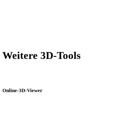
PNG in USDZ
JPG in USDZ
Show 7 more
Weitere 3D-Tools
Prüfen Sie Quell- oder konvertierte Assets in passenden Online-3D-
Viewern, bevor Sie sie in den nächsten Workflow übernehmen.
Online-3D-Viewer
Acht feste verwandte Viewer für diese Konverterseite.
GLTF-Viewer
USDZ-Viewer