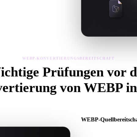
eitschaft mit Viewer und verwandten
WEBP-KONVERTIERUNGSBEREITSCHAFT
ichtige Prüfungen vor d
ertierung von WEBP i
ese Prüfungen, um Überraschungen beim Wechsel von .WEBP zu .PLY
WEBP-Quellbereitscha
Prüfen Sie, ob die WEBP-Date
Textur- oder Binärdaten enthä