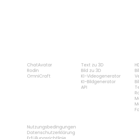
3DM-Viewer
3DS-Viewer
PRODUKT
FUNKTIONEN
W
ChatAvatar
Text zu 3D
H
Rodin
Bild zu 3D
B
OmniCraft
KI-Videogenerator
V
KI-Bildgenerator
B
API
T
R
M
M
F
RECHTLICHES
Nutzungsbedingungen
Datenschutzerklärung
Erfüllungsrichtlinie