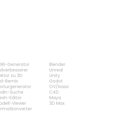
3MF-Viewer
GLB-Viewer
ERKZEUGE
PLUG-INS
DRI-Generator
Blender
ildverbesserer
Unreal
ektor zu 3D
Unity
ild-Remix
Godot
exturgenerator
OV/Isaac
odin-Suche
C4D
esh-Editor
Maya
odell-Viewer
3D Max
ormatkonverter