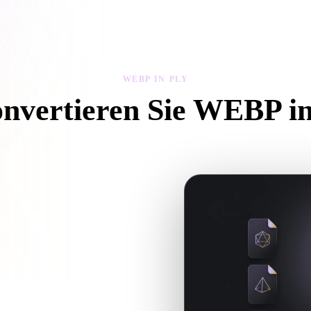
 Art
Realistic
Retro
WEBP IN PLY
onvertieren Sie WEBP i
ie diesem WEBP in PLY-Workflow, um eine .PLY-Datei im Browser zu e
st und ob Begleitdateien erforderlich
 Hyper3D, wenn die gewünschte