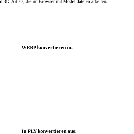
 3D-Artists, die im Browser mit Modelldateien arbeiten.
WEBP konvertieren in:
Weitere Zielformate, die über die WEBP-Auswahl verfügbar sind
WEBP in OBJ
WEBP in FBX
WEBP in GLB
WEBP in GLTF
WEBP in 3DS
WEBP in 3DM
WEBP in PNG
WEBP in JPG
In PLY konvertieren aus: