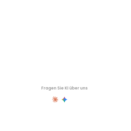
Prüfen Sie Quell- oder konvertierte Assets in passenden Online-3D-
Viewern, bevor Sie sie in den nächsten Workflow übernehmen.
Fragen Sie KI über uns