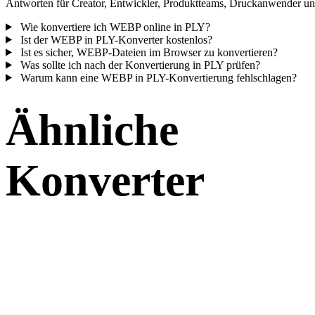
Antworten für Creator, Entwickler, Produktteams, Druckanwender und
Wie konvertiere ich WEBP online in PLY?
Ist der WEBP in PLY-Konverter kostenlos?
Ist es sicher, WEBP-Dateien im Browser zu konvertieren?
Was sollte ich nach der Konvertierung in PLY prüfen?
Warum kann eine WEBP in PLY-Konvertierung fehlschlagen?
Ähnliche
Konverter
Fahren Sie mit WEBP- und PLY-Workflows fort, die als unterstützte
Konverterseiten verfügbar sind.