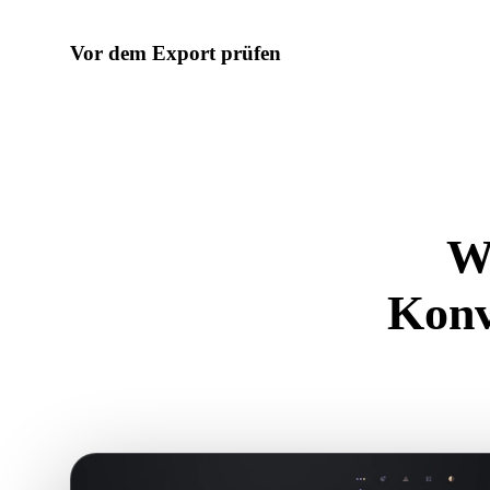
Vor dem Export prüfen
Prüfen Sie Geometrie, Materialien, Skalierung und Asset-Ber
Tools, bevor Sie die endgültige Datei herunterladen.
W
Konv
Nutzen Sie di