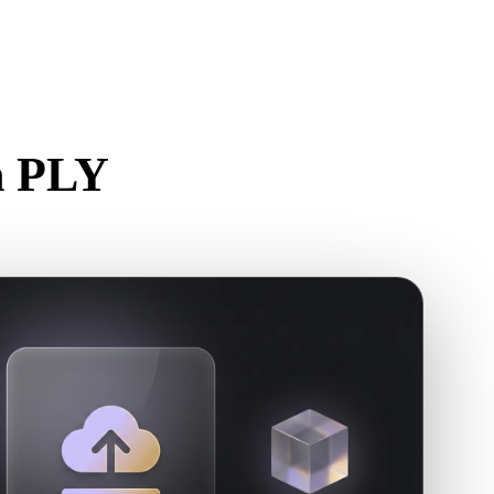
Stylized
Voxel
n PLY
rstellen.