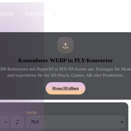
API
Preise
odukte
Funktionen
Ressourc
Text Zu 3D
Kostenloser WEBP in PLY-Konverter
Vom Text-Prompt zum 3D-Objekt — im
Handumdrehen.
BP-Referenzen mit Hyper3D in PLY-3D-Assets um. Erzeugen Sie Model
und exportieren Sie für 3D-Druck, Games, AR oder Produktion.
API
Binde unsere kreative KI in deine App oder
Hyper3D öffnen
deinen Workflow ein.
NACH
erator
3D-Modellsuchmaschine
ator
SVG-zu-3D-Konverter