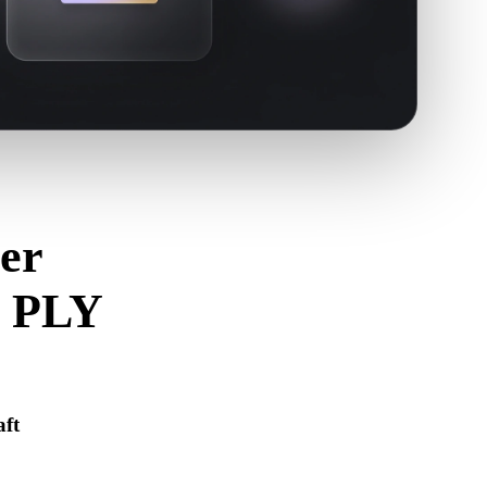
er
n PLY
 zu vermeiden.
ft
i korrekt geöffnet wird und alle benötigten Material-,
lt.