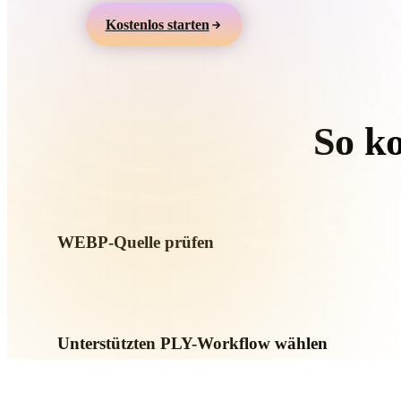
Organic
Photorealistic
Pixel
Kostenlos starten
So k
Folgen S
WEBP-Quelle prüfen
Prüfen Sie, ob Ihr WEBP-Asset für den Ziel-Workflow bereit i
sind.
Unterstützten PLY-Workflow wählen
Nutzen Sie verwandte Konverterlinks oder wechseln Sie zu
Konvertierung KI-Generierung oder Export erfordert.