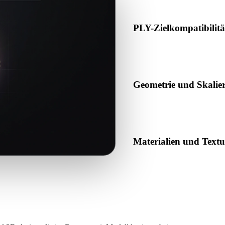
PLY-Zielkompatibilitä
Bestätigen Sie, dass PLY von
Produktionspipeline akzeptier
Geometrie und Skalie
Prüfen Sie das Ergebnis auf 
erwartete Objektanzahl.
Materialien und Text
Einige Konvertierungen verei
das Ergebnis vor Veröffentl