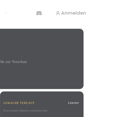
Anmelden
en
KI-Videogenerator
Erstelle Videos aus Text oder Bildern mit KI.
le zur Vorschau
3D-Mesh-Editor
Leeren
LOKALER VERLAUF
Konvertierte Dateien erscheinen hier.