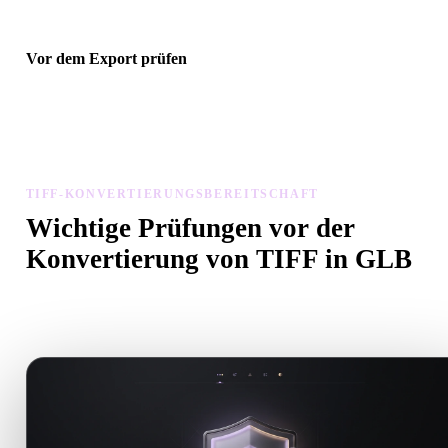
Vor dem Export prüfen
Prüfen Sie Geometrie, Materialien, Skalierung und Asset-Bereitscha
mit Viewer und verwandten Tools, bevor Sie die endgültige Datei
herunterladen.
TIFF-KONVERTIERUNGSBEREITSCHAFT
Wichtige Prüfungen vor der
Konvertierung von TIFF in GLB
Nutzen Sie diese Prüfungen, um Überraschungen beim Wechsel v
.TIFF zu .GLB zu vermeiden.