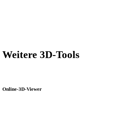
PNG in GLB
JPG in GLB
Show 7 more
Weitere 3D-Tools
Prüfen Sie Quell- oder konvertierte Assets in passenden Online-3D-
Viewern, bevor Sie sie in den nächsten Workflow übernehmen.
Online-3D-Viewer
Acht feste verwandte Viewer für diese Konverterseite.
DAE-Viewer
FBX-Viewer