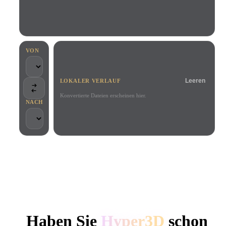
Anwendungsfälle
KI-Bild-Remix
KI-HDRI-Generator
3D-Mesh-Editor
3D Printing
Animation
KI-Bildverbesserer
3D-Modellsuchmaschine
Game
Automotive
KI-Texturengenerator
SVG-zu-3D-Konverter
Development
Design
VON
NFT Creation
E-commerce
Leeren
LOKALER VERLAUF
Character
VR/AR
Design
Konvertierte Dateien erscheinen hier.
NACH
Metaverse
Jewelry Design
Mechanical
Engineering
VON KREATIVEN UND TEAMS GENUTZT
Plug-Ins
Lokale Verarbeitung
Kein Konto erforderlich
Bis zu 200 MB
Blender
Unity
Unreal
HYPER3D KI-3D-GENERIERUNG
Godot
Maya
3DS Max
Haben Sie
Hyper3D
schon