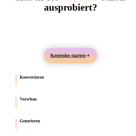
ComfyUI
ausprobiert?
Erstellen Sie 3D-Modelle aus Text oder Bildern,
Stile
prüfen Sie sie online und exportieren Sie Assets für
Abstract
Anime
Cartoon
Cel-Shaded
Games, Produkte, AR und 3D-Druck.
Fantasy
Flat
Gothic
Hand-Painte
Kostenlos starten
Industrial
Isometric
Low Poly
Medieval
Konvertieren
Minimalist
Modern
Organic
Photorealisti
Verschieben Sie Modelle zwischen browserunterstützten Formaten.
Pixel Art
Realistic
Retro
Stylized
Vorschau
Prüfen Sie Quell- und konvertierte Dateien online.
Voxel
Generieren
Erstellen Sie neue 3D-Assets aus Text oder Bildern.