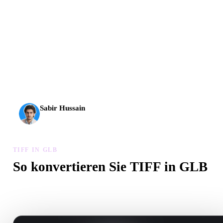
AI-3D erreicht eine neue Stufe: Rodin Gen-2.5 liefert
Geometrie in etwa 4 Sekunden, vollständige Modelle in etwa
5 Sekunden, über 10 Mio. Polygone, klare Struktur und
produktionsreife Ergebnisse.
Sabir Hussain
KI- und Tech-Enthusiast
TIFF IN GLB
So konvertieren Sie TIFF in GLB
Folgen Sie diesem TIFF in GLB-Workflow, um eine .GLB-Datei 
Browser zu erstellen.