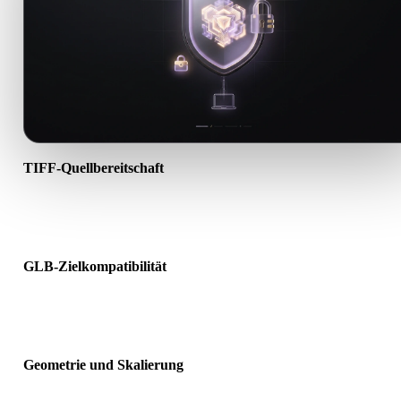
TIFF-Quellbereitschaft
Prüfen Sie, ob die TIFF-Datei korrekt geöffnet wird und alle benöti
Material-, Textur- oder Binärdaten enthält.
GLB-Zielkompatibilität
Bestätigen Sie, dass GLB von Ziel-App, Engine, Slicer, AR-Viewer 
Produktionspipeline akzeptiert wird.
Geometrie und Skalierung
Prüfen Sie das Ergebnis auf Skalierung, Ausrichtung, Mesh-