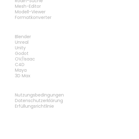
Rodin-Suche
Mesh-Editor
Modell-Viewer
Formatkonverter
PLUG-INS
Blender
Unreal
Unity
Godot
OV/Isaac
C4D
Maya
3D Max
RECHTLICHES
Nutzungsbedingungen
Datenschutzerklärung
Erfüllungsrichtlinie
Kontakt