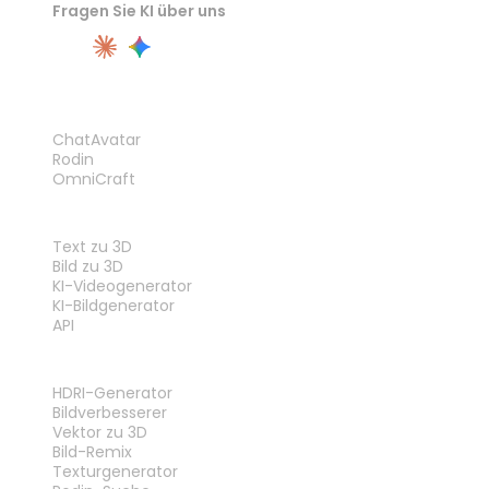
Fragen Sie KI über uns
PRODUKT
ChatAvatar
Rodin
OmniCraft
FUNKTIONEN
Text zu 3D
Bild zu 3D
KI-Videogenerator
KI-Bildgenerator
API
WERKZEUGE
HDRI-Generator
Bildverbesserer
Vektor zu 3D
Bild-Remix
Texturgenerator