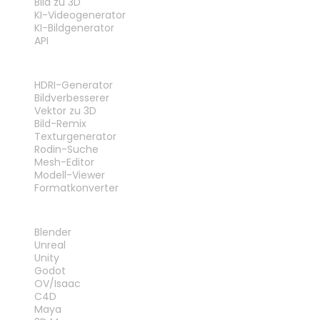
Bild zu 3D
KI-Videogenerator
KI-Bildgenerator
API
WERKZEUGE
HDRI-Generator
Bildverbesserer
Vektor zu 3D
Bild-Remix
Texturgenerator
Rodin-Suche
Mesh-Editor
Modell-Viewer
Formatkonverter
PLUG-INS
Blender
Unreal
Unity
Godot
OV/Isaac
C4D
Maya