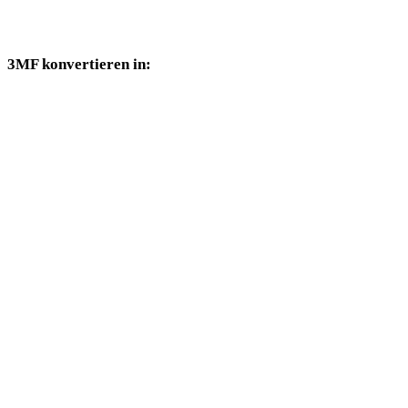
Konverterseiten verfügbar sind.
3MF konvertieren in:
Weitere Zielformate, die über die 3MF-Auswahl verfügbar sind.
3MF in FBX
3MF in USDZ
3MF in STL
3MF in GLB
3MF in GLTF
3MF in PLY
3MF in DAE