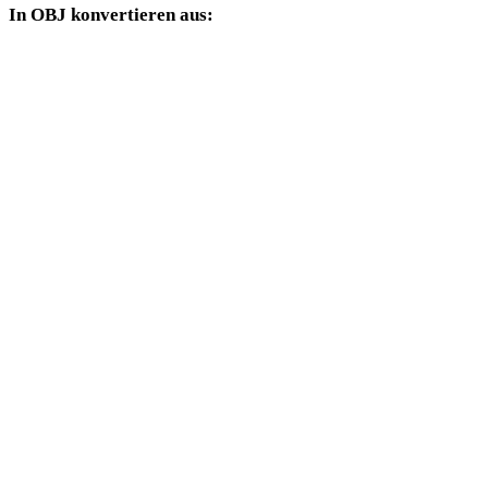
In OBJ konvertieren aus:
Weitere Quellformate, deren Zielauswahl OBJ enthält.
FBX in OBJ
USDZ in OBJ
STL in OBJ
GLB in OBJ
GLTF in OBJ
PLY in OBJ
DAE in OBJ
3DS in OBJ
DXF in OBJ