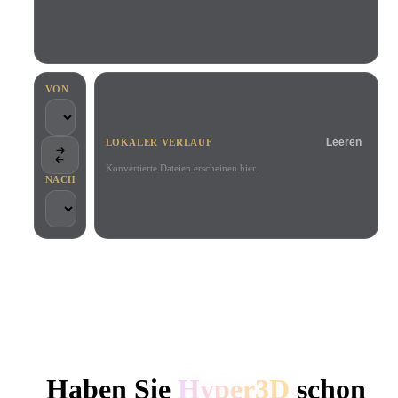
Anwendungsfälle
KI-Bild-Remix
KI-HDRI-Generator
3D-Mesh-Editor
3D Printing
Animation
KI-Bildverbesserer
3D-Modellsuchmaschine
Game
Automotive
KI-Texturengenerator
SVG-zu-3D-Konverter
Development
Design
VON
NFT Creation
E-commerce
Leeren
LOKALER VERLAUF
Character
VR/AR
Design
Konvertierte Dateien erscheinen hier.
NACH
Metaverse
Jewelry Design
Mechanical
Engineering
VON KREATIVEN UND TEAMS GENUTZT
Plug-Ins
Lokale Verarbeitung
Kein Konto erforderlich
Bis zu 200 MB
Blender
Unity
Unreal
HYPER3D KI-3D-GENERIERUNG
Godot
Maya
3DS Max
Haben Sie
Hyper3D
schon