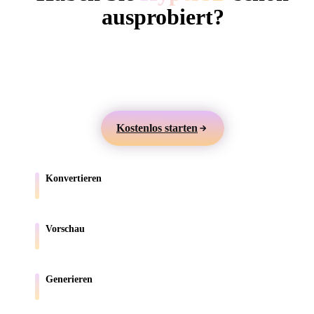
ComfyUI
ausprobiert?
Erstellen Sie 3D-Modelle aus Text oder Bildern,
Stile
prüfen Sie sie online und exportieren Sie Assets für
Abstract
Anime
Cartoon
Cel-Shaded
Games, Produkte, AR und 3D-Druck.
Fantasy
Flat
Gothic
Hand-Painte
Kostenlos starten
Industrial
Isometric
Low Poly
Medieval
Konvertieren
Minimalist
Modern
Organic
Photorealisti
Verschieben Sie Modelle zwischen browserunterstützten Formaten.
Pixel Art
Realistic
Retro
Stylized
Vorschau
Prüfen Sie Quell- und konvertierte Dateien online.
Voxel
Generieren
Erstellen Sie neue 3D-Assets aus Text oder Bildern.