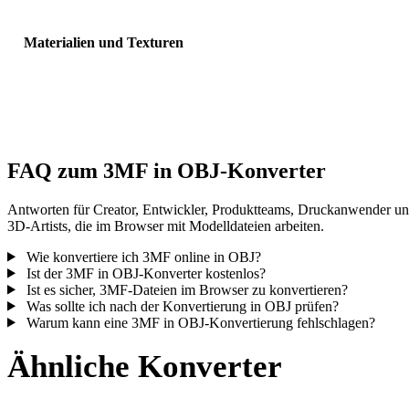
Materialien und Texturen
Einige Konvertierungen vereinfachen Materialien oder externe
Texturverweise; prüfen Sie das Ergebnis vor Veröffentlichung oder
Übergabe.
FAQ zum 3MF in OBJ-Konverter
Antworten für Creator, Entwickler, Produktteams, Druckanwender u
3D-Artists, die im Browser mit Modelldateien arbeiten.
Wie konvertiere ich 3MF online in OBJ?
Ist der 3MF in OBJ-Konverter kostenlos?
Ist es sicher, 3MF-Dateien im Browser zu konvertieren?
Was sollte ich nach der Konvertierung in OBJ prüfen?
Warum kann eine 3MF in OBJ-Konvertierung fehlschlagen?
Ähnliche Konverter
Fahren Sie mit 3MF- und OBJ-Workflows fort, die als unterstützte