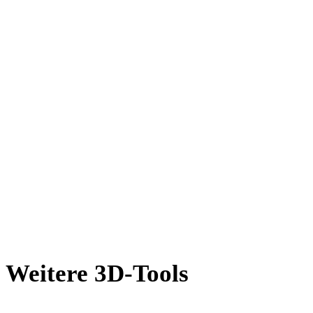
OFF in OBJ
AMF in OBJ
X in OBJ
BLEND in OBJ
PNG in OBJ
JPG in OBJ
JPEG in OBJ
Show 7 more
Weitere 3D-Tools
Prüfen Sie Quell- oder konvertierte Assets in passenden Online-3D-