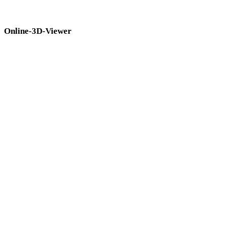
Viewern, bevor Sie sie in den nächsten Workflow übernehmen.
Online-3D-Viewer
Acht feste verwandte Viewer für diese Konverterseite.
GLB-Viewer
GLTF-Viewer
PLY-Viewer
OBJ-Viewer
USDZ-Viewer
FBX-Viewer
STL-Viewer
3DM-Viewer