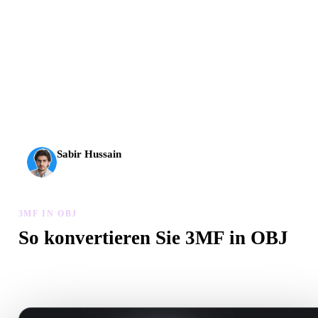
AI-3D erreicht eine neue Stufe: Rodin Gen-2.5 liefert
Geometrie in etwa 4 Sekunden, vollständige Modelle in etwa
5 Sekunden, über 10 Mio. Polygone, klare Struktur und
produktionsreife Ergebnisse.
Sabir Hussain
KI- und Tech-Enthusiast
3MF IN OBJ
So konvertieren Sie 3MF in OBJ
Folgen Sie diesem 3MF in OBJ-Workflow, um eine .OBJ-Datei im
Browser zu erstellen.