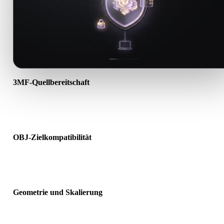
3MF-Quellbereitschaft
Prüfen Sie, ob die 3MF-Datei korrekt geöffnet wird und alle benöti
Material-, Textur- oder Binärdaten enthält.
OBJ-Zielkompatibilität
Bestätigen Sie, dass OBJ von Ziel-App, Engine, Slicer, AR-Viewer 
Produktionspipeline akzeptiert wird.
Geometrie und Skalierung
Prüfen Sie das Ergebnis auf Skalierung, Ausrichtung, Mesh-
Sichtbarkeit, Normalen und erwartete Objektanzahl.