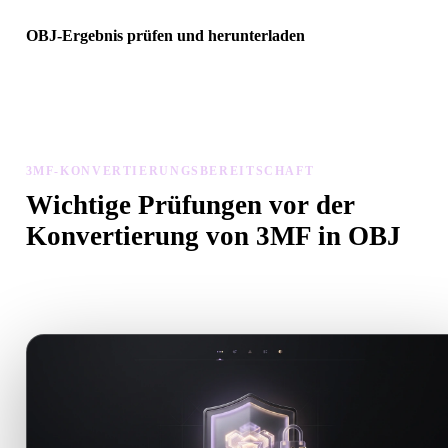
OBJ-Ergebnis prüfen und herunterladen
Prüfen Sie das konvertierte Modell auf Skalierung, Ausrichtung,
Geometriesichtbarkeit und Materialprobleme, dann laden Sie es
herunter.
3MF-KONVERTIERUNGSBEREITSCHAFT
Wichtige Prüfungen vor der
Konvertierung von 3MF in OBJ
Nutzen Sie diese Prüfungen, um Überraschungen beim Wechsel v
.3MF zu .OBJ zu vermeiden.