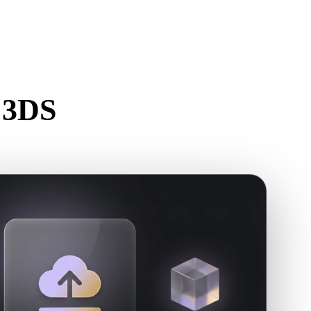
Stylized
Voxel
 3DS
rstellen.