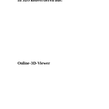
In 3DS konvertieren aus:
Weitere Quellformate, deren Zielauswahl 3DS enthält.
PNG in 3DS
JPG in 3DS
TIFF in 3DS
GIF in 3DS
SVG in 3DS
Online-3D-Viewer
Acht feste verwandte Viewer für diese Konverterseite.
GLB-Viewer
GLTF-Viewer
USDZ-Viewer
PLY-Viewer