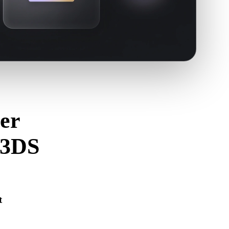
er
 3DS
zu vermeiden.
t
korrekt geöffnet wird und alle benötigten Material-, Textur-