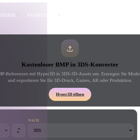
API
Preise
odukte
Funktionen
Ressourc
Text Zu 3D
Kostenloser BMP in 3DS-Konverter
Vom Text-Prompt zum 3D-Objekt — im
Handumdrehen.
P-Referenzen mit Hyper3D in 3DS-3D-Assets um. Erzeugen Sie Model
und exportieren Sie für 3D-Druck, Games, AR oder Produktion.
API
Binde unsere kreative KI in deine App oder
Hyper3D öffnen
deinen Workflow ein.
NACH
erator
3D-Modellsuchmaschine
ator
SVG-zu-3D-Konverter