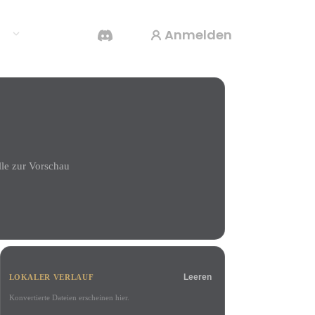
Anmelden
en
KI-Videogenerator
Erstelle Videos aus Text oder Bildern mit KI.
le zur Vorschau
3D-Mesh-Editor
Leeren
LOKALER VERLAUF
Konvertierte Dateien erscheinen hier.