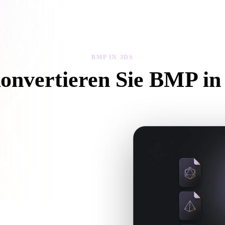
 Art
Realistic
Retro
BMP IN 3DS
konvertieren Sie BMP in
ie diesem BMP in 3DS-Workflow, um eine .3DS-Datei im Browser zu e
 und ob Begleitdateien erforderlich
 Hyper3D, wenn die gewünschte