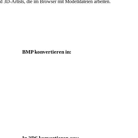
 3D-Artists, die im Browser mit Modelldateien arbeiten.
BMP konvertieren in:
Weitere Zielformate, die über die BMP-Auswahl verfügbar sind.
BMP in OBJ
BMP in FBX
BMP in GLB
BMP in GLTF
BMP in DAE
BMP in 3DM
BMP in PNG
BMP in JPG