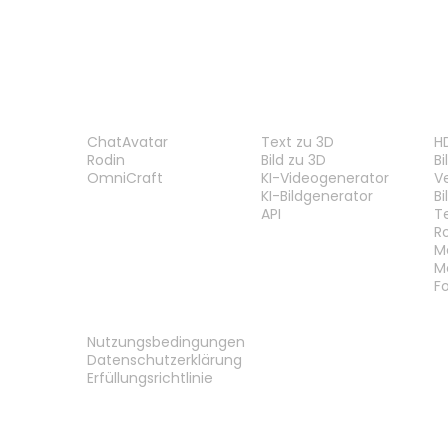
PRODUKT
FUNKTIONEN
W
ChatAvatar
Text zu 3D
H
Rodin
Bild zu 3D
B
OmniCraft
KI-Videogenerator
V
KI-Bildgenerator
B
API
T
R
M
M
F
RECHTLICHES
Nutzungsbedingungen
Datenschutzerklärung
Erfüllungsrichtlinie
Kontakt