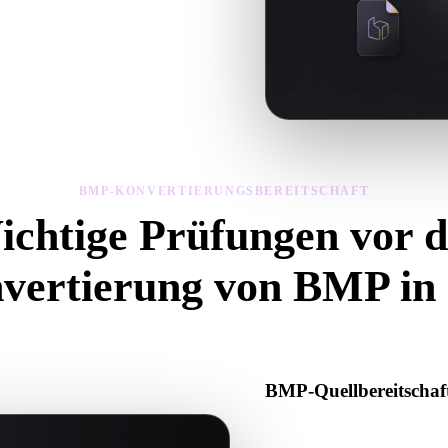
eitschaft mit Viewer und verwandten
BMP-KONVERTIERUNGSBEREITSCHAFT
ichtige Prüfungen vor d
vertierung von BMP in
iese Prüfungen, um Überraschungen beim Wechsel von .BMP zu .3DS 
BMP-Quellbereitschaf
Prüfen Sie, ob die BMP-Datei 
oder Binärdaten enthält.