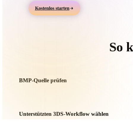
Organic
Photorealistic
Pixel
Kostenlos starten
So 
Folgen S
BMP-Quelle prüfen
Prüfen Sie, ob Ihr BMP-Asset für den Ziel-Workflow bereit ist
sind.
Unterstützten 3DS-Workflow wählen
Nutzen Sie verwandte Konverterlinks oder wechseln Sie zu
Konvertierung KI-Generierung oder Export erfordert.