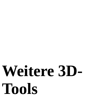
Weitere 3D-
Tools
Prüfen Sie Quell- oder konvertierte Assets in passenden Online-3D-
Viewern, bevor Sie sie in den nächsten Workflow übernehmen.