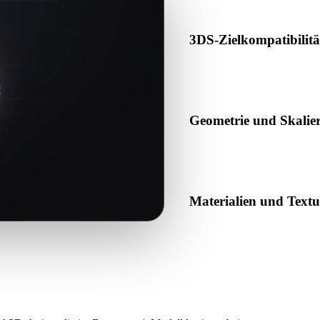
3DS-Zielkompatibilitä
Bestätigen Sie, dass 3DS von
Produktionspipeline akzeptier
Geometrie und Skalie
Prüfen Sie das Ergebnis auf 
erwartete Objektanzahl.
Materialien und Text
Einige Konvertierungen verei
das Ergebnis vor Veröffentl