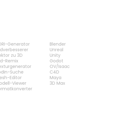
ERKZEUGE
PLUG-INS
DRI-Generator
Blender
ildverbesserer
Unreal
ektor zu 3D
Unity
ild-Remix
Godot
exturgenerator
OV/Isaac
odin-Suche
C4D
esh-Editor
Maya
odell-Viewer
3D Max
ormatkonverter