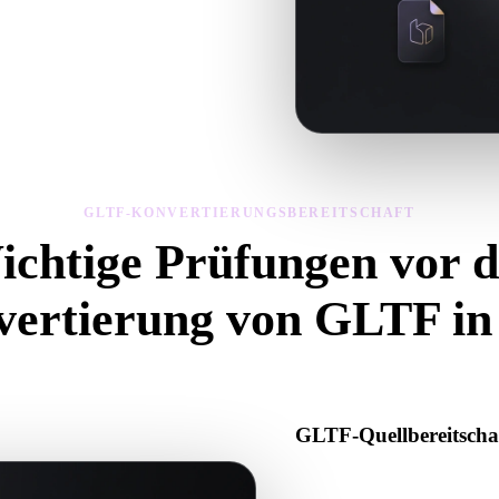
ng, Geometriesichtbarkeit und
GLTF-KONVERTIERUNGSBEREITSCHAFT
ichtige Prüfungen vor d
ertierung von GLTF i
iese Prüfungen, um Überraschungen beim Wechsel von .GLTF zu .STL 
GLTF-Quellbereitscha
Prüfen Sie, ob die GLTF-Datei
oder Binärdaten enthält.