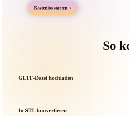
Organic
Photorealistic
Pixel
Kostenlos starten
So k
Folgen S
GLTF-Datei hochladen
Wählen Sie eine .GLTF-Datei vom Gerät. Wenn das Format Te
referenziert, laden Sie diese zusammen hoch.
In STL konvertieren
Starten Sie die Browser-Konvertierung, um eine .STL-Datei f
AR- oder Game-Workflow zu erstellen.