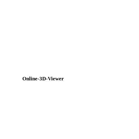
OBJ in STL
FBX in STL
3MF in STL
PLY in STL
DXF in STL
OFF in STL
BLEND in STL
GCODE in STL
Show 8 more
Online-3D-Viewer
Acht feste verwandte Viewer für diese Konverterseite.
FBX-Viewer
STL-Viewer
GLTF-Viewer
3MF-Viewer