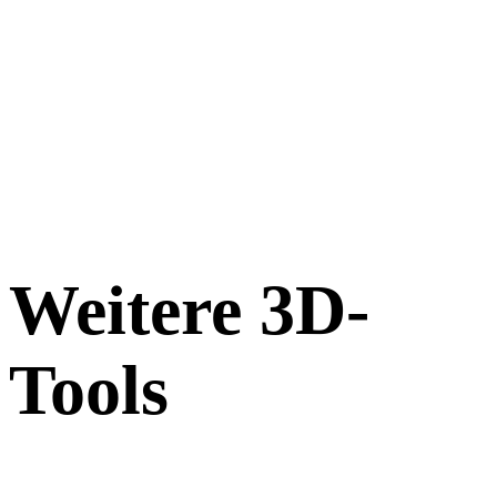
Weitere 3D-
Tools
Prüfen Sie Quell- oder konvertierte Assets in passenden Online-3D-
Viewern, bevor Sie sie in den nächsten Workflow übernehmen.