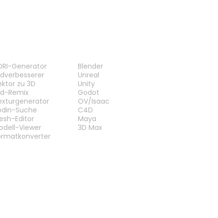
ERKZEUGE
PLUG-INS
DRI-Generator
Blender
ildverbesserer
Unreal
ektor zu 3D
Unity
ild-Remix
Godot
exturgenerator
OV/Isaac
odin-Suche
C4D
esh-Editor
Maya
odell-Viewer
3D Max
ormatkonverter