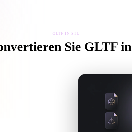
 Art
Realistic
Retro
GLTF IN STL
onvertieren Sie GLTF i
ie diesem GLTF in STL-Workflow, um eine .STL-Datei im Browser zu e
xturen oder Begleitdateien
ür den nächsten 3D-, Druck-, Web-,