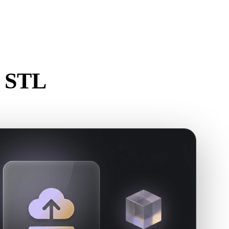
Stylized
Voxel
n STL
rstellen.