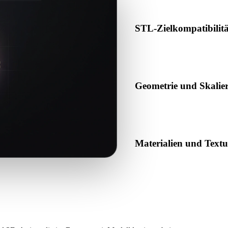
STL-Zielkompatibilitä
Bestätigen Sie, dass STL von
Produktionspipeline akzeptier
Geometrie und Skalie
Prüfen Sie das Ergebnis auf 
erwartete Objektanzahl.
Materialien und Text
Einige Konvertierungen verei
das Ergebnis vor Veröffentl