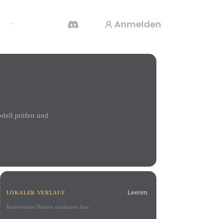
Anmelden
en
KI-Videogenerator
Erstelle Videos aus Text oder Bildern mit KI.
odell prüfen und
3D-Mesh-Editor
Leeren
LOKALER VERLAUF
Konvertierte Dateien erscheinen hier.