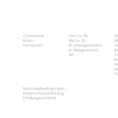
PRODUKT
FUNKTIONEN
W
ChatAvatar
Text zu 3D
H
Rodin
Bild zu 3D
B
OmniCraft
KI-Videogenerator
V
KI-Bildgenerator
B
API
T
R
M
M
F
RECHTLICHES
Nutzungsbedingungen
Datenschutzerklärung
Erfüllungsrichtlinie
Kontakt