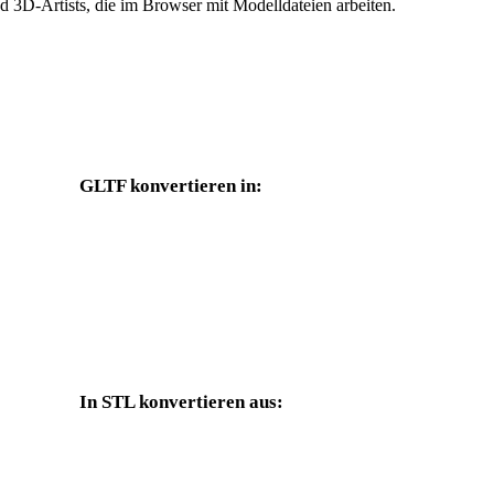
 3D-Artists, die im Browser mit Modelldateien arbeiten.
GLTF konvertieren in:
Weitere Zielformate, die über die GLTF-Auswahl verfügbar sind.
GLTF in OBJ
GLTF in FBX
GLTF in PLY
GLTF in DAE
In STL konvertieren aus:
Weitere Quellformate, deren Zielauswahl STL enthält.