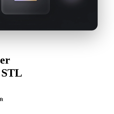
er
n STL
zu vermeiden.
ft
 korrekt geöffnet wird und alle benötigten Material-, Textur-