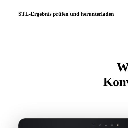
STL-Ergebnis prüfen und herunterladen
Prüfen Sie das konvertierte Modell auf Skalierung, Ausrichtu
Materialprobleme, dann laden Sie es herunter.
W
Konv
Nutzen Sie d