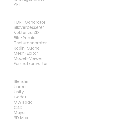
API
WERKZEUGE
HDRI-Generator
Bildverbesserer
Vektor zu 3D
Bild-Remix
Texturgenerator
Rodin-Suche
Mesh-Editor
Modell-Viewer
Formatkonverter
PLUG-INS
Blender
Unreal
Unity
Godot
OV/Isaac
C4D
Maya
3D Max