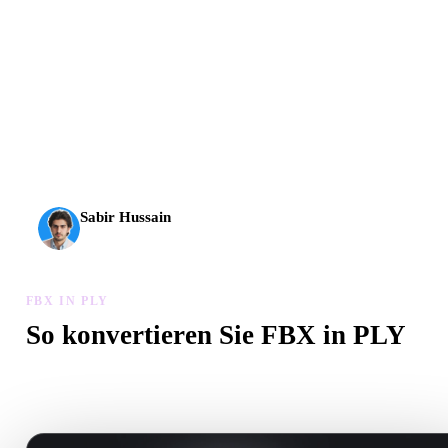
AI-3D erreicht eine neue Stufe: Rodin Gen-2.5 liefert
Geometrie in etwa 4 Sekunden, vollständige Modelle in etwa
5 Sekunden, über 10 Mio. Polygone, klare Struktur und
produktionsreife Ergebnisse.
Sabir Hussain
KI- und Tech-Enthusiast
FBX IN PLY
So konvertieren Sie FBX in PLY
Folgen Sie diesem FBX in PLY-Workflow, um eine .PLY-Datei im
Browser zu erstellen.