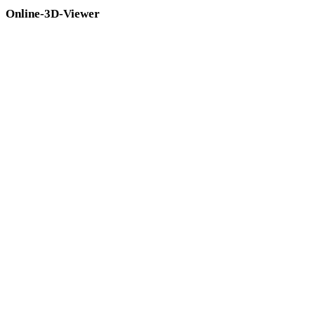
Online-3D-Viewer
Acht feste verwandte Viewer für diese Konverterseite.
GLTF-Viewer
3MF-Viewer
DAE-Viewer
PLY-Viewer
GLB-Viewer
3DS-Viewer
3DM-Viewer
STL-Viewer