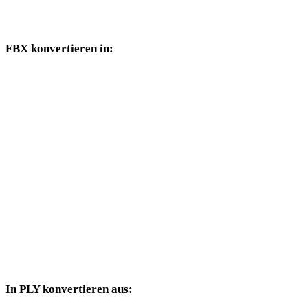
Konverterseiten verfügbar sind.
FBX konvertieren in:
Weitere Zielformate, die über die FBX-Auswahl verfügbar sind.
FBX in OBJ
FBX in USDZ
FBX in STL
FBX in GLB
FBX in GLTF
FBX in DAE
In PLY konvertieren aus:
Weitere Quellformate, deren Zielauswahl PLY enthält.