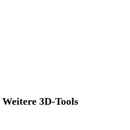
AMF in PLY
X in PLY
BLEND in PLY
PNG in PLY
JPG in PLY
JPEG in PLY
Show 7 more
Weitere 3D-Tools
Prüfen Sie Quell- oder konvertierte Assets in passenden Online-3D-
Viewern, bevor Sie sie in den nächsten Workflow übernehmen.