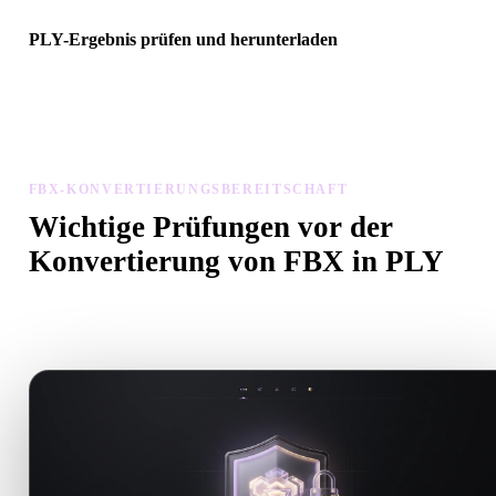
PLY-Ergebnis prüfen und herunterladen
Prüfen Sie das konvertierte Modell auf Skalierung, Ausrichtung,
Geometriesichtbarkeit und Materialprobleme, dann laden Sie es
herunter.
FBX-KONVERTIERUNGSBEREITSCHAFT
Wichtige Prüfungen vor der
Konvertierung von FBX in PLY
Nutzen Sie diese Prüfungen, um Überraschungen beim Wechsel v
.FBX zu .PLY zu vermeiden.