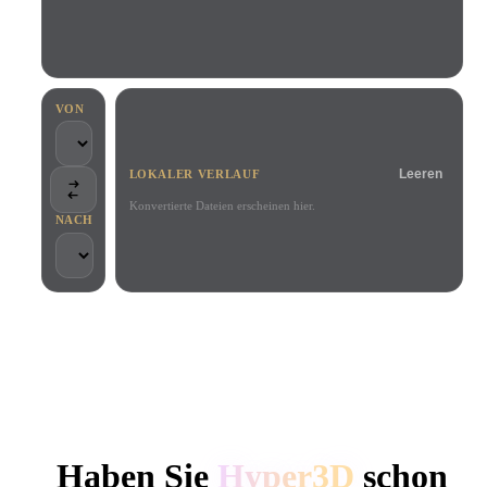
Anwendungsfälle
KI-Bild-Remix
KI-HDRI-Generator
3D-Mesh-Editor
3D Printing
Animation
KI-Bildverbesserer
3D-Modellsuchmaschine
Game
Automotive
KI-Texturengenerator
SVG-zu-3D-Konverter
Development
Design
VON
NFT Creation
E-commerce
Leeren
LOKALER VERLAUF
Character
VR/AR
Design
Konvertierte Dateien erscheinen hier.
NACH
Metaverse
Jewelry Design
Mechanical
Engineering
VON KREATIVEN UND TEAMS GENUTZT
Plug-Ins
Lokale Verarbeitung
Kein Konto erforderlich
Bis zu 200 MB
Blender
Unity
Unreal
HYPER3D KI-3D-GENERIERUNG
Godot
Maya
3DS Max
Haben Sie
Hyper3D
schon