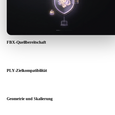
FBX-Quellbereitschaft
Prüfen Sie, ob die FBX-Datei korrekt geöffnet wird und alle benöti
Material-, Textur- oder Binärdaten enthält.
PLY-Zielkompatibilität
Bestätigen Sie, dass PLY von Ziel-App, Engine, Slicer, AR-Viewer 
Produktionspipeline akzeptiert wird.
Geometrie und Skalierung
Prüfen Sie das Ergebnis auf Skalierung, Ausrichtung, Mesh-
Sichtbarkeit, Normalen und erwartete Objektanzahl.