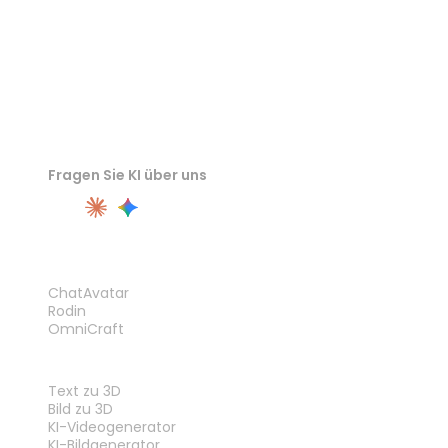
Fragen Sie KI über uns
PRODUKT
ChatAvatar
Rodin
OmniCraft
FUNKTIONEN
Text zu 3D
Bild zu 3D
KI-Videogenerator
KI-Bildgenerator