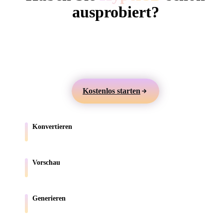
ComfyUI
ausprobiert?
Erstellen Sie 3D-Modelle aus Text oder Bildern,
Stile
prüfen Sie sie online und exportieren Sie Assets für
Abstract
Anime
Cartoon
Cel-Shaded
Games, Produkte, AR und 3D-Druck.
Fantasy
Flat
Gothic
Hand-Painte
Kostenlos starten
Industrial
Isometric
Low Poly
Medieval
Konvertieren
Minimalist
Modern
Organic
Photorealisti
Verschieben Sie Modelle zwischen browserunterstützten Formaten.
Pixel Art
Realistic
Retro
Stylized
Vorschau
Prüfen Sie Quell- und konvertierte Dateien online.
Voxel
Generieren
Erstellen Sie neue 3D-Assets aus Text oder Bildern.