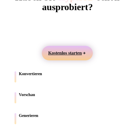
ComfyUI
ausprobiert?
Erstellen Sie 3D-Modelle aus Text oder Bildern,
Stile
prüfen Sie sie online und exportieren Sie Assets für
Abstract
Anime
Cartoon
Cel-Shaded
Games, Produkte, AR und 3D-Druck.
Fantasy
Flat
Gothic
Hand-Painte
Kostenlos starten
Industrial
Isometric
Low Poly
Medieval
Konvertieren
Minimalist
Modern
Organic
Photorealisti
Verschieben Sie Modelle zwischen browserunterstützten Formaten.
Pixel Art
Realistic
Retro
Stylized
Vorschau
Prüfen Sie Quell- und konvertierte Dateien online.
Voxel
Generieren
Erstellen Sie neue 3D-Assets aus Text oder Bildern.