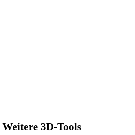
PNG in DXF
JPEG in DXF
WEBP in DXF
BMP in DXF
TIFF in DXF
GIF in DXF
HEIC in DXF
AVIF in DXF
SVG in DXF
Weitere 3D-Tools