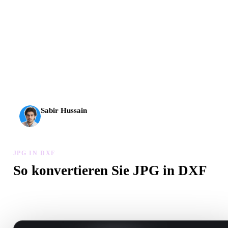
AI-3D erreicht eine neue Stufe: Rodin Gen-2.5 liefert
Geometrie in etwa 4 Sekunden, vollständige Modelle in etwa
5 Sekunden, über 10 Mio. Polygone, klare Struktur und
produktionsreife Ergebnisse.
Sabir Hussain
KI- und Tech-Enthusiast
JPG IN DXF
So konvertieren Sie JPG in DXF
Folgen Sie diesem JPG in DXF-Workflow, um eine .DXF-Datei i
Browser zu erstellen.