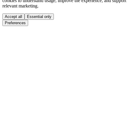
cookies to understand usage, improve the experience, and support
relevant marketing.
Accept all
Essential only
Preferences