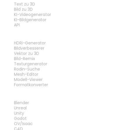
Text zu 3D
Bild zu 3D
KI-Videogenerator
KI-Bildgenerator
API
WERKZEUGE
HDRI-Generator
Bildverbesserer
Vektor zu 3D
Bild-Remix
Texturgenerator
Rodin-Suche
Mesh-Editor
Modell-Viewer
Formatkonverter
PLUG-INS
Blender
Unreal
Unity
Godot
OV/Isaac
C4D