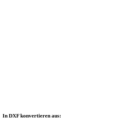
JPG in PLY
JPG in DAE
JPG in 3DS
JPG in 3DM
JPG in DWG
JPG in PNG
JPG in JPEG
JPG in WEBP
In DXF konvertieren aus:
Weitere Quellformate, deren Zielauswahl DXF enthält.