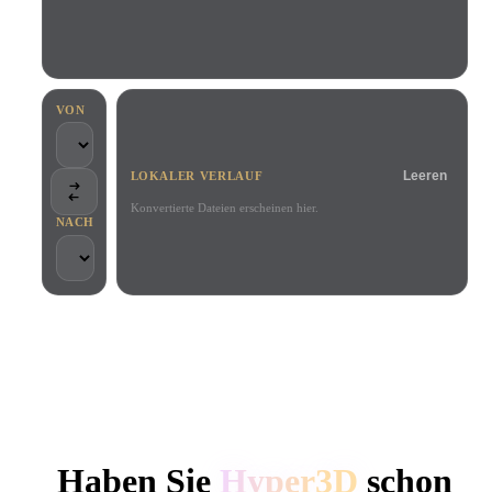
Anwendungsfälle
KI-Bild-Remix
KI-HDRI-Generator
3D-Mesh-Editor
3D Printing
Animation
KI-Bildverbesserer
3D-Modellsuchmaschine
Game
Automotive
KI-Texturengenerator
SVG-zu-3D-Konverter
Development
Design
VON
NFT Creation
E-commerce
Leeren
LOKALER VERLAUF
Character
VR/AR
Design
Konvertierte Dateien erscheinen hier.
NACH
Metaverse
Jewelry Design
Mechanical
Engineering
VON KREATIVEN UND TEAMS GENUTZT
Plug-Ins
Lokale Verarbeitung
Kein Konto erforderlich
Bis zu 200 MB
Blender
Unity
Unreal
HYPER3D KI-3D-GENERIERUNG
Godot
Maya
3DS Max
Haben Sie
Hyper3D
schon