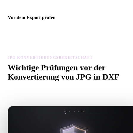
Vor dem Export prüfen
Prüfen Sie Geometrie, Materialien, Skalierung und Asset-Bereitscha
mit Viewer und verwandten Tools, bevor Sie die endgültige Datei
herunterladen.
JPG-KONVERTIERUNGSBEREITSCHAFT
Wichtige Prüfungen vor der
Konvertierung von JPG in DXF
Nutzen Sie diese Prüfungen, um Überraschungen beim Wechsel v
.JPG zu .DXF zu vermeiden.