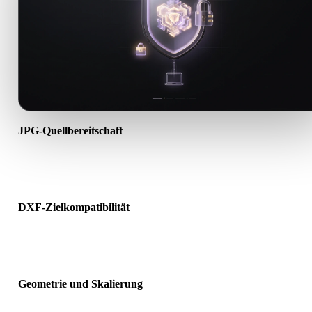
JPG-Quellbereitschaft
Prüfen Sie, ob die JPG-Datei korrekt geöffnet wird und alle benötig
Material-, Textur- oder Binärdaten enthält.
DXF-Zielkompatibilität
Bestätigen Sie, dass DXF von Ziel-App, Engine, Slicer, AR-Viewer 
Produktionspipeline akzeptiert wird.
Geometrie und Skalierung
Prüfen Sie das Ergebnis auf Skalierung, Ausrichtung, Mesh-