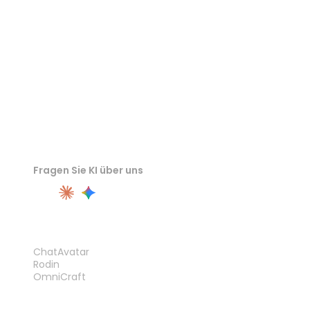
GLTF-Viewer
Fragen Sie KI über uns
PRODUKT
ChatAvatar
Rodin
OmniCraft
FUNKTIONEN