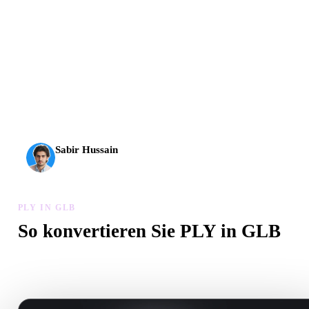
AI-3D erreicht eine neue Stufe: Rodin Gen-2.5 liefert
Geometrie in etwa 4 Sekunden, vollständige Modelle in etwa
5 Sekunden, über 10 Mio. Polygone, klare Struktur und
produktionsreife Ergebnisse.
Sabir Hussain
KI- und Tech-Enthusiast
PLY IN GLB
So konvertieren Sie PLY in GLB
Folgen Sie diesem PLY in GLB-Workflow, um eine .GLB-Datei i
Browser zu erstellen.