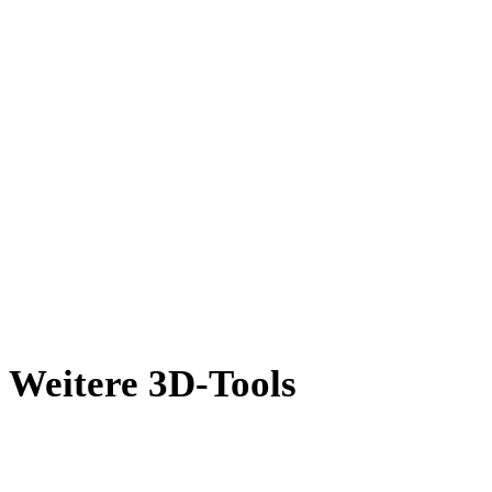
AMF in GLB
X in GLB
BLEND in GLB
PNG in GLB
JPG in GLB
JPEG in GLB
Show 7 more
Weitere 3D-Tools
Prüfen Sie Quell- oder konvertierte Assets in passenden Online-3D-
Viewern, bevor Sie sie in den nächsten Workflow übernehmen.