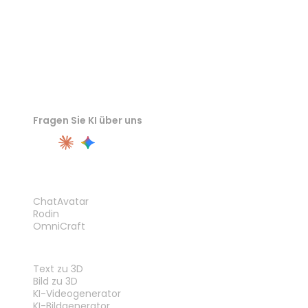
Fragen Sie KI über uns
PRODUKT
ChatAvatar
Rodin
OmniCraft
FUNKTIONEN
Text zu 3D
Bild zu 3D
KI-Videogenerator
KI-Bildgenerator