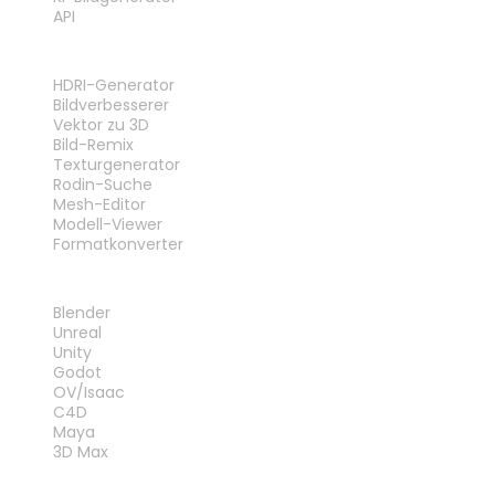
API
WERKZEUGE
HDRI-Generator
Bildverbesserer
Vektor zu 3D
Bild-Remix
Texturgenerator
Rodin-Suche
Mesh-Editor
Modell-Viewer
Formatkonverter
PLUG-INS
Blender
Unreal
Unity
Godot
OV/Isaac
C4D
Maya
3D Max