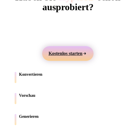
ComfyUI
ausprobiert?
Erstellen Sie 3D-Modelle aus Text oder Bildern,
Stile
prüfen Sie sie online und exportieren Sie Assets für
Abstract
Anime
Cartoon
Cel-Shaded
Games, Produkte, AR und 3D-Druck.
Fantasy
Flat
Gothic
Hand-Painte
Kostenlos starten
Industrial
Isometric
Low Poly
Medieval
Konvertieren
Minimalist
Modern
Organic
Photorealisti
Verschieben Sie Modelle zwischen browserunterstützten Formaten.
Pixel Art
Realistic
Retro
Stylized
Vorschau
Prüfen Sie Quell- und konvertierte Dateien online.
Voxel
Generieren
Erstellen Sie neue 3D-Assets aus Text oder Bildern.