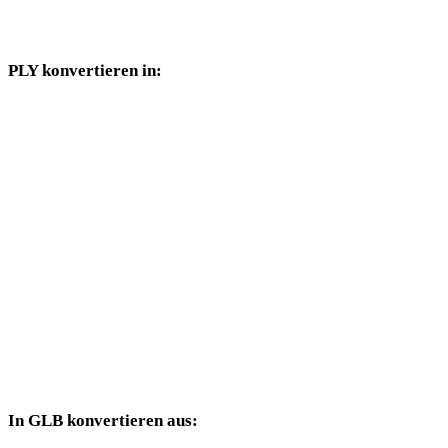
Konverterseiten verfügbar sind.
PLY konvertieren in:
Weitere Zielformate, die über die PLY-Auswahl verfügbar sind.
PLY in OBJ
PLY in FBX
PLY in USDZ
PLY in STL
PLY in GLTF
PLY in DAE
In GLB konvertieren aus:
Weitere Quellformate, deren Zielauswahl GLB enthält.