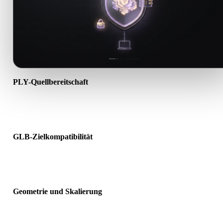
PLY-Quellbereitschaft
Prüfen Sie, ob die PLY-Datei korrekt geöffnet wird und alle benötig
Material-, Textur- oder Binärdaten enthält.
GLB-Zielkompatibilität
Bestätigen Sie, dass GLB von Ziel-App, Engine, Slicer, AR-Viewer 
Produktionspipeline akzeptiert wird.
Geometrie und Skalierung
Prüfen Sie das Ergebnis auf Skalierung, Ausrichtung, Mesh-
Sichtbarkeit, Normalen und erwartete Objektanzahl.