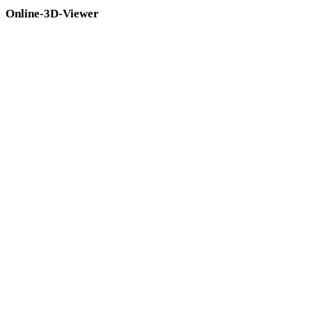
Online-3D-Viewer
Acht feste verwandte Viewer für diese Konverterseite.
GLB-Viewer
PLY-Viewer
3DS-Viewer
3MF-Viewer
3DM-Viewer
FBX-Viewer
STL-Viewer
GLTF-Viewer