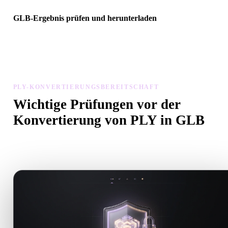
GLB-Ergebnis prüfen und herunterladen
Prüfen Sie das konvertierte Modell auf Skalierung, Ausrichtung,
Geometriesichtbarkeit und Materialprobleme, dann laden Sie es
herunter.
PLY-KONVERTIERUNGSBEREITSCHAFT
Wichtige Prüfungen vor der
Konvertierung von PLY in GLB
Nutzen Sie diese Prüfungen, um Überraschungen beim Wechsel v
.PLY zu .GLB zu vermeiden.