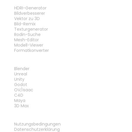
WERKZEUGE
HDRI-Generator
Bildverbesserer
Vektor zu 3D
Bild-Remix
Texturgenerator
Rodin-Suche
Mesh-Editor
Modell-Viewer
Formatkonverter
PLUG-INS
Blender
Unreal
Unity
Godot
OV/Isaac
C4D
Maya
3D Max
RECHTLICHES
Nutzungsbedingungen
Datenschutzerklärung