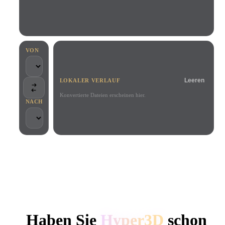
Anwendungsfälle
KI-Bild-Remix
KI-HDRI-Generator
3D-Mesh-Editor
3D Printing
Animation
KI-Bildverbesserer
3D-Modellsuchmaschine
Game
Automotive
KI-Texturengenerator
SVG-zu-3D-Konverter
Development
Design
VON
NFT Creation
E-commerce
Leeren
LOKALER VERLAUF
Character
VR/AR
Design
Konvertierte Dateien erscheinen hier.
NACH
Metaverse
Jewelry Design
Mechanical
Engineering
VON KREATIVEN UND TEAMS GENUTZT
Plug-Ins
Lokale Verarbeitung
Kein Konto erforderlich
Bis zu 200 MB
Blender
Unity
Unreal
HYPER3D KI-3D-GENERIERUNG
Godot
Maya
3DS Max
Haben Sie
Hyper3D
schon