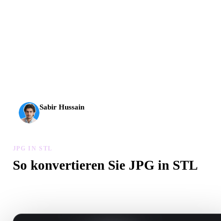
AI-3D erreicht eine neue Stufe: Rodin Gen-2.5 liefert
Geometrie in etwa 4 Sekunden, vollständige Modelle in etwa
5 Sekunden, über 10 Mio. Polygone, klare Struktur und
produktionsreife Ergebnisse.
Sabir Hussain
KI- und Tech-Enthusiast
JPG IN STL
So konvertieren Sie JPG in STL
Folgen Sie diesem JPG in STL-Workflow, um eine .STL-Datei im
Browser zu erstellen.