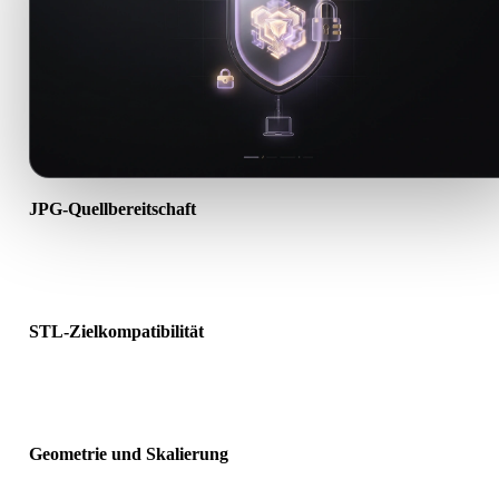
JPG-Quellbereitschaft
Prüfen Sie, ob die JPG-Datei korrekt geöffnet wird und alle benötig
Material-, Textur- oder Binärdaten enthält.
STL-Zielkompatibilität
Bestätigen Sie, dass STL von Ziel-App, Engine, Slicer, AR-Viewer 
Produktionspipeline akzeptiert wird.
Geometrie und Skalierung
Prüfen Sie das Ergebnis auf Skalierung, Ausrichtung, Mesh-