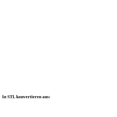
JPG in DAE
JPG in 3DS
JPG in 3DM
JPG in DXF
JPG in DWG
JPG in PNG
JPG in JPEG
JPG in WEBP
In STL konvertieren aus:
Weitere Quellformate, deren Zielauswahl STL enthält.