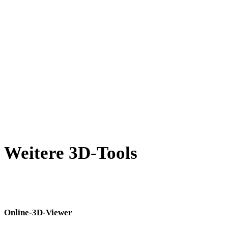
AMF in STL
X in STL
BLEND in STL
GCODE in STL
PNG in STL
Show 8 more
Weitere 3D-Tools
Prüfen Sie Quell- oder konvertierte Assets in passenden Online-3D-
Viewern, bevor Sie sie in den nächsten Workflow übernehmen.
Online-3D-Viewer
Acht feste verwandte Viewer für diese Konverterseite.