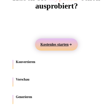
ComfyUI
ausprobiert?
Erstellen Sie 3D-Modelle aus Text oder Bildern,
Stile
prüfen Sie sie online und exportieren Sie Assets für
Abstract
Anime
Cartoon
Cel-Shaded
Games, Produkte, AR und 3D-Druck.
Fantasy
Flat
Gothic
Hand-Painte
Kostenlos starten
Industrial
Isometric
Low Poly
Medieval
Konvertieren
Minimalist
Modern
Organic
Photorealisti
Verschieben Sie Modelle zwischen browserunterstützten Formaten.
Pixel Art
Realistic
Retro
Stylized
Vorschau
Prüfen Sie Quell- und konvertierte Dateien online.
Voxel
Generieren
Erstellen Sie neue 3D-Assets aus Text oder Bildern.