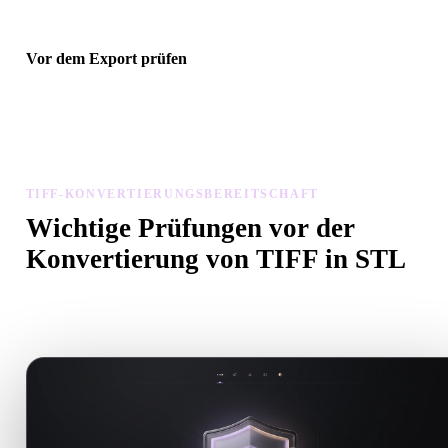
Vor dem Export prüfen
Prüfen Sie Geometrie, Materialien, Skalierung und Asset-Bereitscha
mit Viewer und verwandten Tools, bevor Sie die endgültige Datei
herunterladen.
TIFF-KONVERTIERUNGSBEREITSCHAFT
Wichtige Prüfungen vor der
Konvertierung von TIFF in STL
Nutzen Sie diese Prüfungen, um Überraschungen beim Wechsel v
.TIFF zu .STL zu vermeiden.