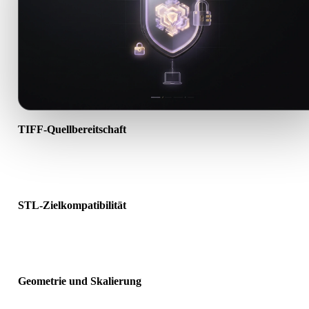
TIFF-Quellbereitschaft
Prüfen Sie, ob die TIFF-Datei korrekt geöffnet wird und alle benöti
Material-, Textur- oder Binärdaten enthält.
STL-Zielkompatibilität
Bestätigen Sie, dass STL von Ziel-App, Engine, Slicer, AR-Viewer 
Produktionspipeline akzeptiert wird.
Geometrie und Skalierung
Prüfen Sie das Ergebnis auf Skalierung, Ausrichtung, Mesh-