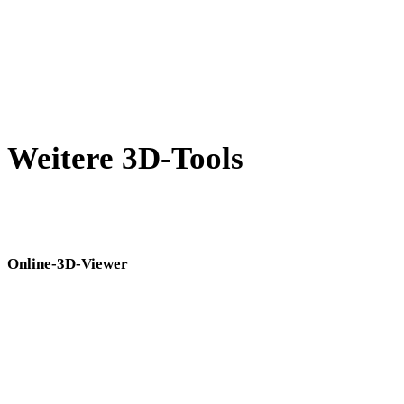
GCODE in STL
PNG in STL
Show 8 more
Weitere 3D-Tools
Prüfen Sie Quell- oder konvertierte Assets in passenden Online-3D-
Viewern, bevor Sie sie in den nächsten Workflow übernehmen.
Online-3D-Viewer
Acht feste verwandte Viewer für diese Konverterseite.
3DM-Viewer
GLTF-Viewer