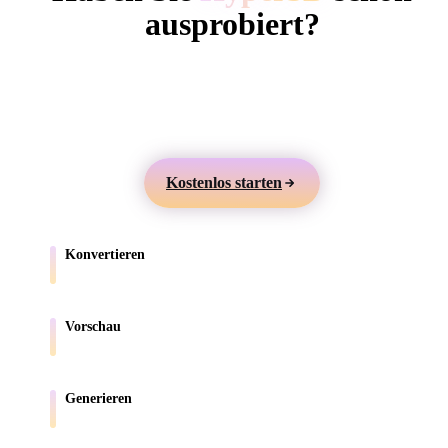
ComfyUI
ausprobiert?
Erstellen Sie 3D-Modelle aus Text oder Bildern,
Stile
prüfen Sie sie online und exportieren Sie Assets für
Abstract
Anime
Cartoon
Cel-Shaded
Games, Produkte, AR und 3D-Druck.
Fantasy
Flat
Gothic
Hand-Painte
Kostenlos starten
Industrial
Isometric
Low Poly
Medieval
Konvertieren
Minimalist
Modern
Organic
Photorealisti
Verschieben Sie Modelle zwischen browserunterstützten Formaten.
Pixel Art
Realistic
Retro
Stylized
Vorschau
Prüfen Sie Quell- und konvertierte Dateien online.
Voxel
Generieren
Erstellen Sie neue 3D-Assets aus Text oder Bildern.