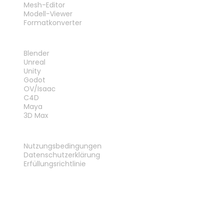
Mesh-Editor
Modell-Viewer
Formatkonverter
PLUG-INS
Blender
Unreal
Unity
Godot
OV/Isaac
C4D
Maya
3D Max
RECHTLICHES
Nutzungsbedingungen
Datenschutzerklärung
Erfüllungsrichtlinie
Kontakt