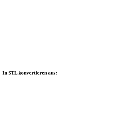
TIFF in DAE
TIFF in 3DS
TIFF in 3DM
TIFF in DXF
TIFF in DWG
In STL konvertieren aus:
Weitere Quellformate, deren Zielauswahl STL enthält.
OBJ in STL
FBX in STL
USDZ in STL