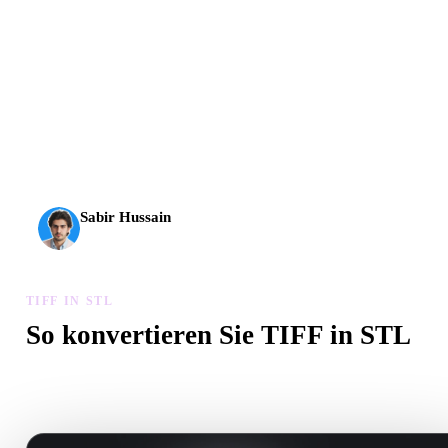
AI-3D erreicht eine neue Stufe: Rodin Gen-2.5 liefert
Geometrie in etwa 4 Sekunden, vollständige Modelle in etwa
5 Sekunden, über 10 Mio. Polygone, klare Struktur und
produktionsreife Ergebnisse.
Sabir Hussain
KI- und Tech-Enthusiast
TIFF IN STL
So konvertieren Sie TIFF in STL
Folgen Sie diesem TIFF in STL-Workflow, um eine .STL-Datei i
Browser zu erstellen.