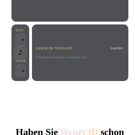
Anwendungsfälle
KI-Bild-Remix
KI-HDRI-Generator
3D-Mesh-Editor
3D Printing
Animation
KI-Bildverbesserer
3D-Modellsuchmaschine
Game
Automotive
KI-Texturengenerator
SVG-zu-3D-Konverter
Development
Design
VON
NFT Creation
E-commerce
Leeren
LOKALER VERLAUF
Character
VR/AR
Design
Konvertierte Dateien erscheinen hier.
NACH
Metaverse
Jewelry Design
Mechanical
Engineering
VON KREATIVEN UND TEAMS GENUTZT
Plug-Ins
Lokale Verarbeitung
Kein Konto erforderlich
Bis zu 200 MB
Blender
Unity
Unreal
HYPER3D KI-3D-GENERIERUNG
Godot
Maya
3DS Max
Haben Sie
Hyper3D
schon