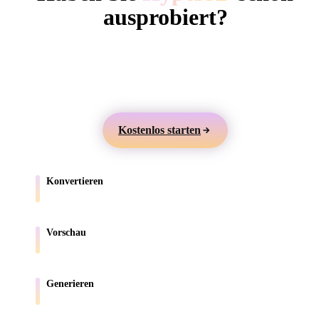
ComfyUI
ausprobiert?
Erstellen Sie 3D-Modelle aus Text oder Bildern,
Stile
prüfen Sie sie online und exportieren Sie Assets für
Abstract
Anime
Cartoon
Cel-Shaded
Games, Produkte, AR und 3D-Druck.
Fantasy
Flat
Gothic
Hand-Painte
Kostenlos starten
Industrial
Isometric
Low Poly
Medieval
Konvertieren
Minimalist
Modern
Organic
Photorealisti
Verschieben Sie Modelle zwischen browserunterstützten Formaten.
Pixel Art
Realistic
Retro
Stylized
Vorschau
Prüfen Sie Quell- und konvertierte Dateien online.
Voxel
Generieren
Erstellen Sie neue 3D-Assets aus Text oder Bildern.