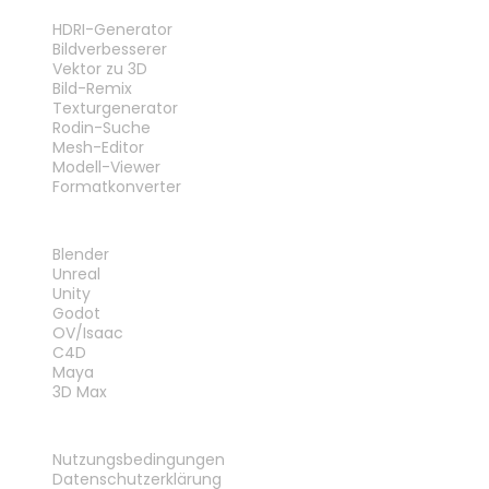
WERKZEUGE
HDRI-Generator
Bildverbesserer
Vektor zu 3D
Bild-Remix
Texturgenerator
Rodin-Suche
Mesh-Editor
Modell-Viewer
Formatkonverter
PLUG-INS
Blender
Unreal
Unity
Godot
OV/Isaac
C4D
Maya
3D Max
RECHTLICHES
Nutzungsbedingungen
Datenschutzerklärung