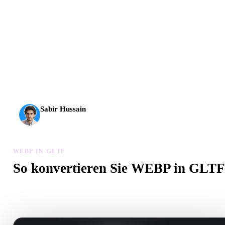
AI-3D erreicht eine neue Stufe: Rodin Gen-2.5 liefert
Geometrie in etwa 4 Sekunden, vollständige Modelle in etwa
5 Sekunden, über 10 Mio. Polygone, klare Struktur und
produktionsreife Ergebnisse.
Sabir Hussain
KI- und Tech-Enthusiast
WEBP IN GLTF
So konvertieren Sie WEBP in GLTF
Folgen Sie diesem WEBP in GLTF-Workflow, um eine .GLTF-Da
im Browser zu erstellen.