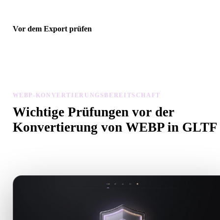
Vor dem Export prüfen
Prüfen Sie Geometrie, Materialien, Skalierung und Asset-Bereitscha
mit Viewer und verwandten Tools, bevor Sie die endgültige Datei
herunterladen.
WEBP-KONVERTIERUNGSBEREITSCHAFT
Wichtige Prüfungen vor der
Konvertierung von WEBP in GLTF
Nutzen Sie diese Prüfungen, um Überraschungen beim Wechsel v
.WEBP zu .GLTF zu vermeiden.