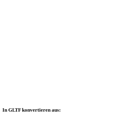
WEBP in DAE
WEBP in 3DS
WEBP in 3DM
WEBP in DXF
WEBP in DWG
WEBP in PNG
WEBP in JPG
WEBP in JPEG
In GLTF konvertieren aus:
Weitere Quellformate, deren Zielauswahl GLTF enthält.