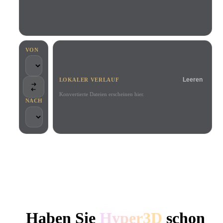
Anwendungsfälle
KI-Bild-Remix
KI-HDRI-Generator
3D-Mesh-Editor
3D Printing
Animation
KI-Bildverbesserer
3D-Modellsuchmaschine
Game
Automotive
KI-Texturengenerator
SVG-zu-3D-Konverter
Development
Design
VON
NFT Creation
E-commerce
Leeren
LOKALER VERLAUF
Character
VR/AR
Design
Konvertierte Dateien erscheinen hier.
NACH
Metaverse
Jewelry Design
Mechanical
Engineering
VON KREATIVEN UND TEAMS GENUTZT
Plug-Ins
Lokale Verarbeitung
Kein Konto erforderlich
Bis zu 200 MB
Blender
Unity
Unreal
HYPER3D KI-3D-GENERIERUNG
Godot
Maya
3DS Max
Haben Sie
Hyper3D
schon