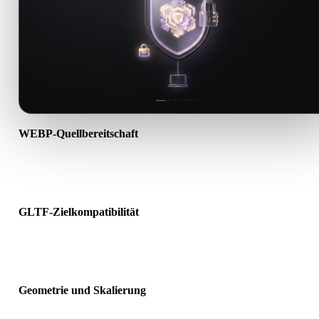
WEBP-Quellbereitschaft
Prüfen Sie, ob die WEBP-Datei korrekt geöffnet wird und alle
benötigten Material-, Textur- oder Binärdaten enthält.
GLTF-Zielkompatibilität
Bestätigen Sie, dass GLTF von Ziel-App, Engine, Slicer, AR-Viewer
oder Produktionspipeline akzeptiert wird.
Geometrie und Skalierung
Prüfen Sie das Ergebnis auf Skalierung, Ausrichtung, Mesh-