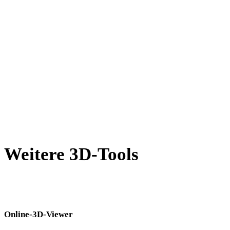
AMF in GLTF
X in GLTF
BLEND in GLTF
PNG in GLTF
JPG in GLTF
Show 7 more
Weitere 3D-Tools
Prüfen Sie Quell- oder konvertierte Assets in passenden Online-3D-
Viewern, bevor Sie sie in den nächsten Workflow übernehmen.
Online-3D-Viewer
Acht feste verwandte Viewer für diese Konverterseite.