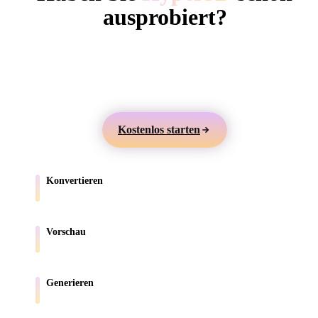
ComfyUI
ausprobiert?
Erstellen Sie 3D-Modelle aus Text oder Bildern,
Stile
prüfen Sie sie online und exportieren Sie Assets für
Abstract
Anime
Cartoon
Cel-Shaded
Games, Produkte, AR und 3D-Druck.
Fantasy
Flat
Gothic
Hand-Painte
Kostenlos starten
Industrial
Isometric
Low Poly
Medieval
Konvertieren
Minimalist
Modern
Organic
Photorealisti
Verschieben Sie Modelle zwischen browserunterstützten Formaten.
Pixel Art
Realistic
Retro
Stylized
Vorschau
Prüfen Sie Quell- und konvertierte Dateien online.
Voxel
Generieren
Erstellen Sie neue 3D-Assets aus Text oder Bildern.