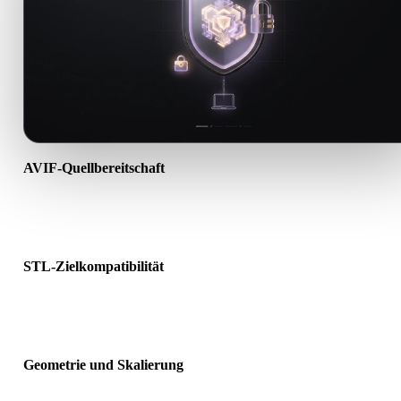
AVIF-Quellbereitschaft
Prüfen Sie, ob die AVIF-Datei korrekt geöffnet wird und alle benöti
Material-, Textur- oder Binärdaten enthält.
STL-Zielkompatibilität
Bestätigen Sie, dass STL von Ziel-App, Engine, Slicer, AR-Viewer 
Produktionspipeline akzeptiert wird.
Geometrie und Skalierung
Prüfen Sie das Ergebnis auf Skalierung, Ausrichtung, Mesh-