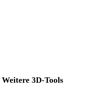
OFF in STL
AMF in STL
X in STL
BLEND in STL
GCODE in STL
PNG in STL
Show 8 more
Weitere 3D-Tools
Prüfen Sie Quell- oder konvertierte Assets in passenden Online-3D-
Viewern, bevor Sie sie in den nächsten Workflow übernehmen.