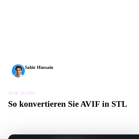
AI-3D erreicht eine neue Stufe: Rodin Gen-2.5 liefert
Geometrie in etwa 4 Sekunden, vollständige Modelle in etwa
5 Sekunden, über 10 Mio. Polygone, klare Struktur und
produktionsreife Ergebnisse.
Sabir Hussain
KI- und Tech-Enthusiast
AVIF IN STL
So konvertieren Sie AVIF in STL
Folgen Sie diesem AVIF in STL-Workflow, um eine .STL-Datei i
Browser zu erstellen.