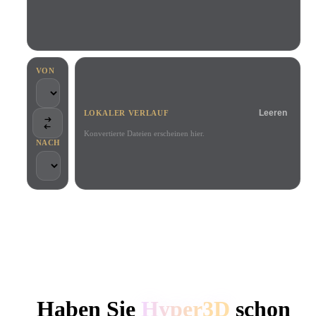
Anwendungsfälle
KI-Bild-Remix
KI-HDRI-Generator
3D-Mesh-Editor
3D Printing
Animation
KI-Bildverbesserer
3D-Modellsuchmaschine
Game
Automotive
KI-Texturengenerator
SVG-zu-3D-Konverter
Development
Design
VON
NFT Creation
E-commerce
Leeren
LOKALER VERLAUF
Character
VR/AR
Design
Konvertierte Dateien erscheinen hier.
NACH
Metaverse
Jewelry Design
Mechanical
Engineering
VON KREATIVEN UND TEAMS GENUTZT
Plug-Ins
Lokale Verarbeitung
Kein Konto erforderlich
Bis zu 200 MB
Blender
Unity
Unreal
HYPER3D KI-3D-GENERIERUNG
Godot
Maya
3DS Max
Haben Sie
Hyper3D
schon