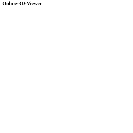
Online-3D-Viewer
Acht feste verwandte Viewer für diese Konverterseite.
STL-Viewer
DAE-Viewer
GLTF-Viewer
GLB-Viewer
USDZ-Viewer
PLY-Viewer
3DM-Viewer
3DS-Viewer