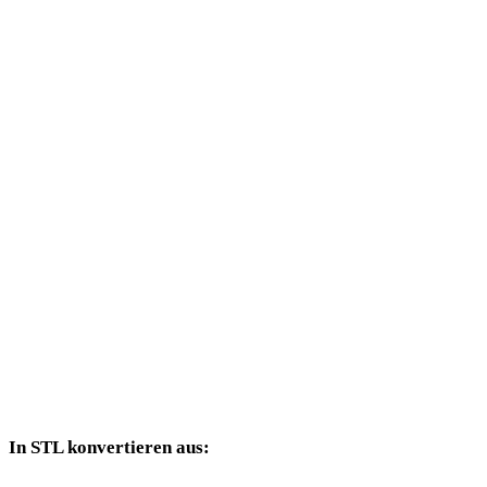
AVIF in DAE
AVIF in 3DS
AVIF in 3DM
AVIF in DXF
AVIF in DWG
AVIF in PNG
AVIF in JPG
AVIF in JPEG
AVIF in WEBP
In STL konvertieren aus:
Weitere Quellformate, deren Zielauswahl STL enthält.