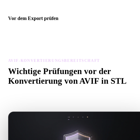
Vor dem Export prüfen
Prüfen Sie Geometrie, Materialien, Skalierung und Asset-Bereitscha
mit Viewer und verwandten Tools, bevor Sie die endgültige Datei
herunterladen.
AVIF-KONVERTIERUNGSBEREITSCHAFT
Wichtige Prüfungen vor der
Konvertierung von AVIF in STL
Nutzen Sie diese Prüfungen, um Überraschungen beim Wechsel v
.AVIF zu .STL zu vermeiden.