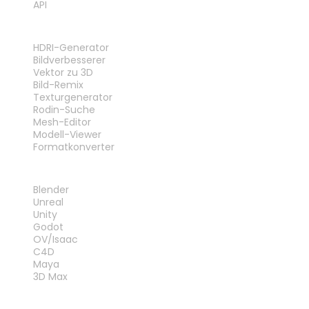
API
WERKZEUGE
HDRI-Generator
Bildverbesserer
Vektor zu 3D
Bild-Remix
Texturgenerator
Rodin-Suche
Mesh-Editor
Modell-Viewer
Formatkonverter
PLUG-INS
Blender
Unreal
Unity
Godot
OV/Isaac
C4D
Maya
3D Max
RECHTLICHES