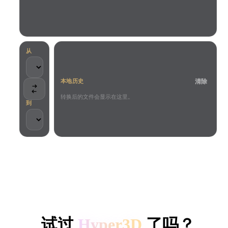
用例
AI 图像重混
AI HDRI 生成器
3D 网格 편집기
3D Printing
Animation
AI 图像增强器
3D 模型搜索引擎
Game
Automotive
AI 纹理生成器
SVG 转 3D 转换器
Development
Design
从
NFT Creation
E-commerce
清除
本地历史
Character
VR/AR
Design
转换后的文件会显示在这里。
到
Metaverse
Jewelry Design
Mechanical
Engineering
客户与团队信任
插件
本地处理
无需账号
最大 200MB
Blender
Unity
Unreal
HYPER3D AI 3D 生成
Godot
Maya
3DS Max
试过
Hyper3D
了吗？