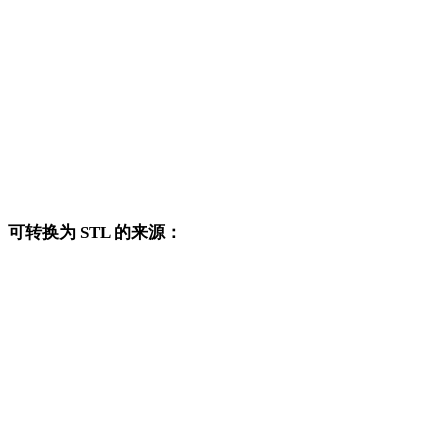
AVIF 转 DWG
AVIF 转 PNG
AVIF 转 JPG
AVIF 转 JPEG
AVIF 转 WEBP
可转换为 STL 的来源：
这些来源格式也可以进入已发布的 STL 目标转换页面。
OBJ 转 STL
FBX 转 STL
USDZ 转 STL
GLB 转 STL