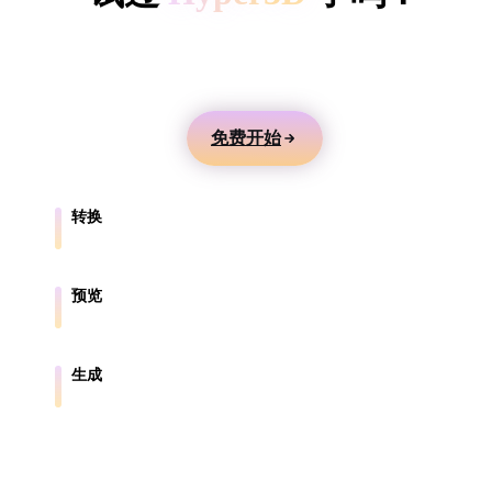
ComfyUI
用文本或图片生成 3D 模型，在线预览，并导出到游
戏、产品、AR 和 3D 打印工作流。
风格
Abstract
Anime
Cartoon
Cel-Shaded
免费开始
Fantasy
Flat
Gothic
Hand-Painte
转换
Industrial
Isometric
Low Poly
Medieval
在浏览器支持的格式之间转换模型。
Minimalist
Modern
Organic
Photorealisti
预览
在线检查源文件和转换后的文件。
Pixel Art
Realistic
Retro
Stylized
生成
从文本或图片创建新的 3D 资产。
Voxel