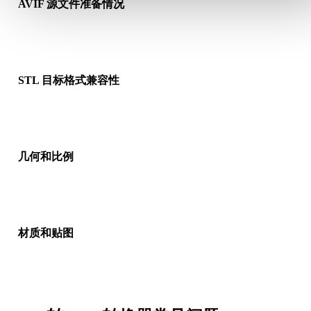
AVIF 源文件准备情况
检查 AVIF 文件是否能正常打开，并确认是否包含源格式需要的
质、贴图或二进制配套数据。
STL 目标格式兼容性
确认目标应用、引擎、切片软件、AR 查看器或生产流程是否接
STL。
几何和比例
预览转换结果，检查比例、方向、网格可见性、法线以及对象数
是否符合预期。
材质和贴图
部分转换会简化材质或外部贴图引用，因此发布或交付前请检查
果。