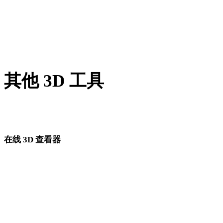
GCODE 转 STL
PNG 转 STL
Show 8 more
其他 3D 工具
进入下一步工作流前，可在相关在线 3D 查看器中检查源资产
转换后的资产。
在线 3D 查看器
为此转换页面固定选择的 8 个相关查看器。
STL 查看器
DAE 查看器