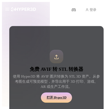
登录
产品
工具
3D 格式转换器
AVIF 转 STL 转换器
功能
Rodin
ChatAvatar
API
图片转 3D
文本转 3D
定价
上传一张图片，即刻获得 3D 物
从文字提示到 3D 物体 
体。
刻完成。
资源
AI 图片生成器
AI 视频生成器
免费 AVIF 转 STL 转换器
用一句简单提示生成高质
用 AI 从文字或图片创作视频。
内容。
使用 Hyper3D 将 AVIF 图片转换为 STL 3D 资产。从参
社区
考图生成可预览模型，并导出用于 3D 打印、游戏、
API
AR 或生产工作流。
将我们的创意 AI 接入你的应用
或工作流。
故事
研究
博客
打开 Hyper3D
OmniCraft