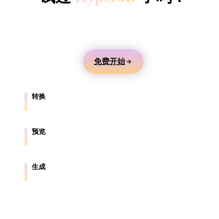
ComfyUI
用文本或图片生成 3D 模型，在线预览，并导出到游
戏、产品、AR 和 3D 打印工作流。
风格
Abstract
Anime
Cartoon
Cel-Shaded
免费开始
Fantasy
Flat
Gothic
Hand-Painte
转换
Industrial
Isometric
Low Poly
Medieval
在浏览器支持的格式之间转换模型。
Minimalist
Modern
Organic
Photorealisti
预览
在线检查源文件和转换后的文件。
Pixel Art
Realistic
Retro
Stylized
生成
从文本或图片创建新的 3D 资产。
Voxel