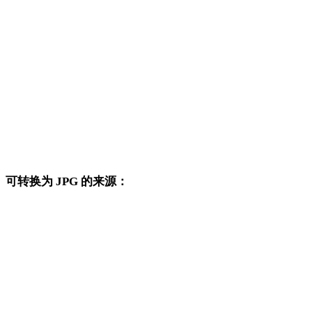
AVIF 转 DXF
AVIF 转 DWG
AVIF 转 PNG
AVIF 转 JPEG
AVIF 转 WEBP
可转换为 JPG 的来源：
这些来源格式也可以进入已发布的 JPG 目标转换页面。
PNG 转 JPG
JPEG 转 JPG
WEBP 转 JPG