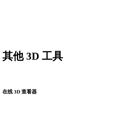
BMP 转 JPG
GIF 转 JPG
SVG 转 JPG
其他 3D 工具
进入下一步工作流前，可在相关在线 3D 查看器中检查源资产
转换后的资产。
在线 3D 查看器
为此转换页面固定选择的 8 个相关查看器。
3DS 查看器
DAE 查看器