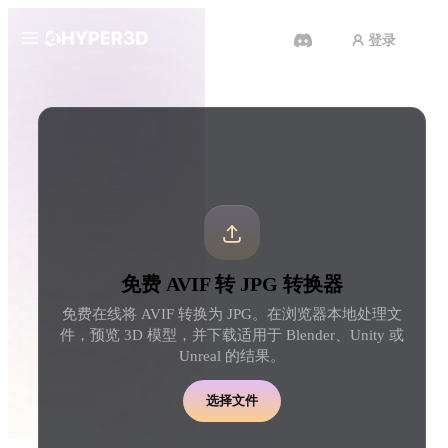
登录
产品
工具
3D 格式转换器
AVIF 转 JPG 转换器
功能
Rodin
ChatAvatar
API
图片转 3D
文本转 3D
定价
上传一张图片，即刻获得 3D 物
从文字提示到 3D 物体 
体。
刻完成。
资源
AI 图片生成器
AI 视频生成器
免费 AVIF 转 JPG 转换器
用一句简单提示生成高质
用 AI 从文字或图片创作视频。
内容。
免费在线将 AVIF 转换为 JPG。在浏览器本地处理文
社区
件，预览 3D 模型，并下载适用于 Blender、Unity 或
API
Unreal 的结果。
将我们的创意 AI 接入你的应用
或工作流。
故事
研究
博客
选择文件
OmniCraft