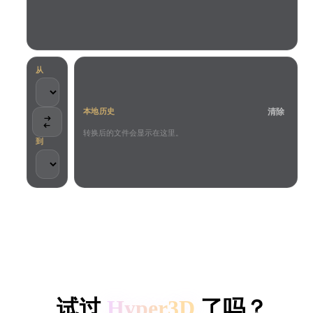
用例
AI 图像重混
AI HDRI 生成器
3D 网格 편집기
3D Printing
Animation
AI 图像增强器
3D 模型搜索引擎
Game
Automotive
AI 纹理生成器
SVG 转 3D 转换器
Development
Design
从
NFT Creation
E-commerce
清除
本地历史
Character
VR/AR
Design
转换后的文件会显示在这里。
到
Metaverse
Jewelry Design
Mechanical
Engineering
客户与团队信任
插件
本地处理
无需账号
最大 200MB
Blender
Unity
Unreal
HYPER3D AI 3D 生成
Godot
Maya
3DS Max
试过
Hyper3D
了吗？