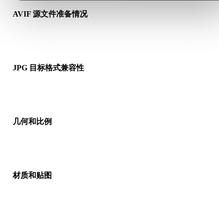
AVIF 源文件准备情况
检查 AVIF 文件是否能正常打开，并确认是否包含源格式需要的
质、贴图或二进制配套数据。
JPG 目标格式兼容性
确认目标应用、引擎、切片软件、AR 查看器或生产流程是否接
JPG。
几何和比例
预览转换结果，检查比例、方向、网格可见性、法线以及对象数
是否符合预期。
材质和贴图
部分转换会简化材质或外部贴图引用，因此发布或交付前请检查
果。