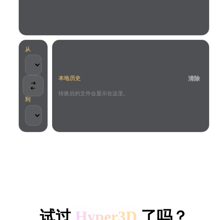
用例
AI 图像重混
AI HDRI 生成器
3D 网格 편집기
3D Printing
Animation
AI 图像增强器
3D 模型搜索引擎
Game
Automotive
AI 纹理生成器
SVG 转 3D 转换器
Development
Design
从
NFT Creation
E-commerce
清除
本地历史
Character
VR/AR
Design
转换后的文件会显示在这里。
到
Metaverse
Jewelry Design
Mechanical
Engineering
客户与团队信任
插件
本地处理
无需账号
最大 200MB
Blender
Unity
Unreal
HYPER3D AI 3D 生成
Godot
Maya
3DS Max
试过
Hyper3D
了吗？