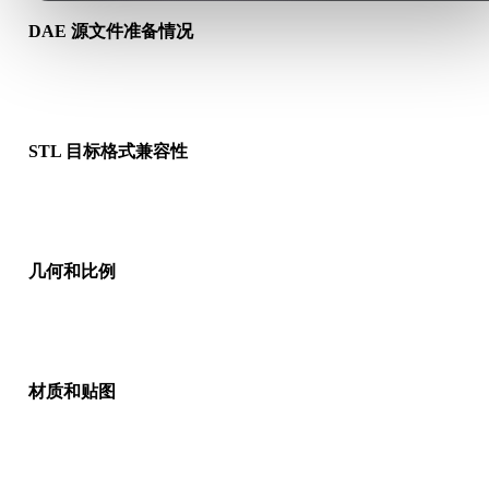
DAE 源文件准备情况
检查 DAE 文件是否能正常打开，并确认是否包含源格式需要的
质、贴图或二进制配套数据。
STL 目标格式兼容性
确认目标应用、引擎、切片软件、AR 查看器或生产流程是否接
STL。
几何和比例
预览转换结果，检查比例、方向、网格可见性、法线以及对象数
是否符合预期。
材质和贴图
部分转换会简化材质或外部贴图引用，因此发布或交付前请检查
果。