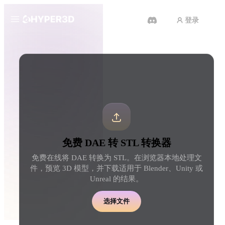
登录
产品
工具
3D 格式转换器
DAE 转 STL 转换器
功能
Rodin
ChatAvatar
API
图片转 3D
文本转 3D
定价
上传一张图片，即刻获得 3D 物
从文字提示到 3D 物体 
体。
刻完成。
资源
AI 图片生成器
AI 视频生成器
免费 DAE 转 STL 转换器
用一句简单提示生成高质
用 AI 从文字或图片创作视频。
内容。
免费在线将 DAE 转换为 STL。在浏览器本地处理文
社区
件，预览 3D 模型，并下载适用于 Blender、Unity 或
API
Unreal 的结果。
将我们的创意 AI 接入你的应用
或工作流。
故事
研究
博客
选择文件
OmniCraft