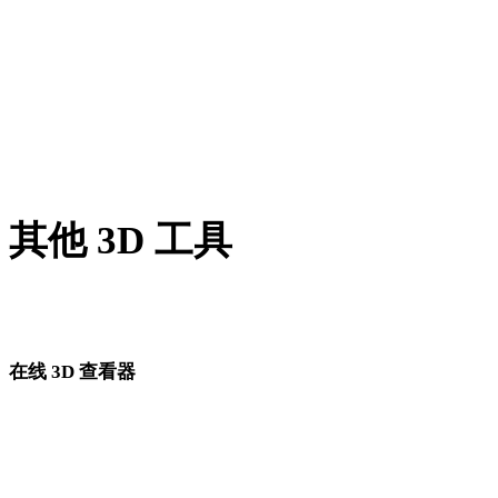
GCODE 转 STL
PNG 转 STL
JPG 转 STL
Show 8 more
其他 3D 工具
进入下一步工作流前，可在相关在线 3D 查看器中检查源资产
转换后的资产。
在线 3D 查看器
为此转换页面固定选择的 8 个相关查看器。
GLB 查看器