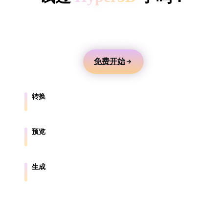
ComfyUI
用文本或图片生成 3D 模型，在线预览，并导出到游
戏、产品、AR 和 3D 打印工作流。
风格
Abstract
Anime
Cartoon
Cel-Shaded
免费开始
Fantasy
Flat
Gothic
Hand-Painte
转换
Industrial
Isometric
Low Poly
Medieval
在浏览器支持的格式之间转换模型。
Minimalist
Modern
Organic
Photorealisti
预览
在线检查源文件和转换后的文件。
Pixel Art
Realistic
Retro
Stylized
生成
从文本或图片创建新的 3D 资产。
Voxel