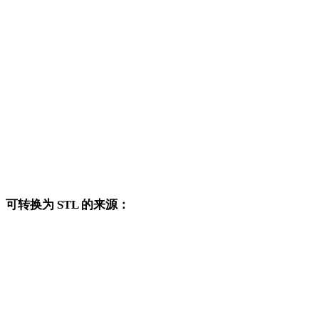
DAE 转 OBJ
DAE 转 FBX
DAE 转 USDZ
DAE 转 GLB
DAE 转 GLTF
DAE 转 PLY
可转换为 STL 的来源：
这些来源格式也可以进入已发布的 STL 目标转换页面。
OBJ 转 STL
FBX 转 STL