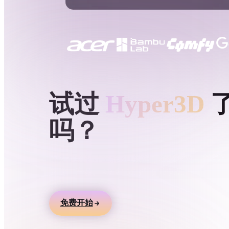
用例
3D Printing
Animatio
NFT Creation
E-commer
Jewelry
Metaverse
Design
HYPER3D AI 3D 生成
试过
Hyper3D
插件
吗？
Blender
Unity
Unreal
God
风格
用文本或图片生成 3D 模型，在线预览，并导
游戏、产品、AR 和 3D 打印工作流。
Abstract
Anime
Cart
免费开始
Hand-Painted
Industrial
Isome