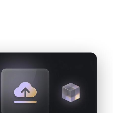
Stylized
Voxel
求。