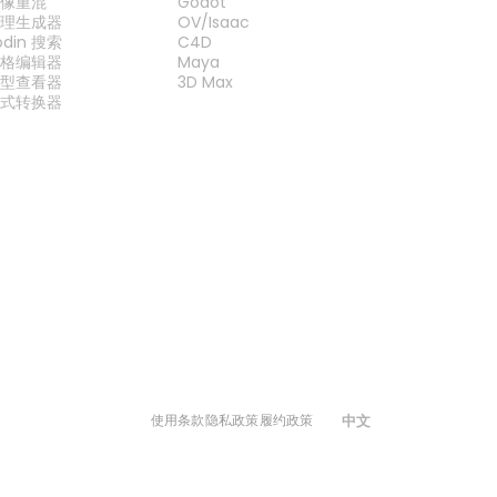
图像重混
Godot
纹理生成器
OV/Isaac
odin 搜索
C4D
网格编辑器
Maya
模型查看器
3D Max
格式转换器
中文
使用条款
隐私政策
履约政策