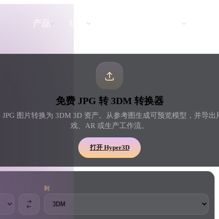
API
定价
产品
功能
资源
文本转 3D
免费 JPG 转 3DM 转换器
从文字提示到 3D 物体 —— 即刻完成。
D 将 JPG 图片转换为 3DM 3D 资产。从参考图生成可预览模型，并导出
戏、AR 或生产工作流。
API
将我们的创意 AI 接入你的应用或工作
打开 Hyper3D
流。
到
3D 模型搜索引擎
器
SVG 转 3D 转换器