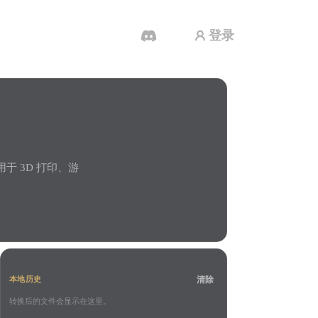
登录
AI 视频生成器
用 AI 从文字或图片创作视频。
用于 3D 打印、游
3D 网格 편집기
清除
本地历史
转换后的文件会显示在这里。