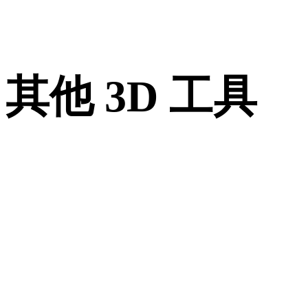
其他 3D 工具
进入下一步工作流前，可在相关在线 3D 查看器中检查源资产
转换后的资产。