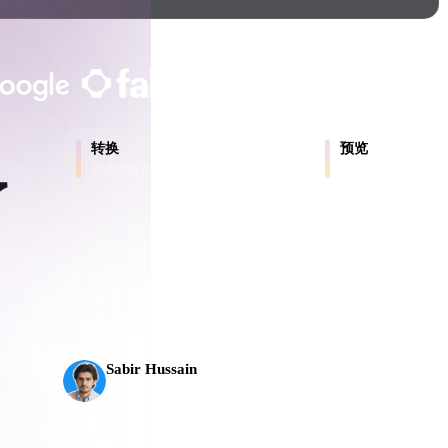
Game
n
Development
客户与团队信任
ce
VR/AR
本地处理
无需账号
最大 200MB
Mechanical
转换
预览
Engineering
在浏览器支持的格式之间转换模型。
在线检查源文件和转
了
ot
Maya
3DS Max
ComfyUI
AI 3D 到达了新的门槛。Rodin Gen-2.5 几何约 
出到
结构清晰，并能输出可投入生产的结果。
oon
Cel-Shaded
Fantasy
Sabir Hussain
AI 与技术爱好者
tric
Low Poly
Medieval