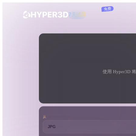
订阅
产品
工具
3D 格式转换器
JPG 转 3DM 转换器
功能
Rodin
ChatAvatar
API
图片转 3D
定价
上传一张图片，即刻获得 3D 物体。
使用 Hyper3
资源
AI 图片生成器
用一句简单提示生成高质量视觉内容。
社区
OmniCraft
从
AI 图像重混
AI 纹理生成器
故事
研究
博客
AI 图像增强器
AI HDRI 生成