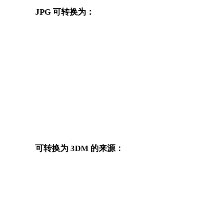
JPG 可转换为：
从 JPG 出发还可以进入这些已发布的目标格式转换页面。
作
JPG 转 OBJ
JPG 转 FBX
JPG 转 GLB
JPG 转 GLTF
JPG 转 DAE
JPG 转 3DS
JPG 转 PNG
JPG 转 JPEG
可转换为 3DM 的来源：
这些来源格式也可以进入已发布的 3DM 目标转换页面。
PNG 转 3DM
JPEG 转 3DM
TIFF 转 3DM
GIF 转 3DM