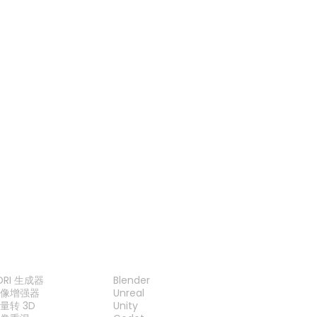
FBX 查看器
USDZ 查看器
3DM 查看器
3MF 查看器
工具
插件
DRI 生成器
Blender
图像增强器
Unreal
量转 3D
Unity