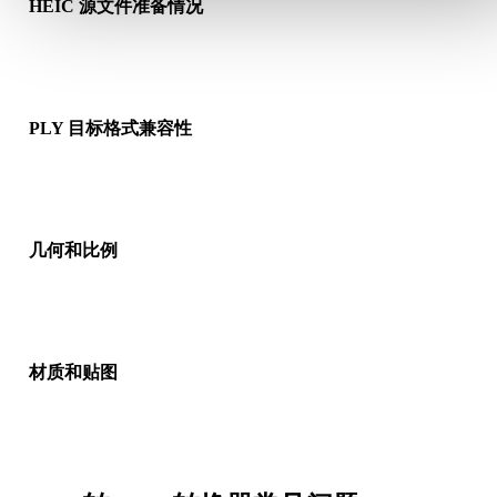
HEIC 源文件准备情况
检查 HEIC 文件是否能正常打开，并确认是否包含源格式需要的
质、贴图或二进制配套数据。
PLY 目标格式兼容性
确认目标应用、引擎、切片软件、AR 查看器或生产流程是否接
PLY。
几何和比例
预览转换结果，检查比例、方向、网格可见性、法线以及对象数
是否符合预期。
材质和贴图
部分转换会简化材质或外部贴图引用，因此发布或交付前请检查
果。