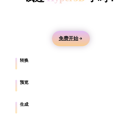
ComfyUI
用文本或图片生成 3D 模型，在线预览，并导出到游
戏、产品、AR 和 3D 打印工作流。
风格
Abstract
Anime
Cartoon
Cel-Shaded
免费开始
Fantasy
Flat
Gothic
Hand-Painte
转换
Industrial
Isometric
Low Poly
Medieval
在浏览器支持的格式之间转换模型。
Minimalist
Modern
Organic
Photorealisti
预览
在线检查源文件和转换后的文件。
Pixel Art
Realistic
Retro
Stylized
生成
从文本或图片创建新的 3D 资产。
Voxel