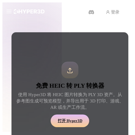
登录
产品
工具
3D 格式转换器
HEIC 转 PLY 转换器
功能
Rodin
ChatAvatar
API
图片转 3D
文本转 3D
定价
上传一张图片，即刻获得 3D 物
从文字提示到 3D 物体 
体。
刻完成。
资源
AI 图片生成器
AI 视频生成器
免费 HEIC 转 PLY 转换器
用一句简单提示生成高质
用 AI 从文字或图片创作视频。
内容。
使用 Hyper3D 将 HEIC 图片转换为 PLY 3D 资产。从
社区
参考图生成可预览模型，并导出用于 3D 打印、游戏、
API
AR 或生产工作流。
将我们的创意 AI 接入你的应用
或工作流。
故事
研究
博客
打开 Hyper3D
OmniCraft