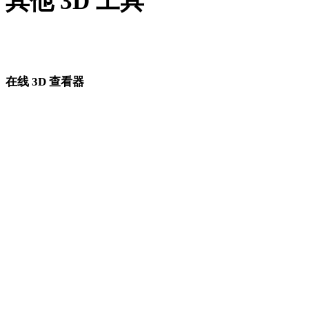
其他 3D 工具
进入下一步工作流前，可在相关在线 3D 查看器中检查源资产
转换后的资产。
在线 3D 查看器
为此转换页面固定选择的 8 个相关查看器。
GLB 查看器
USDZ 查看器
3MF 查看器
3DM 查看器
DAE 查看器
3DS 查看器