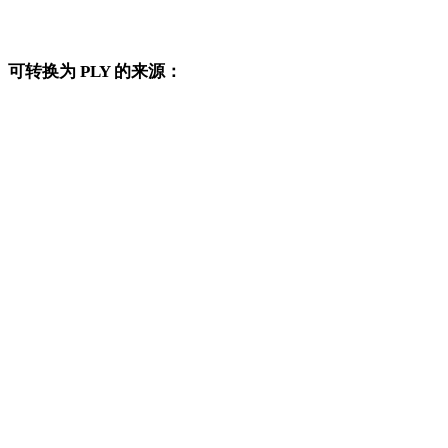
HEIC 转 DWG
可转换为 PLY 的来源：
这些来源格式也可以进入已发布的 PLY 目标转换页面。
OBJ 转 PLY
FBX 转 PLY
USDZ 转 PLY
STL 转 PLY
GLB 转 PLY
GLTF 转 PLY
3MF 转 PLY