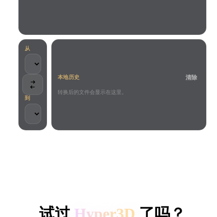
用例
AI 图像重混
AI HDRI 生成器
3D 网格 편집기
3D Printing
Animation
AI 图像增强器
3D 模型搜索引擎
Game
Automotive
AI 纹理生成器
SVG 转 3D 转换器
Development
Design
从
NFT Creation
E-commerce
清除
本地历史
Character
VR/AR
Design
转换后的文件会显示在这里。
到
Metaverse
Jewelry Design
Mechanical
Engineering
客户与团队信任
插件
本地处理
无需账号
最大 200MB
Blender
Unity
Unreal
HYPER3D AI 3D 生成
Godot
Maya
3DS Max
试过
Hyper3D
了吗？