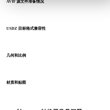
AVIF 源文件准备情况
检查 AVIF 文件是否能正常打开，并确认是否包含源格式需要的
质、贴图或二进制配套数据。
USDZ 目标格式兼容性
确认目标应用、引擎、切片软件、AR 查看器或生产流程是否接
USDZ。
几何和比例
预览转换结果，检查比例、方向、网格可见性、法线以及对象数
是否符合预期。
材质和贴图
部分转换会简化材质或外部贴图引用，因此发布或交付前请检查
果。