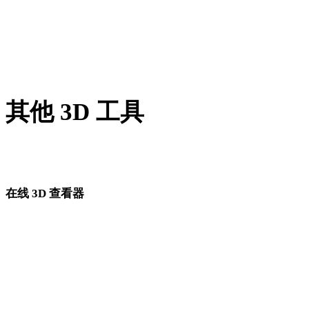
PNG 转 USDZ
JPG 转 USDZ
Show 7 more
其他 3D 工具
进入下一步工作流前，可在相关在线 3D 查看器中检查源资产
转换后的资产。
在线 3D 查看器
为此转换页面固定选择的 8 个相关查看器。
DAE 查看器
FBX 查看器