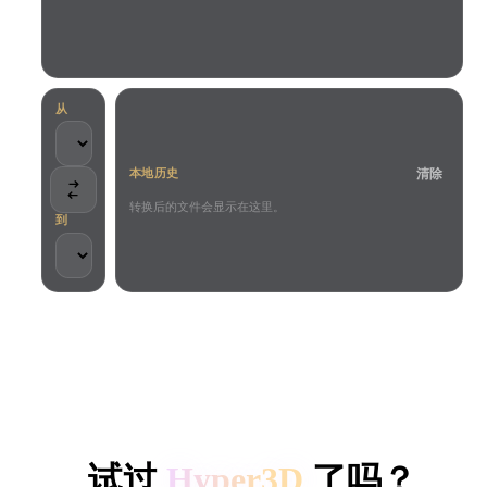
用例
AI 图像重混
AI HDRI 生成器
3D 网格 편집기
3D Printing
Animation
AI 图像增强器
3D 模型搜索引擎
Game
Automotive
AI 纹理生成器
SVG 转 3D 转换器
Development
Design
从
NFT Creation
E-commerce
清除
本地历史
Character
VR/AR
Design
转换后的文件会显示在这里。
到
Metaverse
Jewelry Design
Mechanical
Engineering
客户与团队信任
插件
本地处理
无需账号
最大 200MB
Blender
Unity
Unreal
HYPER3D AI 3D 生成
Godot
Maya
3DS Max
试过
Hyper3D
了吗？