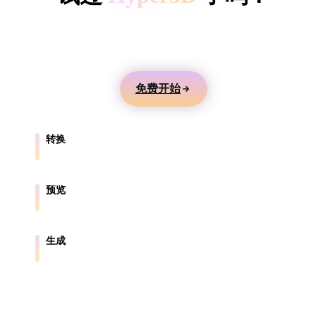
ComfyUI
用文本或图片生成 3D 模型，在线预览，并导出到游
戏、产品、AR 和 3D 打印工作流。
风格
Abstract
Anime
Cartoon
Cel-Shaded
免费开始
Fantasy
Flat
Gothic
Hand-Painte
转换
Industrial
Isometric
Low Poly
Medieval
在浏览器支持的格式之间转换模型。
Minimalist
Modern
Organic
Photorealisti
预览
在线检查源文件和转换后的文件。
Pixel Art
Realistic
Retro
Stylized
生成
从文本或图片创建新的 3D 资产。
Voxel