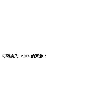
AVIF 转 DWG
AVIF 转 PNG
AVIF 转 JPG
AVIF 转 JPEG
AVIF 转 WEBP
可转换为 USDZ 的来源：
这些来源格式也可以进入已发布的 USDZ 目标转换页面。
OBJ 转 USDZ
FBX 转 USDZ
STL 转 USDZ
GLB 转 USDZ