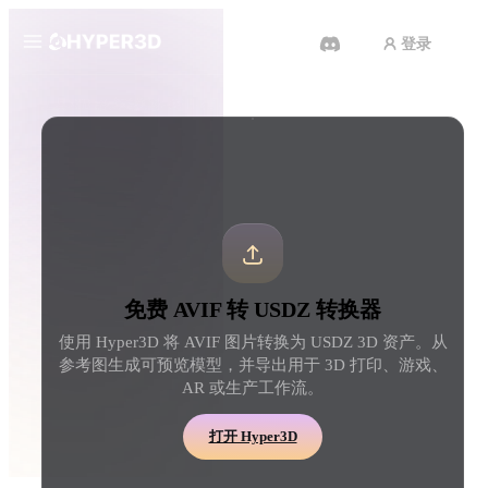
登录
产品
工具
3D 格式转换器
AVIF 转 USDZ 转换器
功能
Rodin
ChatAvatar
API
图片转 3D
文本转 3D
定价
上传一张图片，即刻获得 3D 物
从文字提示到 3D 物体 
体。
刻完成。
资源
AI 图片生成器
AI 视频生成器
免费 AVIF 转 USDZ 转换器
用一句简单提示生成高质
用 AI 从文字或图片创作视频。
内容。
使用 Hyper3D 将 AVIF 图片转换为 USDZ 3D 资产。从
社区
参考图生成可预览模型，并导出用于 3D 打印、游戏、
API
AR 或生产工作流。
将我们的创意 AI 接入你的应用
或工作流。
故事
研究
博客
打开 Hyper3D
OmniCraft