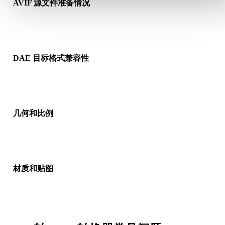
AVIF 源文件准备情况
检查 AVIF 文件是否能正常打开，并确认是否包含源格式需要的
质、贴图或二进制配套数据。
DAE 目标格式兼容性
确认目标应用、引擎、切片软件、AR 查看器或生产流程是否接
DAE。
几何和比例
预览转换结果，检查比例、方向、网格可见性、法线以及对象数
是否符合预期。
材质和贴图
部分转换会简化材质或外部贴图引用，因此发布或交付前请检查
果。