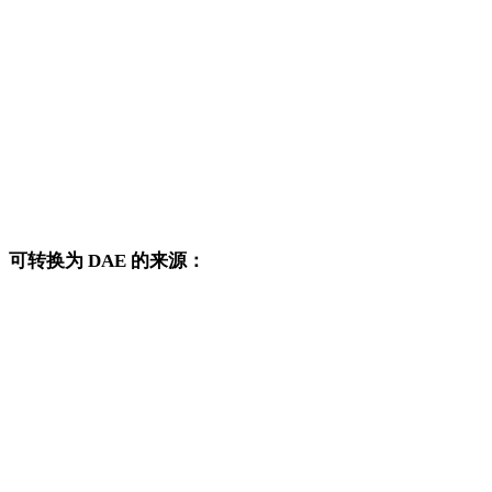
AVIF 转 DWG
AVIF 转 PNG
AVIF 转 JPG
AVIF 转 JPEG
AVIF 转 WEBP
可转换为 DAE 的来源：
这些来源格式也可以进入已发布的 DAE 目标转换页面。
OBJ 转 DAE
FBX 转 DAE
USDZ 转 DAE