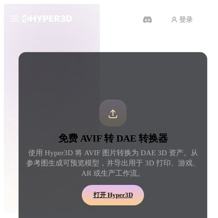
登录
产品
工具
3D 格式转换器
AVIF 转 DAE 转换器
功能
Rodin
ChatAvatar
API
图片转 3D
文本转 3D
定价
上传一张图片，即刻获得 3D 物
从文字提示到 3D 物体 
体。
刻完成。
资源
AI 图片生成器
AI 视频生成器
免费 AVIF 转 DAE 转换器
用一句简单提示生成高质
用 AI 从文字或图片创作视频。
内容。
使用 Hyper3D 将 AVIF 图片转换为 DAE 3D 资产。从
社区
参考图生成可预览模型，并导出用于 3D 打印、游戏、
API
AR 或生产工作流。
将我们的创意 AI 接入你的应用
或工作流。
故事
研究
博客
打开 Hyper3D
OmniCraft