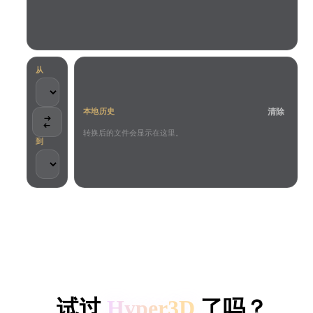
用例
AI 图像重混
AI HDRI 生成器
3D 网格 편집기
3D Printing
Animation
AI 图像增强器
3D 模型搜索引擎
Game
Automotive
AI 纹理生成器
SVG 转 3D 转换器
Development
Design
从
NFT Creation
E-commerce
清除
本地历史
Character
VR/AR
Design
转换后的文件会显示在这里。
到
Metaverse
Jewelry Design
Mechanical
Engineering
客户与团队信任
插件
本地处理
无需账号
最大 200MB
Blender
Unity
Unreal
HYPER3D AI 3D 生成
Godot
Maya
3DS Max
试过
Hyper3D
了吗？