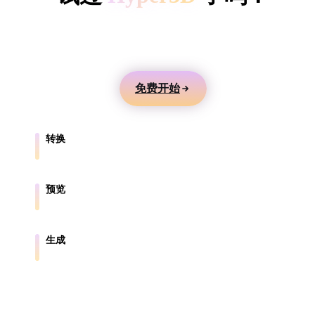
ComfyUI
用文本或图片生成 3D 模型，在线预览，并导出到游
戏、产品、AR 和 3D 打印工作流。
风格
Abstract
Anime
Cartoon
Cel-Shaded
免费开始
Fantasy
Flat
Gothic
Hand-Painte
转换
Industrial
Isometric
Low Poly
Medieval
在浏览器支持的格式之间转换模型。
Minimalist
Modern
Organic
Photorealisti
预览
在线检查源文件和转换后的文件。
Pixel Art
Realistic
Retro
Stylized
生成
从文本或图片创建新的 3D 资产。
Voxel