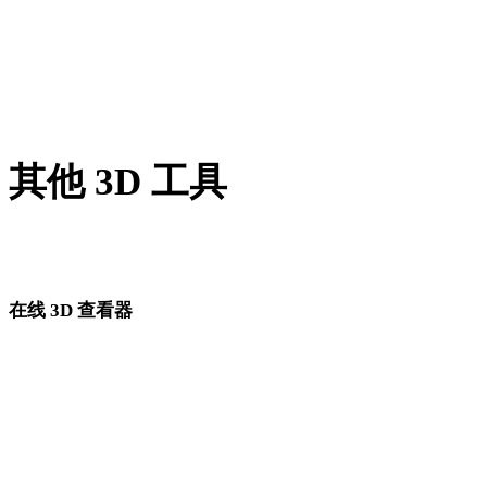
PNG 转 DAE
JPG 转 DAE
Show 7 more
其他 3D 工具
进入下一步工作流前，可在相关在线 3D 查看器中检查源资产
转换后的资产。
在线 3D 查看器
为此转换页面固定选择的 8 个相关查看器。
OBJ 查看器
GLB 查看器