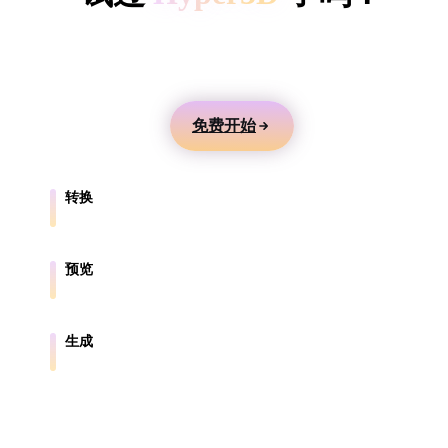
ComfyUI
用文本或图片生成 3D 模型，在线预览，并导出到游
戏、产品、AR 和 3D 打印工作流。
风格
Abstract
Anime
Cartoon
Cel-Shaded
免费开始
Fantasy
Flat
Gothic
Hand-Painte
转换
Industrial
Isometric
Low Poly
Medieval
在浏览器支持的格式之间转换模型。
Minimalist
Modern
Organic
Photorealisti
预览
在线检查源文件和转换后的文件。
Pixel Art
Realistic
Retro
Stylized
生成
从文本或图片创建新的 3D 资产。
Voxel