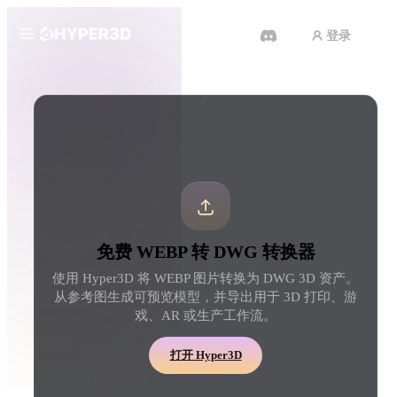
登录
产品
工具
3D 格式转换器
WEBP 转 DWG 转换器
功能
Rodin
ChatAvatar
API
图片转 3D
文本转 3D
定价
上传一张图片，即刻获得 3D 物
从文字提示到 3D 物体 
体。
刻完成。
资源
AI 图片生成器
AI 视频生成器
免费 WEBP 转 DWG 转换器
用一句简单提示生成高质
用 AI 从文字或图片创作视频。
内容。
使用 Hyper3D 将 WEBP 图片转换为 DWG 3D 资产。
社区
从参考图生成可预览模型，并导出用于 3D 打印、游
API
戏、AR 或生产工作流。
将我们的创意 AI 接入你的应用
或工作流。
故事
研究
博客
打开 Hyper3D
OmniCraft