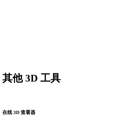
TIFF 转 DWG
GIF 转 DWG
HEIC 转 DWG
AVIF 转 DWG
SVG 转 DWG
其他 3D 工具
进入下一步工作流前，可在相关在线 3D 查看器中检查源资产
转换后的资产。
在线 3D 查看器
为此转换页面固定选择的 8 个相关查看器。