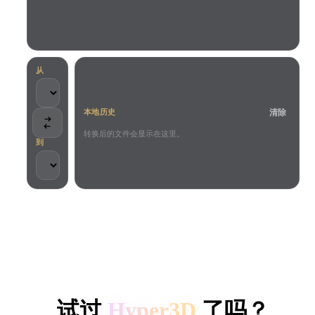
用例
AI 图像重混
AI HDRI 生成器
3D 网格 편집기
3D Printing
Animation
AI 图像增强器
3D 模型搜索引擎
Game
Automotive
AI 纹理生成器
SVG 转 3D 转换器
Development
Design
从
NFT Creation
E-commerce
清除
本地历史
Character
VR/AR
Design
转换后的文件会显示在这里。
到
Metaverse
Jewelry Design
Mechanical
Engineering
客户与团队信任
插件
本地处理
无需账号
最大 200MB
Blender
Unity
Unreal
HYPER3D AI 3D 生成
Godot
Maya
3DS Max
试过
Hyper3D
了吗？