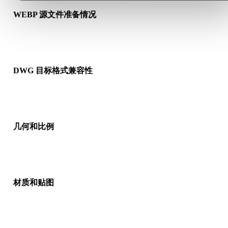
WEBP 源文件准备情况
检查 WEBP 文件是否能正常打开，并确认是否包含源格式需要
质、贴图或二进制配套数据。
DWG 目标格式兼容性
确认目标应用、引擎、切片软件、AR 查看器或生产流程是否接
DWG。
几何和比例
预览转换结果，检查比例、方向、网格可见性、法线以及对象数
是否符合预期。
材质和贴图
部分转换会简化材质或外部贴图引用，因此发布或交付前请检查
果。