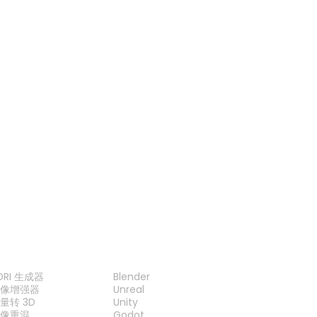
OBJ 查看器
FBX 查看器
3MF 查看器
GLB 查看器
工具
插件
DRI 生成器
Blender
图像增强器
Unreal
量转 3D
Unity
图像重混
Godot