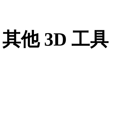
其他 3D 工具
进入下一步工作流前，可在相关在线 3D 查看器中检查源资产
转换后的资产。