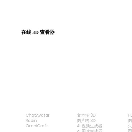
SVG 转 3DM
在线 3D 查看器
为此转换页面固定选择的 8 个相关查看器。
或
DAE 查看器
PLY 查看器
USDZ 查看器
GLTF 查看器
产品
功能
ChatAvatar
文本转 3D
H
Rodin
图片转 3D
OmniCraft
AI 视频生成器
矢
AI 图片生成器