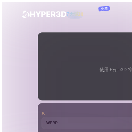
订阅
产品
工具
3D 格式转换器
WEBP 转 3DM 转换器
功能
Rodin
ChatAvatar
API
图片转 3D
定价
上传一张图片，即刻获得 3D 物体。
使用 Hyper3
资源
AI 图片生成器
用一句简单提示生成高质量视觉内容。
社区
OmniCraft
从
AI 图像重混
AI 纹理生成器
故事
研究
博客
AI 图像增强器
AI HDRI 生成