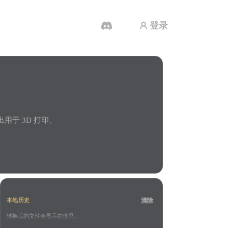
登录
AI 视频生成器
用 AI 从文字或图片创作视频。
出用于 3D 打印、
3D 网格 편집기
清除
本地历史
转换后的文件会显示在这里。