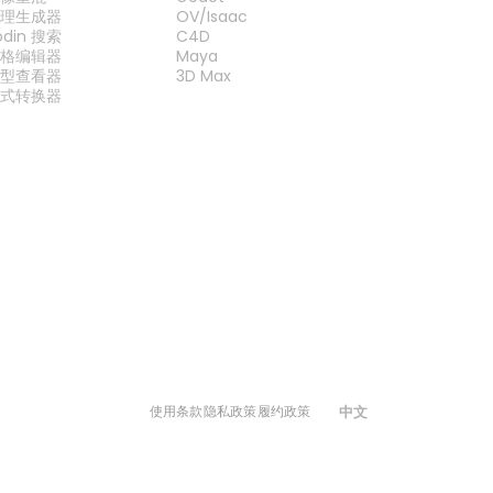
纹理生成器
OV/Isaac
odin 搜索
C4D
网格编辑器
Maya
模型查看器
3D Max
格式转换器
中文
使用条款
隐私政策
履约政策