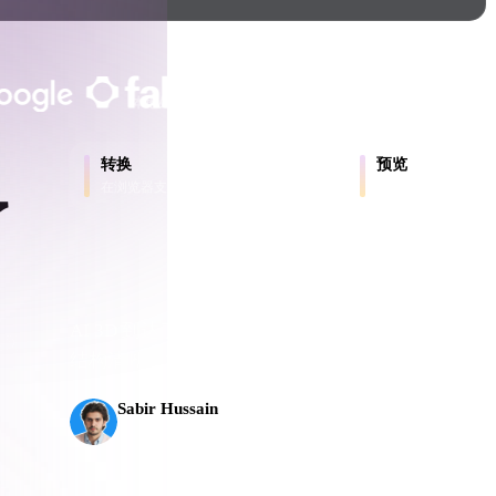
Game
n
Development
客户与团队信任
ce
VR/AR
本地处理
无需账号
最大 200MB
Mechanical
转换
预览
Engineering
在浏览器支持的格式之间转换模型。
在线检查源文件和转
了
ot
Maya
3DS Max
ComfyUI
AI 3D 到达了新的门槛。Rodin Gen-2.5 几何约 
出到
结构清晰，并能输出可投入生产的结果。
oon
Cel-Shaded
Fantasy
Sabir Hussain
AI 与技术爱好者
tric
Low Poly
Medieval