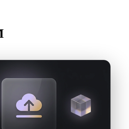
Stylized
Voxel
M
需求。