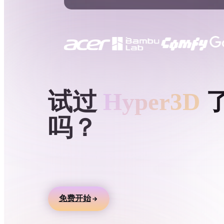
用例
3D Printing
Animatio
NFT Creation
E-commer
Jewelry
Metaverse
Design
HYPER3D AI 3D 生成
试过
Hyper3D
插件
吗？
Blender
Unity
Unreal
God
风格
用文本或图片生成 3D 模型，在线预览，并导
游戏、产品、AR 和 3D 打印工作流。
Abstract
Anime
Cart
免费开始
Hand-Painted
Industrial
Isome