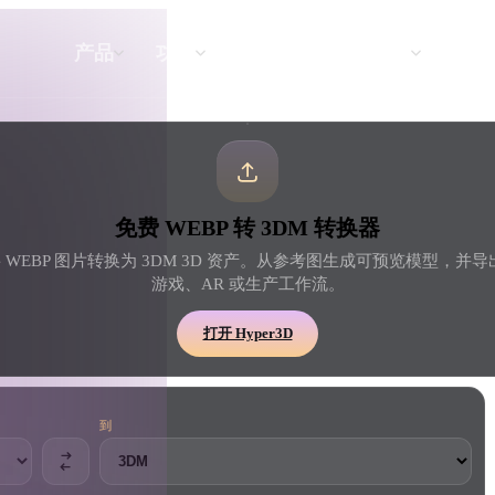
API
定价
产品
功能
资源
文本转 3D
免费 WEBP 转 3DM 转换器
从文字提示到 3D 物体 —— 即刻完成。
D 将 WEBP 图片转换为 3DM 3D 资产。从参考图生成可预览模型，并导
游戏、AR 或生产工作流。
API
将我们的创意 AI 接入你的应用或工作
打开 Hyper3D
流。
到
3D 模型搜索引擎
器
SVG 转 3D 转换器