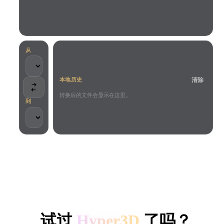
用例
AI 图像重混
AI HDRI 生成器
3D 网格 편집기
3D Printing
Animation
AI 图像增强器
3D 模型搜索引擎
Game
Automotive
AI 纹理生成器
SVG 转 3D 转换器
Development
Design
从
NFT Creation
E-commerce
清除
本地历史
Character
VR/AR
Design
转换后的文件会显示在这里。
到
Metaverse
Jewelry Design
Mechanical
Engineering
客户与团队信任
插件
本地处理
无需账号
最大 200MB
Blender
Unity
Unreal
HYPER3D AI 3D 生成
Godot
Maya
3DS Max
试过
Hyper3D
了吗？