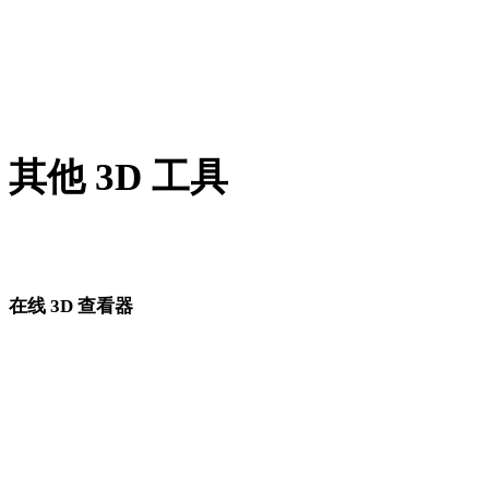
PNG 转 OBJ
JPG 转 OBJ
Show 7 more
其他 3D 工具
进入下一步工作流前，可在相关在线 3D 查看器中检查源资产
转换后的资产。
在线 3D 查看器
为此转换页面固定选择的 8 个相关查看器。
GLB 查看器
GLTF 查看器