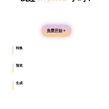
ComfyUI
用文本或图片生成 3D 模型，在线预览，并导出到游
戏、产品、AR 和 3D 打印工作流。
风格
Abstract
Anime
Cartoon
Cel-Shaded
免费开始
Fantasy
Flat
Gothic
Hand-Painte
转换
Industrial
Isometric
Low Poly
Medieval
在浏览器支持的格式之间转换模型。
Minimalist
Modern
Organic
Photorealisti
预览
在线检查源文件和转换后的文件。
Pixel Art
Realistic
Retro
Stylized
生成
从文本或图片创建新的 3D 资产。
Voxel