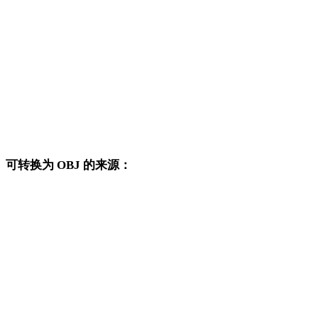
SVG 转 DWG
SVG 转 PNG
SVG 转 JPG
SVG 转 JPEG
SVG 转 WEBP
可转换为 OBJ 的来源：
这些来源格式也可以进入已发布的 OBJ 目标转换页面。
FBX 转 OBJ
USDZ 转 OBJ
STL 转 OBJ
GLB 转 OBJ