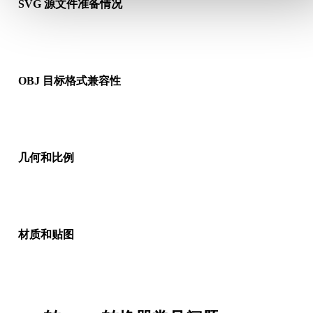
SVG 源文件准备情况
检查 SVG 文件是否能正常打开，并确认是否包含源格式需要的
质、贴图或二进制配套数据。
OBJ 目标格式兼容性
确认目标应用、引擎、切片软件、AR 查看器或生产流程是否接
OBJ。
几何和比例
预览转换结果，检查比例、方向、网格可见性、法线以及对象数
是否符合预期。
材质和贴图
部分转换会简化材质或外部贴图引用，因此发布或交付前请检查
果。