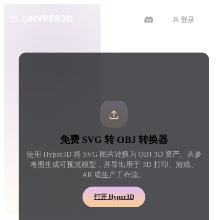
登录
产品
工具
3D 格式转换器
SVG 转 OBJ 转换器
功能
Rodin
ChatAvatar
API
图片转 3D
文本转 3D
定价
上传一张图片，即刻获得 3D 物
从文字提示到 3D 物体 
体。
刻完成。
资源
AI 图片生成器
AI 视频生成器
免费 SVG 转 OBJ 转换器
用一句简单提示生成高质
用 AI 从文字或图片创作视频。
内容。
使用 Hyper3D 将 SVG 图片转换为 OBJ 3D 资产。从参
社区
考图生成可预览模型，并导出用于 3D 打印、游戏、
API
AR 或生产工作流。
将我们的创意 AI 接入你的应用
或工作流。
故事
研究
博客
打开 Hyper3D
OmniCraft