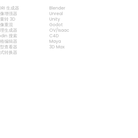
工具
插件
DRI 生成器
Blender
图像增强器
Unreal
量转 3D
Unity
图像重混
Godot
纹理生成器
OV/Isaac
odin 搜索
C4D
网格编辑器
Maya
模型查看器
3D Max
格式转换器