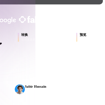
Game
n
Development
客户与团队信任
ce
VR/AR
本地处理
无需账号
最大 200MB
Mechanical
转换
预览
Engineering
在浏览器支持的格式之间转换模型。
在线检查源文件和转
了
ot
Maya
3DS Max
ComfyUI
AI 3D 到达了新的门槛。Rodin Gen-2.5 几何约 
出到
结构清晰，并能输出可投入生产的结果。
oon
Cel-Shaded
Fantasy
Sabir Hussain
AI 与技术爱好者
tric
Low Poly
Medieval