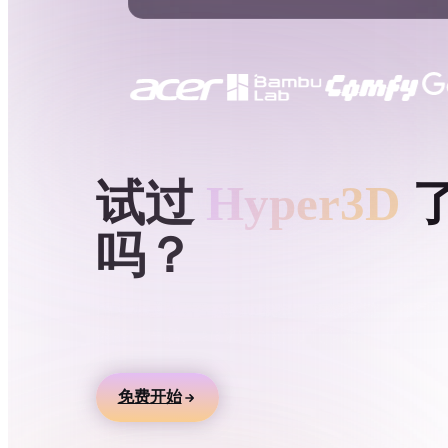
用例
3D Printing
Animatio
NFT Creation
E-commer
Jewelry
Metaverse
Design
HYPER3D AI 3D 生成
试过
Hyper3D
插件
吗？
Blender
Unity
Unreal
God
风格
用文本或图片生成 3D 模型，在线预览，并导
游戏、产品、AR 和 3D 打印工作流。
Abstract
Anime
Cart
免费开始
Hand-Painted
Industrial
Isome