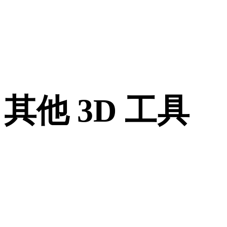
其他 3D 工具
进入下一步工作流前，可在相关在线 3D 查看器中检查源资产
转换后的资产。