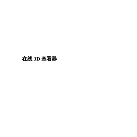
3DS 转 USDZ
DXF 转 USDZ
X 转 USDZ
BLEND 转 USDZ
Show 7 more
在线 3D 查看器
为此转换页面固定选择的 8 个相关查看器。
或
3DM 查看器
USDZ 查看器
GLTF 查看器
GLB 查看器