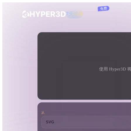
订阅
产品
工具
3D 格式转换器
SVG 转 USDZ 转换器
功能
Rodin
ChatAvatar
API
图片转 3D
定价
上传一张图片，即刻获得 3D 物体。
使用 Hyper3
资源
AI 图片生成器
用一句简单提示生成高质量视觉内容。
社区
OmniCraft
从
AI 图像重混
AI 纹理生成器
故事
研究
博客
AI 图像增强器
AI HDRI 生成