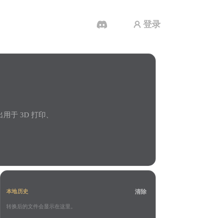
登录
AI 视频生成器
用 AI 从文字或图片创作视频。
出用于 3D 打印、
3D 网格 편집기
清除
本地历史
转换后的文件会显示在这里。