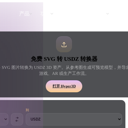
API
定价
产品
功能
资源
文本转 3D
免费 SVG 转 USDZ 转换器
从文字提示到 3D 物体 —— 即刻完成。
D 将 SVG 图片转换为 USDZ 3D 资产。从参考图生成可预览模型，并导
游戏、AR 或生产工作流。
API
将我们的创意 AI 接入你的应用或工作
打开 Hyper3D
流。
到
3D 模型搜索引擎
器
SVG 转 3D 转换器