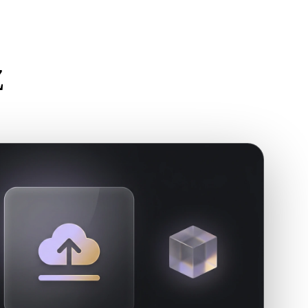
Stylized
Voxel
Z
需求。