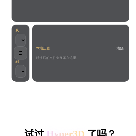
用例
AI 图像重混
AI HDRI 生成器
3D 网格 편집기
3D Printing
Animation
AI 图像增强器
3D 模型搜索引擎
Game
Automotive
AI 纹理生成器
SVG 转 3D 转换器
Development
Design
从
NFT Creation
E-commerce
清除
本地历史
Character
VR/AR
Design
转换后的文件会显示在这里。
到
Metaverse
Jewelry Design
Mechanical
Engineering
客户与团队信任
插件
本地处理
无需账号
最大 200MB
Blender
Unity
Unreal
HYPER3D AI 3D 生成
Godot
Maya
3DS Max
试过
Hyper3D
了吗？