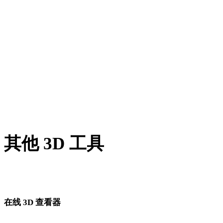
WEBP 转 DXF
TIFF 转 DXF
GIF 转 DXF
HEIC 转 DXF
AVIF 转 DXF
SVG 转 DXF
其他 3D 工具
进入下一步工作流前，可在相关在线 3D 查看器中检查源资产
转换后的资产。
在线 3D 查看器
为此转换页面固定选择的 8 个相关查看器。