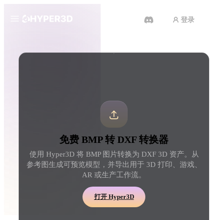
登录
产品
工具
3D 格式转换器
BMP 转 DXF 转换器
功能
Rodin
ChatAvatar
API
图片转 3D
文本转 3D
定价
上传一张图片，即刻获得 3D 物
从文字提示到 3D 物体 
体。
刻完成。
资源
AI 图片生成器
AI 视频生成器
免费 BMP 转 DXF 转换器
用一句简单提示生成高质
用 AI 从文字或图片创作视频。
内容。
使用 Hyper3D 将 BMP 图片转换为 DXF 3D 资产。从
社区
参考图生成可预览模型，并导出用于 3D 打印、游戏、
API
AR 或生产工作流。
将我们的创意 AI 接入你的应用
或工作流。
故事
研究
博客
打开 Hyper3D
OmniCraft