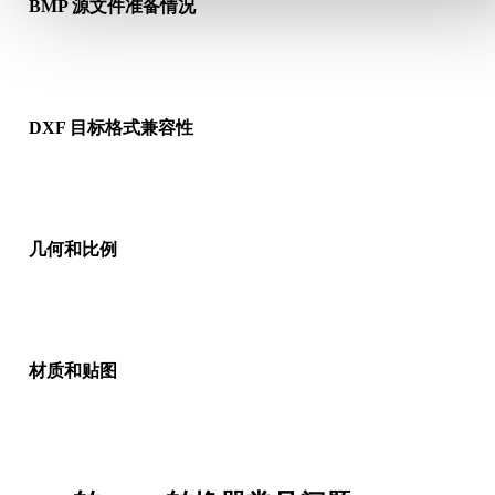
BMP 源文件准备情况
检查 BMP 文件是否能正常打开，并确认是否包含源格式需要的
质、贴图或二进制配套数据。
DXF 目标格式兼容性
确认目标应用、引擎、切片软件、AR 查看器或生产流程是否接
DXF。
几何和比例
预览转换结果，检查比例、方向、网格可见性、法线以及对象数
是否符合预期。
材质和贴图
部分转换会简化材质或外部贴图引用，因此发布或交付前请检查
果。