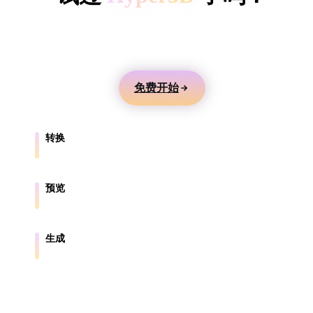
ComfyUI
用文本或图片生成 3D 模型，在线预览，并导出到游
戏、产品、AR 和 3D 打印工作流。
风格
Abstract
Anime
Cartoon
Cel-Shaded
免费开始
Fantasy
Flat
Gothic
Hand-Painte
转换
Industrial
Isometric
Low Poly
Medieval
在浏览器支持的格式之间转换模型。
Minimalist
Modern
Organic
Photorealisti
预览
在线检查源文件和转换后的文件。
Pixel Art
Realistic
Retro
Stylized
生成
从文本或图片创建新的 3D 资产。
Voxel