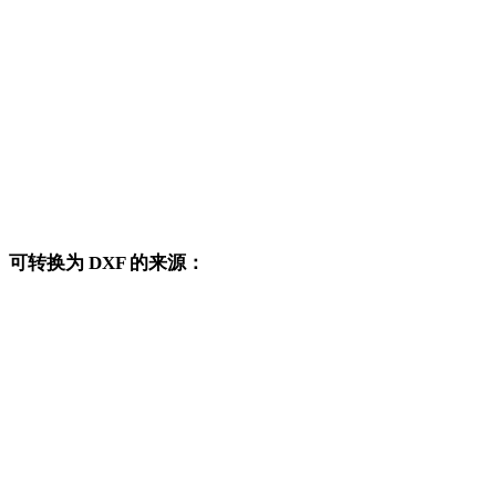
BMP 转 DWG
BMP 转 PNG
BMP 转 JPG
BMP 转 JPEG
BMP 转 WEBP
可转换为 DXF 的来源：
这些来源格式也可以进入已发布的 DXF 目标转换页面。
PNG 转 DXF
JPG 转 DXF
JPEG 转 DXF