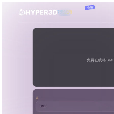
订阅
产品
工具
3D 格式转换器
3MF 转 PLY 转换器
功能
Rodin
ChatAvatar
API
图片转 3D
定价
上传一张图片，即刻获得 3D 物体。
免费在线将 3MF
资源
AI 图片生成器
用一句简单提示生成高质量视觉内容。
社区
OmniCraft
从
AI 图像重混
AI 纹理生成器
故事
研究
博客
AI 图像增强器
AI HDRI 生成