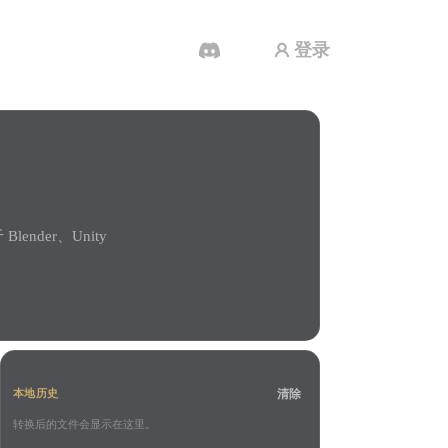
登录
AI 视频生成器
用 AI 从文字或图片创作视频。
nder、Unity
3D 网格 편집기
清除
本地历史
转换后的文件会显示在这里。