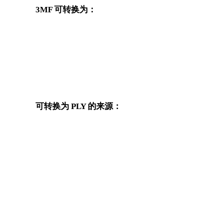
3MF 可转换为：
从 3MF 出发还可以进入这些已发布的目标格式转换页面。
作
3MF 转 OBJ
3MF 转 FBX
3MF 转 GLB
3MF 转 GLTF
可转换为 PLY 的来源：
这些来源格式也可以进入已发布的 PLY 目标转换页面。
OBJ 转 PLY
FBX 转 PLY
GLB 转 PLY
GLTF 转 PLY
DXF 转 PLY
OFF 转 PLY
BLEND 转 PLY
PNG 转 PLY