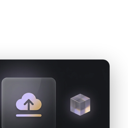
Stylized
Voxel
求。