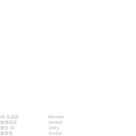
GLB 查看器
STL 查看器
3DS 查看器
OBJ 查看器
工具
插件
DRI 生成器
Blender
图像增强器
Unreal
量转 3D
Unity
图像重混
Godot