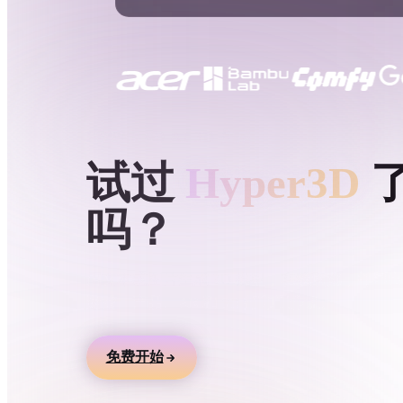
用例
3D Printing
Animatio
NFT Creation
E-commer
Jewelry
Metaverse
Design
HYPER3D AI 3D 生成
试过
Hyper3D
插件
吗？
Blender
Unity
Unreal
God
风格
用文本或图片生成 3D 模型，在线预览，并导
游戏、产品、AR 和 3D 打印工作流。
Abstract
Anime
Cart
免费开始
Hand-Painted
Industrial
Isome