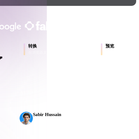
Game
n
Development
客户与团队信任
ce
VR/AR
本地处理
无需账号
最大 200MB
Mechanical
转换
预览
Engineering
在浏览器支持的格式之间转换模型。
在线检查源文件和转
了
ot
Maya
3DS Max
ComfyUI
AI 3D 到达了新的门槛。Rodin Gen-2.5 几何约 
出到
结构清晰，并能输出可投入生产的结果。
oon
Cel-Shaded
Fantasy
Sabir Hussain
AI 与技术爱好者
tric
Low Poly
Medieval