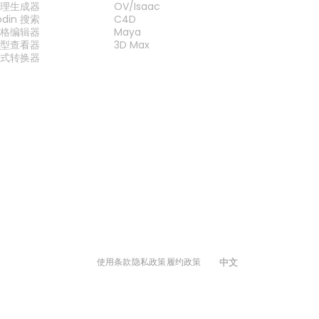
纹理生成器
OV/Isaac
odin 搜索
C4D
网格编辑器
Maya
模型查看器
3D Max
格式转换器
中文
使用条款
隐私政策
履约政策