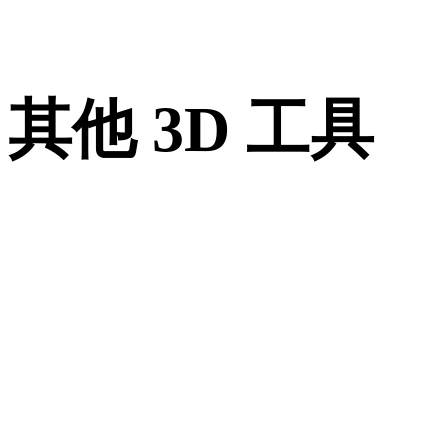
其他 3D 工具
进入下一步工作流前，可在相关在线 3D 查看器中检查源资产
转换后的资产。