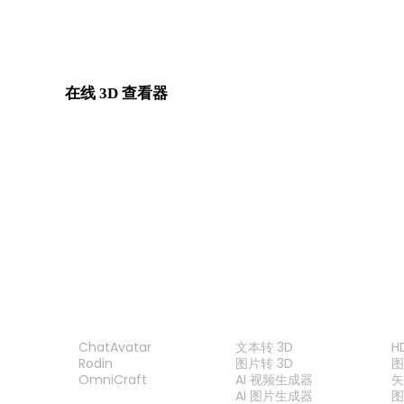
Show 7 more
在线 3D 查看器
为此转换页面固定选择的 8 个相关查看器。
或
GLTF 查看器
USDZ 查看器
3DM 查看器
3MF 查看器
产品
功能
ChatAvatar
文本转 3D
H
Rodin
图片转 3D
OmniCraft
AI 视频生成器
矢
AI 图片生成器