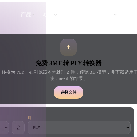
API
定价
产品
功能
资源
文本转 3D
免费 3MF 转 PLY 转换器
从文字提示到 3D 物体 —— 即刻完成。
 转换为 PLY。在浏览器本地处理文件，预览 3D 模型，并下载适用于 Ble
或 Unreal 的结果。
API
将我们的创意 AI 接入你的应用或工作
选择文件
流。
到
3D 模型搜索引擎
器
SVG 转 3D 转换器